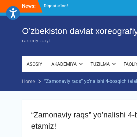
Skip
News:
Akademiyada “Bitiruvchi – 2026” tadbiri
to
bo‘lib o‘tdi
content
RESPUBLIKA ILMIY-AMALIY ANJUMANI!!!
Diqqat e’lon!
O’zbekiston davlat xoreograf
rasmiy sayt
ASOSIY
AKADEMIYA
TUZILMA
FAOLI
“Zamonaviy raqs” yo’nalishi 4-bosqich talab
Home
“Zamonaviy raqs” yo’nalishi 4-b
etamiz!