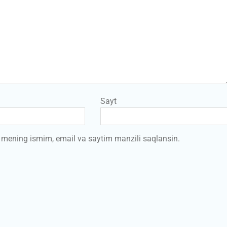
Sayt
a mening ismim, email va saytim manzili saqlansin.