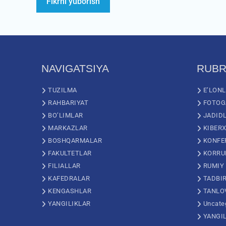
NAVIGATSIYA
RUBR
TUZILMA
E’LON
RAHBARIYAT
FOTOG
BO’LIMLAR
JADID
MARKAZLAR
KIBERX
BOSHQARMALAR
KONFE
FAKULTETLAR
KORRU
FILIALLAR
RUMIY
KAFEDRALAR
TADBI
KENGASHLAR
TANLO
YANGILIKLAR
Uncate
YANGI