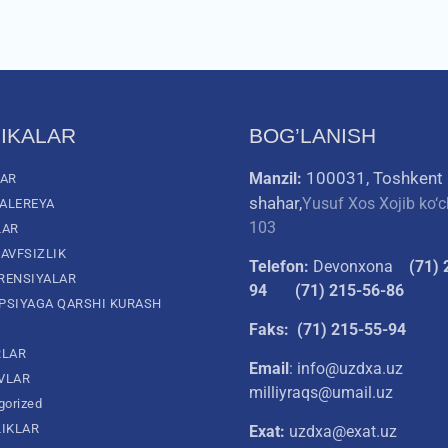
IKALAR
BOG’LANISH
100031, Toshkent
Manzil:
LAR
shahar,
Yusuf Xos Xojib ko‘c
ALEREYA
103
LAR
AVFSIZLIK
Telefon:
Devonxona
(
71) 
RENSIYALAR
94
(71) 215-56-86
PSIYAGA QARSHI KURASH
Faks: (71) 215-55-94
RLAR
Email
: info@uzdxa.uz
VLAR
milliyraqs@umail.uz
gorized
LIKLAR
Exat:
uzdxa@exat.uz