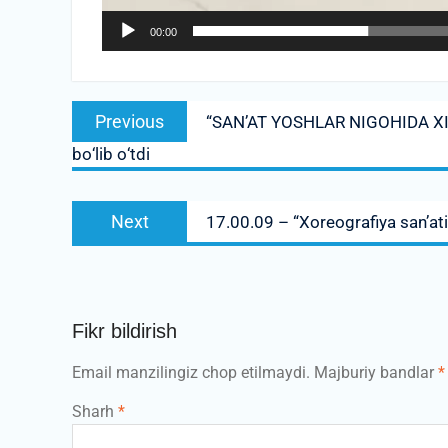
00:00
Post
Previous
Previous
“SAN’AT YOSHLAR NIGOHIDA XIV”
menyusi
post:
bо‘lib о‘tdi
Next
Next
17.00.09 – “Xoreografiya san’ati” 
post:
Fikr bildirish
Email manzilingiz chop etilmaydi.
Majburiy bandlar
*
Sharh
*