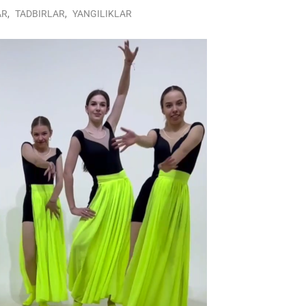
AR
,
TADBIRLAR
,
YANGILIKLAR