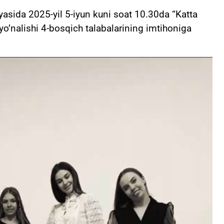
asida 2025-yil 5-iyun kuni soat 10.30da “Katta
yo’nalishi 4-bosqich talabalarining imtihoniga