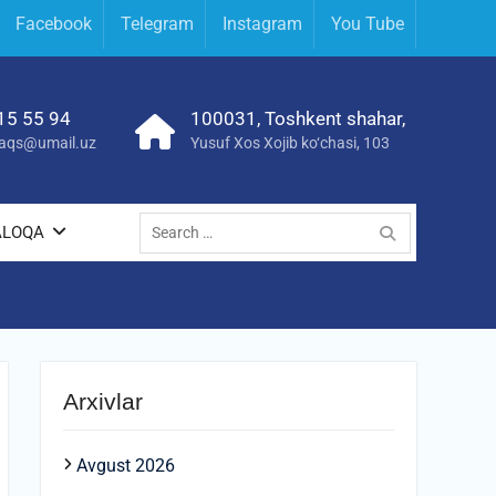
Facebook
Telegram
Instagram
You Tube
15 55 94
100031, Toshkent shahar,
yraqs@umail.uz
Yusuf Xos Xojib ko‘chasi, 103
Search
ALOQA
for:
Arxivlar
Avgust 2026