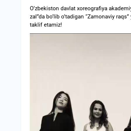
O’zbekiston davlat xoreografiya akademiy
zal”da bo’lib o’tadigan “Zamonaviy raqs” 
taklif etamiz!
Video
Pleyer