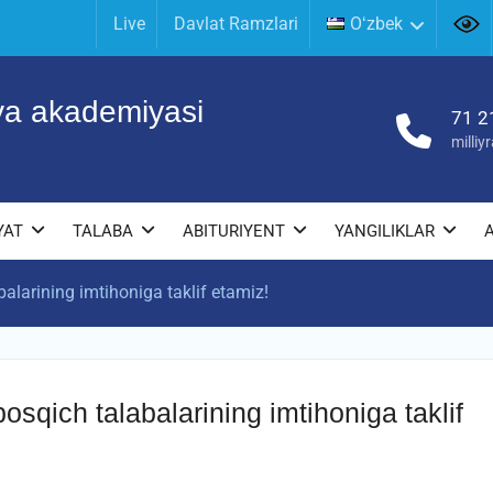
Live
Davlat Ramzlari
Oʻzbek
iya akademiyasi
71 2
milli
YAT
TALABA
ABITURIYENT
YANGILIKLAR
alarining imtihoniga taklif etamiz!
osqich talabalarining imtihoniga taklif