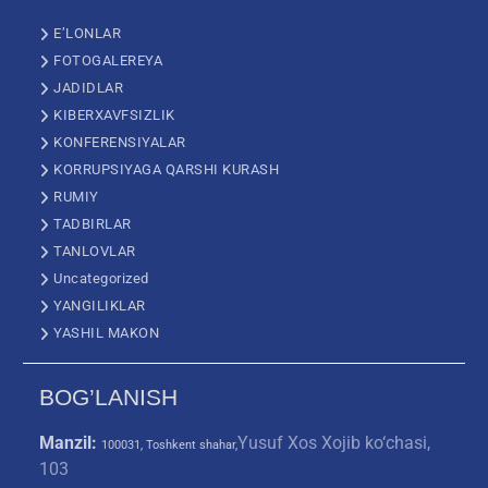
E’LONLAR
FOTOGALEREYA
JADIDLAR
KIBERXAVFSIZLIK
KONFERENSIYALAR
KORRUPSIYAGA QARSHI KURASH
RUMIY
TADBIRLAR
TANLOVLAR
Uncategorized
YANGILIKLAR
YASHIL MAKON
BOG’LANISH
Manzil:
Yusuf Xos Xojib ko‘chasi,
100031, Toshkent shahar,
103