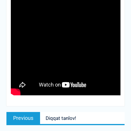
Post
Previous
Previous
Diqqat tanlov!
menyusi
post: