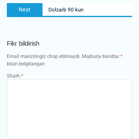
Next
Next
Dolzarb 90 kun
post:
Fikr bildirish
Email manzilingiz chop etilmaydi.
Majburiy bandlar
*
bilan belgilangan
Sharh
*