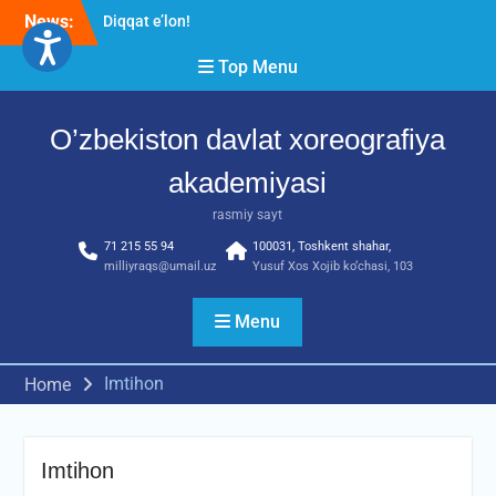
Skip
News:
Diqqat e’lon!
to
Akademiyada “Bitiruvchi –
content
Top Menu
2026” tadbiri bo‘lib o‘tdi
RESPUBLIKA ILMIY-
AMALIY ANJUMANI!!!
O’zbekiston davlat xoreografiya
akademiyasi
rasmiy sayt
71 215 55 94
100031, Toshkent shahar,
milliyraqs@umail.uz
Yusuf Xos Xojib ko‘chasi, 103
Menu
Imtihon
Home
Imtihon