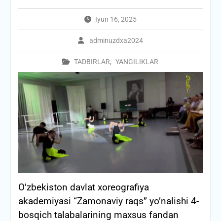
Iyun 16, 2025
adminuzdxa2024
TADBIRLAR
,
YANGILIKLAR
O’zbekiston davlat xoreografiya
akademiyasi “Zamonaviy raqs” yo’nalishi 4-
bosqich talabalarining maxsus fandan