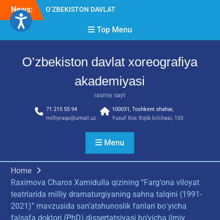
Skip
News:
O’ZBEKISTON DAVLAT
to
XOREOGRAFIYA
content
Top Menu
AKADEMIYASIDA
о‘tkazilgan kasbiy (ijodiy)
imtihonlarning natijalari
O’zbekiston davlat xoreografiya
Diqqat e’lon!
Akademiyada kasbiy ijodiy
akademiyasi
imtihon jarayonlari
rasmiy sayt
71 215 55 94
100031, Toshkent shahar,
milliyraqs@umail.uz
Yusuf Xos Xojib ko‘chasi, 103
Menu
Home
Raximova Charos Xamidulla qizining “Farg‘ona viloyat
teatrlarida milliy dramaturgiyaning sahna talqini (1991-
2021)” mavzusida san’atshunoslik fanlari boʻyicha
falsafa doktori (PhD) dissertatsiyasi bo‘yicha ilmiy