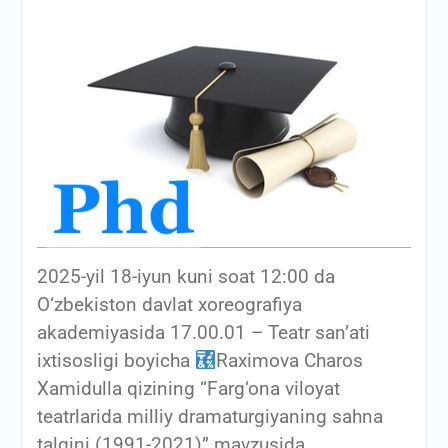
2025-yil 18-iyun kuni soat 12:00 da
O‘zbekiston davlat xoreografiya
akademiyasida 17.00.01 – Teatr san’ati
ixtisosligi boyicha
Raximova Charos
Xamidulla qizining “Farg‘ona viloyat
teatrlarida milliy dramaturgiyaning sahna
talqini (1991-2021)” mavzusida