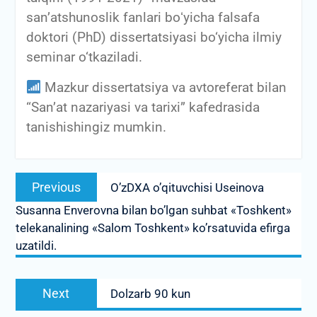
san’atshunoslik fanlari boʻyicha falsafa
doktori (PhD) dissertatsiyasi bo‘yicha ilmiy
seminar o‘tkaziladi.
Mazkur dissertatsiya va avtoreferat bilan
“San’at nazariyasi va tarixi” kafedrasida
tanishishingiz mumkin.
Post
Previous
Previous
O’zDXA o’qituvchisi Useinova
menyusi
post:
Susanna Enverovna bilan bo’lgan suhbat «Toshkent»
telekanalining «Salom Toshkent» ko’rsatuvida efirga
uzatildi.
Next
Next
Dolzarb 90 kun
post: