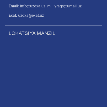
Email
: info@uzdxa.uz milliyraqs@umail.uz
Exat:
uzdxa@exat.uz
LOKATSIYA MANZILI