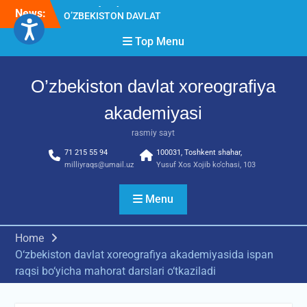
Skip
News:
O’ZBEKISTON DAVLAT
to
XOREOGRAFIYA
content
Top Menu
AKADEMIYASIDA
о‘tkazilgan kasbiy (ijodiy)
imtihonlarning natijalari
O’zbekiston davlat xoreografiya
Diqqat e’lon!
Akademiyada kasbiy ijodiy
akademiyasi
imtihon jarayonlari
rasmiy sayt
71 215 55 94
100031, Toshkent shahar,
milliyraqs@umail.uz
Yusuf Xos Xojib ko‘chasi, 103
Menu
Home
O‘zbekiston davlat xoreografiya akademiyasida ispan
raqsi bo‘yicha mahorat darslari o‘tkaziladi