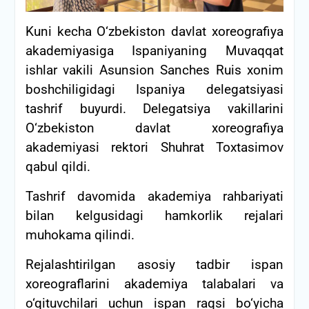
Kuni kecha O‘zbekiston davlat xoreografiya
akademiyasiga Ispaniyaning Muvaqqat
ishlar vakili Asunsion Sanches Ruis xonim
boshchiligidagi Ispaniya delegatsiyasi
tashrif buyurdi. Delegatsiya vakillarini
O‘zbekiston davlat xoreografiya
akademiyasi rektori Shuhrat Toxtasimov
qabul qildi.
Tashrif davomida akademiya rahbariyati
bilan kelgusidagi hamkorlik rejalari
muhokama qilindi.
Rejalashtirilgan asosiy tadbir ispan
xoreograflarini akademiya talabalari va
o‘qituvchilari uchun ispan raqsi bo‘yicha