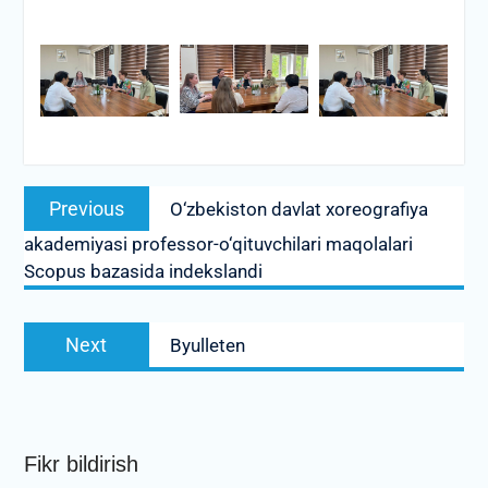
Post
Previous
Previous
O‘zbekiston davlat xoreografiya
menyusi
post:
akademiyasi professor-o‘qituvchilari maqolalari
Scopus bazasida indekslandi
Next
Next
Byulleten
post:
Fikr bildirish