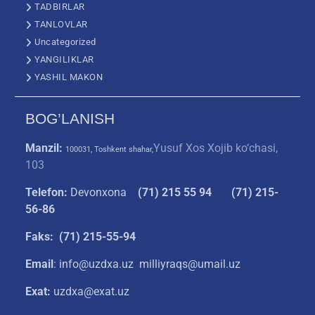
TADBIRLAR
TANLOVLAR
Uncategorized
YANGILIKLAR
YASHIL MAKON
BOG’LANISH
Manzil:
Yusuf Xos Xojib ko‘chasi,
100031, Toshkent shahar,
103
Telefon:
Devonxona
(
71) 215 55 94
(71) 215-
56-86
Faks: (71) 215-55-94
Email
: info@uzdxa.uz milliyraqs@umail.uz
Exat:
uzdxa@exat.uz