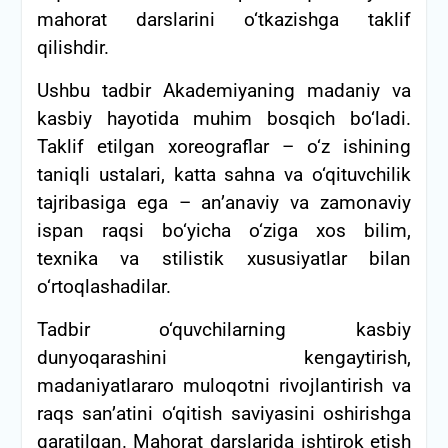
mahorat darslarini o‘tkazishga taklif
qilishdir.
Ushbu tadbir Akademiyaning madaniy va
kasbiy hayotida muhim bosqich bo‘ladi.
Taklif etilgan xoreograflar – o‘z ishining
taniqli ustalari, katta sahna va o‘qituvchilik
tajribasiga ega – an’anaviy va zamonaviy
ispan raqsi bo‘yicha o‘ziga xos bilim,
texnika va stilistik xususiyatlar bilan
o‘rtoqlashadilar.
Tadbir o‘quvchilarning kasbiy
dunyoqarashini kengaytirish,
madaniyatlararo muloqotni rivojlantirish va
raqs san’atini o‘qitish saviyasini oshirishga
qaratilgan. Mahorat darslarida ishtirok etish