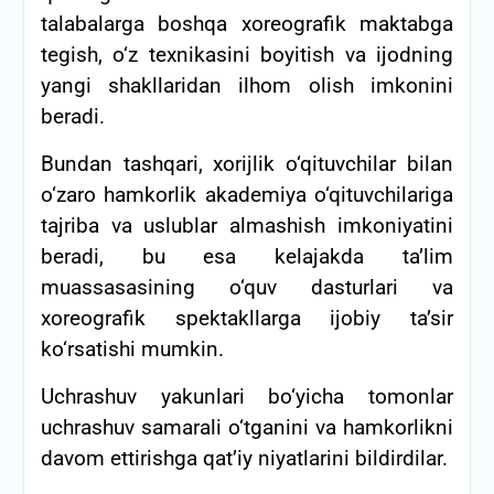
talabalarga boshqa xoreografik maktabga
tegish, o‘z texnikasini boyitish va ijodning
yangi shakllaridan ilhom olish imkonini
beradi.
Bundan tashqari, xorijlik o‘qituvchilar bilan
o‘zaro hamkorlik akademiya o‘qituvchilariga
tajriba va uslublar almashish imkoniyatini
beradi, bu esa kelajakda ta’lim
muassasasining o‘quv dasturlari va
xoreografik spektakllarga ijobiy ta’sir
ko‘rsatishi mumkin.
Uchrashuv yakunlari bo‘yicha tomonlar
uchrashuv samarali o‘tganini va hamkorlikni
davom ettirishga qat’iy niyatlarini bildirdilar.