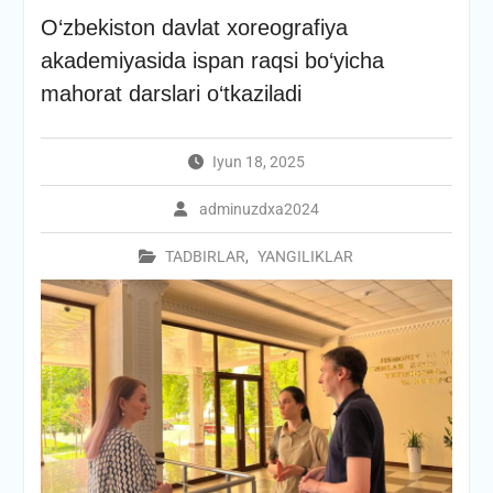
O‘zbekiston davlat xoreografiya
akademiyasida ispan raqsi bo‘yicha
mahorat darslari o‘tkaziladi
Iyun 18, 2025
adminuzdxa2024
TADBIRLAR
,
YANGILIKLAR