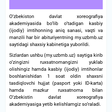
O’zbekiston davlat xoreografiya
akademiyasida bo’lib o’tadigan kasbiy
(ijodiy) imtihonning aniq sanasi, vaqti va
manzili har bir abituriyentning my.uzbmb.uz
saytidagi shaxsiy kabinetiga yuborildi.
Sizlardan ushbu (my.uzbmb.uz) saytiga kirib
o’zingizni ruxsatnomangizni yuklab
olishingiz hamda kasbiy (ijodiy) imtihonlar
boshlanishidan 1 soat oldin shaxsni
tasdiqlovchi hujjat (pasport yoki ID-karta)
hamda mazkur ruxsatnoma bilan
O’zbekistin davlat xoreografiya
akademiyasiga yetib kelishlarngiz so’raladi.