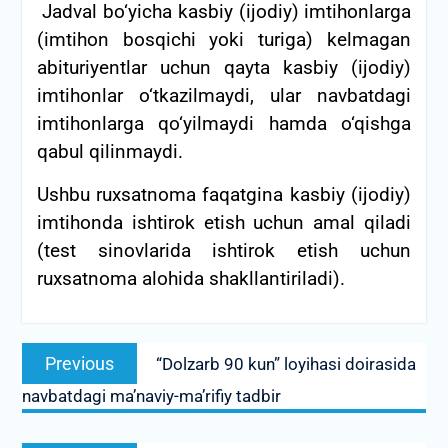
Jadval bo‘yicha kasbiy (ijodiy) imtihonlarga
(imtihon bosqichi yoki turiga) kelmagan
abituriyentlar uchun qayta kasbiy (ijodiy)
imtihonlar o‘tkazilmaydi, ular navbatdagi
imtihonlarga qo‘yilmaydi hamda o‘qishga
qabul qilinmaydi.
Ushbu ruxsatnoma faqatgina kasbiy (ijodiy)
imtihonda ishtirok etish uchun amal qiladi
(test sinovlarida ishtirok etish uchun
ruxsatnoma alohida shakllantiriladi).
Post
Previous
Previous
“Dolzarb 90 kun” loyihasi doirasida
menyusi
post:
navbatdagi ma’naviy-ma’rifiy tadbir