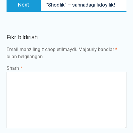
Next
Next
“Shodlik” – sahnadagi fidoyilik!
post:
Fikr bildirish
Email manzilingiz chop etilmaydi.
Majburiy bandlar
*
bilan belgilangan
Sharh
*