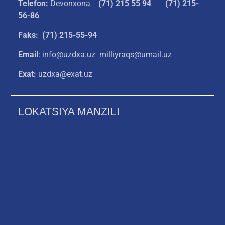
Telefon:
Devonxona
(
71) 215 55 94
(71) 215-
56-86
Faks: (71) 215-55-94
Email
: info@uzdxa.uz milliyraqs@umail.uz
Exat:
uzdxa@exat.uz
LOKATSIYA MANZILI