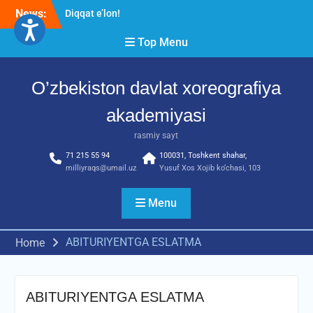
Skip
News:
Diqqat e’lon!
to
Akademiyada “Bitiruvchi –
content
Top Menu
2026” tadbiri bo‘lib o‘tdi
RESPUBLIKA ILMIY-
AMALIY ANJUMANI!!!
O’zbekiston davlat xoreografiya
akademiyasi
rasmiy sayt
71 215 55 94
100031, Toshkent shahar,
milliyraqs@umail.uz
Yusuf Xos Xojib ko‘chasi, 103
Menu
ABITURIYENTGA ESLATMA
Home
ABITURIYENTGA ESLATMA