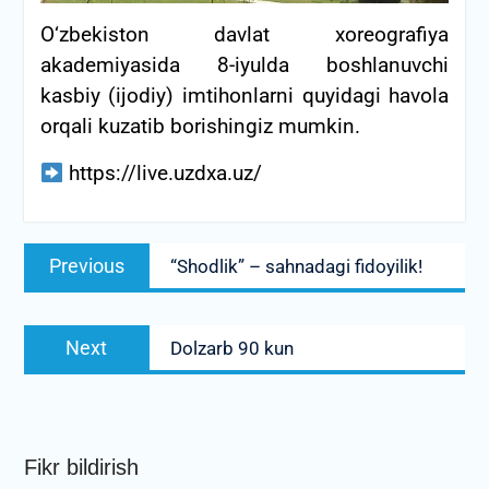
O‘zbekiston davlat xoreografiya
akademiyasida 8-iyulda boshlanuvchi
kasbiy (ijodiy) imtihonlarni quyidagi havola
orqali kuzatib borishingiz mumkin.
https://live.uzdxa.uz/
Post
Previous
Previous
“Shodlik” – sahnadagi fidoyilik!
menyusi
post:
Next
Next
Dolzarb 90 kun
post:
Fikr bildirish