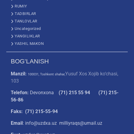
RUMIY
TADBIRLAR
TANLOVLAR
Uncategorized
YANGILIKLAR
YASHIL MAKON
BOG’LANISH
Manzil:
Yusuf Xos Xojib ko‘chasi,
100031, Toshkent shahar,
103
Telefon:
Devonxona
(
71) 215 55 94
(71) 215-
56-86
Faks: (71) 215-55-94
Email
: info@uzdxa.uz milliyraqs@umail.uz