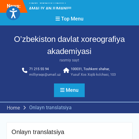
Skip
News:
Diqqat e’lon!
to
Akademiyada “Bitiruvchi –
content
Top Menu
2026” tadbiri bo‘lib o‘tdi
RESPUBLIKA ILMIY-
AMALIY ANJUMANI!!!
O’zbekiston davlat xoreografiya
akademiyasi
rasmiy sayt
71 215 55 94
100031, Toshkent shahar,
milliyraqs@umail.uz
Yusuf Xos Xojib ko‘chasi, 103
Menu
Onlayn translatsiya
Home
Onlayn translatsiya