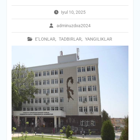
Iyul 10, 2025
adminuzdxa2024
E’LONLAR
,
TADBIRLAR
,
YANGILIKLAR