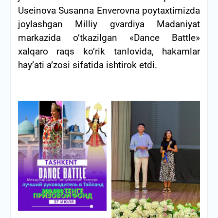
Useinova Susanna Enverovna poytaxtimizda
joylashgan Milliy gvardiya Madaniyat
markazida o’tkazilgan «Dance Battle»
xalqaro raqs ko’rik tanlovida, hakamlar
hay’ati a’zosi sifatida ishtirok etdi.