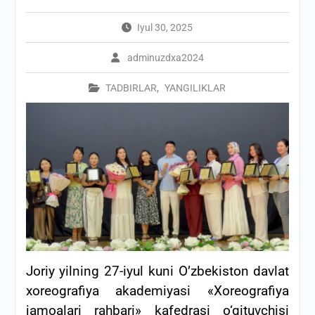
Iyul 30, 2025
adminuzdxa2024
TADBIRLAR
,
YANGILIKLAR
Joriy yilning 27-iyul kuni O’zbekiston davlat
xoreografiya akademiyasi «Xoreografiya
jamoalari rahbari» kafedrasi o‘qituvchisi