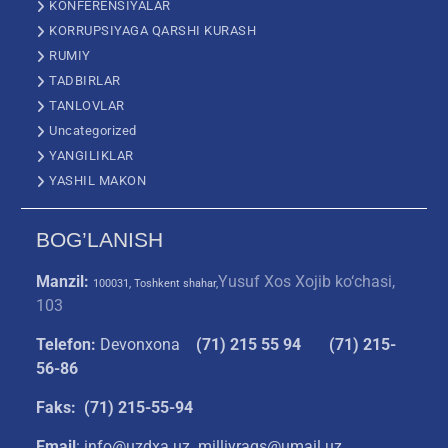
KONFERENSIYALAR
KORRUPSIYAGA QARSHI KURASH
RUMIY
TADBIRLAR
TANLOVLAR
Uncategorized
YANGILIKLAR
YASHIL MAKON
BOG’LANISH
Manzil:
Yusuf Xos Xojib ko‘chasi,
100031, Toshkent shahar,
103
Telefon:
Devonxona
(
71) 215 55 94
(71) 215-
56-86
Faks: (71) 215-55-94
Email
: info@uzdxa.uz milliyraqs@umail.uz