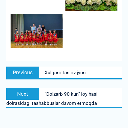
Post
Previous
Previous
Xalqaro tanlov jyuri
menyusi
post:
Next
Next
“Dolzarb 90 kun” loyihasi
post:
doirasidagi tashabbuslar davom etmoqda