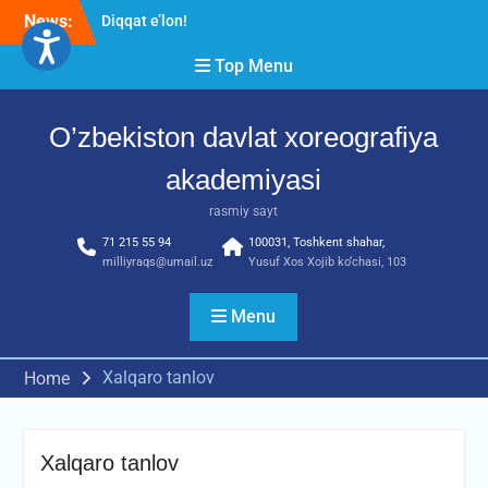
Skip
News:
Diqqat e’lon!
to
Akademiyada “Bitiruvchi –
content
Top Menu
2026” tadbiri bo‘lib o‘tdi
RESPUBLIKA ILMIY-
AMALIY ANJUMANI!!!
O’zbekiston davlat xoreografiya
akademiyasi
rasmiy sayt
71 215 55 94
100031, Toshkent shahar,
milliyraqs@umail.uz
Yusuf Xos Xojib ko‘chasi, 103
Menu
Xalqaro tanlov
Home
Xalqaro tanlov