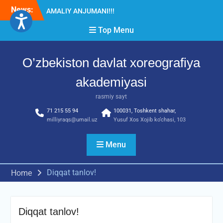
Skip
News:
Diqqat e’lon!
to
Akademiyada “Bitiruvchi –
content
Top Menu
2026” tadbiri bo‘lib o‘tdi
RESPUBLIKA ILMIY-
AMALIY ANJUMANI!!!
O’zbekiston davlat xoreografiya
akademiyasi
rasmiy sayt
71 215 55 94
100031, Toshkent shahar,
milliyraqs@umail.uz
Yusuf Xos Xojib ko‘chasi, 103
Menu
Diqqat tanlov!
Home
Diqqat tanlov!