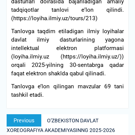
dasturlari doirasida bajariladigan amaliy
tadqiqotlar tanlovi eʼlon qilindi.
(https://loyiha.ilmiy.uz/tours/213)
Tanlovga taqdim etiladigan ilmiy loyihalar
davlat ilmiy dasturlarining yagona
intellektual elektron platformasi
(loyiha.ilmiy.uz (https://loyiha.ilmiy.uz/))
orqali 2025-yilning 30-sentabrga qadar
faqat elektron shaklda qabul qilinadi.
Tanlovga e’lon qilingan mavzular 69 tani
tashkil etadi.
Post
Previous
Previous
O’ZBEKISTON DAVLAT
menyusi
post:
XOREOGRAFIYA AKADEMIYASINNG 2025-2026