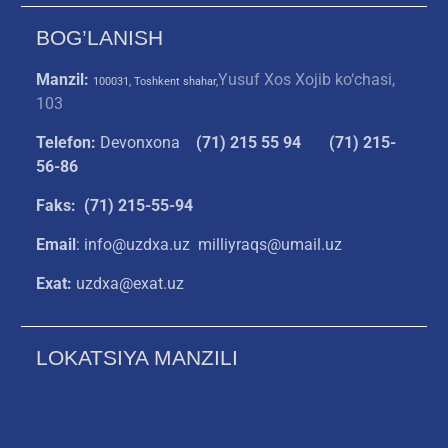
BOG’LANISH
Manzil:
Yusuf Xos Xojib ko‘chasi,
100031, Toshkent shahar,
103
Telefon:
Devonxona
(
71) 215 55 94
(71) 215-
56-86
Faks: (71) 215-55-94
Email
: info@uzdxa.uz milliyraqs@umail.uz
Exat:
uzdxa@exat.uz
LOKATSIYA MANZILI