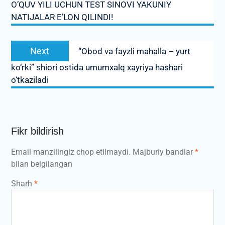
O’QUV YILI UCHUN TEST SINOVI YAKUNIY
NATIJALAR E’LON QILINDI!
Next
Next
“Obod va fayzli mahalla – yurt
post:
ko‘rki” shiori ostida umumxalq xayriya hashari
o‘tkaziladi
Fikr bildirish
Email manzilingiz chop etilmaydi.
Majburiy bandlar
*
bilan belgilangan
Sharh
*