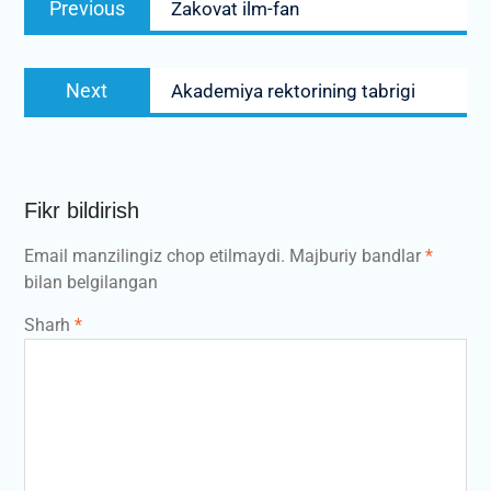
Previous
Zakovat ilm-fan
menyusi
post:
Next
Next
Akademiya rektorining tabrigi
post:
Fikr bildirish
Email manzilingiz chop etilmaydi.
Majburiy bandlar
*
bilan belgilangan
Sharh
*