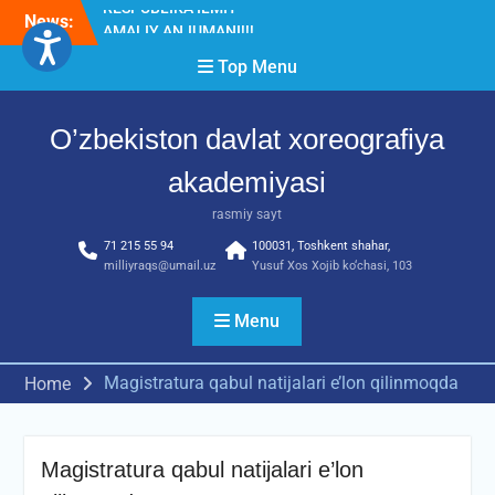
Skip
News:
Diqqat e’lon!
to
Akademiyada “Bitiruvchi –
content
Top Menu
2026” tadbiri bo‘lib o‘tdi
RESPUBLIKA ILMIY-
AMALIY ANJUMANI!!!
O’zbekiston davlat xoreografiya
akademiyasi
rasmiy sayt
71 215 55 94
100031, Toshkent shahar,
milliyraqs@umail.uz
Yusuf Xos Xojib ko‘chasi, 103
Menu
Magistratura qabul natijalari e’lon qilinmoqda
Home
Magistratura qabul natijalari e’lon