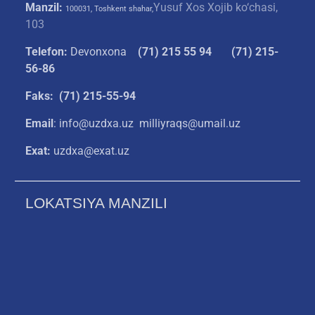
Manzil:
Yusuf Xos Xojib ko‘chasi,
100031, Toshkent shahar,
103
Telefon:
Devonxona
(
71) 215 55 94
(71) 215-
56-86
Faks: (71) 215-55-94
Email
: info@uzdxa.uz milliyraqs@umail.uz
Exat:
uzdxa@exat.uz
LOKATSIYA MANZILI