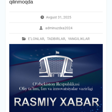
qilinmoqda
Avgust 31, 2025
adminuzdxa2024
E’LONLAR
,
TADBIRLAR
,
YANGILIKLAR