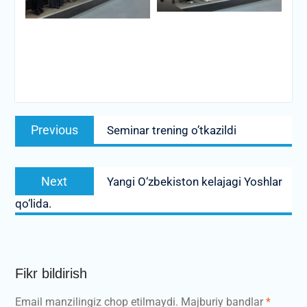
Post
Previous
Previous
Seminar trening o’tkazildi
menyusi
post:
Next
Next
Yangi O‘zbekiston kelajagi Yoshlar
post:
qo‘lida.
Fikr bildirish
Email manzilingiz chop etilmaydi.
Majburiy bandlar
*