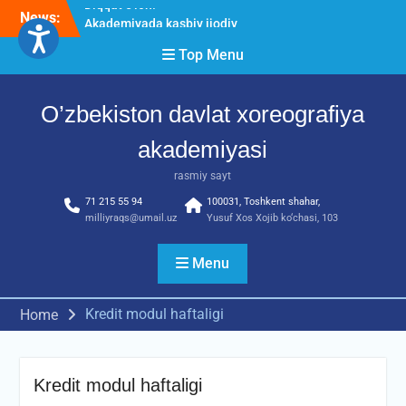
Skip
News:
Akademiyada kasbiy ijodiy
to
imtihon jarayonlari
content
Top Menu
O’ZBEKISTON DAVLAT
XOREOGRAFIYA
AKADEMIYASIDA
O’zbekiston davlat xoreografiya
о‘tkazilgan kasbiy (ijodiy)
imtihonlarning natijalari
akademiyasi
Diqqat e’lon!
rasmiy sayt
71 215 55 94
100031, Toshkent shahar,
milliyraqs@umail.uz
Yusuf Xos Xojib ko‘chasi, 103
Menu
Kredit modul haftaligi
Home
Kredit modul haftaligi