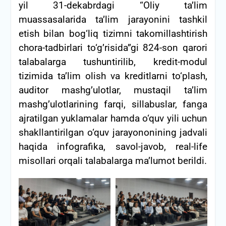
yil 31-dekabrdagi “Oliy ta’lim
muassasalarida ta’lim jarayonini tashkil
etish bilan bog‘liq tizimni takomillashtirish
chora-tadbirlari to‘g’risida”gi 824-son qarori
talabalarga tushuntirilib, kredit-modul
tizimida ta’lim olish va kreditlarni to‘plash,
auditor mashg’ulotlar, mustaqil ta’lim
mashg’ulotlarining farqi, sillabuslar, fanga
ajratilgan yuklamalar hamda o‘quv yili uchun
shakllantirilgan o‘quv jarayononining jadvali
haqida infografika, savol-javob, real-life
misollari orqali talabalarga ma’lumot berildi.