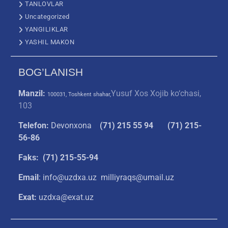
TANLOVLAR
Uncategorized
YANGILIKLAR
YASHIL MAKON
BOG’LANISH
Manzil:
Yusuf Xos Xojib ko‘chasi,
100031, Toshkent shahar,
103
Telefon:
Devonxona
(
71) 215 55 94
(71) 215-
56-86
Faks: (71) 215-55-94
Email
: info@uzdxa.uz milliyraqs@umail.uz
Exat:
uzdxa@exat.uz