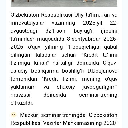
O‘zbekiston Respublikasi Oliy ta’lim, fan va
innovatsiyalar vazirining 2025-yil 22-
avgustdagi 321-son buyrug’i ijrosini
ta’minlash maqsadida, 3-sentyabrdan 2025-
2026 o‘quv yilining 1-bosqichiga qabul
qilingan talabalar uchun “Kredit ta’limi
tizimiga kirish” haftaligi doirasida O‘quv-
uslubiy boshqarma boshlig’Ii D.Dosjanova
tomonidan “Kredit tizimi: mening o‘quv
yuklamam va shaxsiy javobgarligim”
mavzusi doirasida seminar-trening
o‘tkazildi.
Mazkur seminar-treningda O‘zbekiston
Respublikasi Vazirlar Mahkamasining 2020-