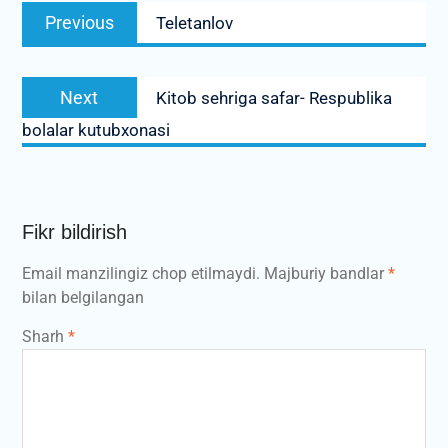
Previous
Previous
Teletanlov
menyusi
post:
Next
Next
Kitob sehriga safar- Respublika
post:
bolalar kutubxonasi
Fikr bildirish
Email manzilingiz chop etilmaydi.
Majburiy bandlar
*
bilan belgilangan
Sharh
*