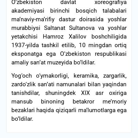
O’zbekiston davlat xoreografiya
akademiyasi birinchi bosqich talabalari
ma’naviy-ma’rifiy dastur doirasida yoshlar
murabbiysi Saltanat Sultanova va yoshlar
yetakchisi Hamroz Xalilov boshchiligida
1937-yilda tashkil etilib, 10 mingdan ortiq
eksponatga ega O‘zbekiston respublikasi
amaliy san’at muzeyida bo’ldilar.
Yog‘och o‘ymakorligi, keramika, zargarlik,
zardo‘zlik san’ati namunalari bilan yaqindan
tanishdilar, shuningdek XIX asr oxiriga
mansub binoning betakror me’moriy
bezaklari haqida qiziqarli ma’lumotlarga ega
bo’ldilar.
Post