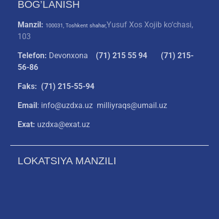
BOG’LANISH
Manzil:
Yusuf Xos Xojib ko‘chasi,
100031, Toshkent shahar,
103
Telefon:
Devonxona
(
71) 215 55 94
(71) 215-
56-86
Faks: (71) 215-55-94
Email
: info@uzdxa.uz milliyraqs@umail.uz
Exat:
uzdxa@exat.uz
LOKATSIYA MANZILI