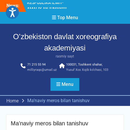
Skip
News:
Diqqat e’lon!
to
Akademiyada “Bitiruvchi –
content
Top Menu
2026” tadbiri bo‘lib o‘tdi
RESPUBLIKA ILMIY-
AMALIY ANJUMANI!!!
O’zbekiston davlat xoreografiya
akademiyasi
rasmiy sayt
71 215 55 94
100031, Toshkent shahar,
milliyraqs@umail.uz
Yusuf Xos Xojib ko‘chasi, 103
Menu
Ma’naviy meros bilan tanishuv
Home
Ma’naviy meros bilan tanishuv