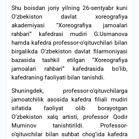
Shu boisdan joriy yilning 26-sentyabr kuni
O‘zbekiston davlat xoreografiya
akademiyasi “Xoreografiya jamoalari
rahbari” kafedrasi mudiri G.Usmanova
hamda kafedra professor-o‘qituvchilari bilan
birgalikda О‘zbekiston davlat filarmoniyasi
bazasida tashkil etilgan “Xoreografiya
jamoalari rahbari” kafedrasida bo‘lib,
kafedraning faoliyati bilan tanishdi.
Shuningdek, professor-o‘qituvchilarga
jamoatchilik asosida kafedra filiali mudiri
sifatida faoliyat olib borayotgan
O‘zbekiston xalq artisti, professor Qodir
Muminov tanishtirildi. Professor-
o‘qituvchilar bilan suhbat chog’ida kafedra