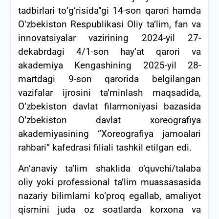
tadbirlari tо‘g‘risida”gi 14-son qarori hamda
О‘zbekiston Respublikasi Oliy ta’lim, fan va
innovatsiyalar vazirining 2024-yil 27-
dekabrdagi 4/1-son hay’at qarori va
akademiya Kengashining 2025-yil 28-
martdagi 9-son qarorida belgilangan
vazifalar ijrosini ta’minlash maqsadida,
О‘zbekiston davlat filarmoniyasi bazasida
O’zbekiston davlat xoreografiya
akademiyasining “Xoreografiya jamoalari
rahbari” kafedrasi filiali tashkil etilgan edi.
An’anaviy ta’lim shaklida o‘quvchi/talaba
oliy yoki professional ta’lim muassasasida
nazariy bilimlarni ko‘proq egallab, amaliyot
qismini juda oz soatlarda korxona va