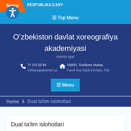
Skip
News:
Diqqat e’lon!
to
Akademiyada “Bitiruvchi –
content
Top Menu
2026” tadbiri bo‘lib o‘tdi
RESPUBLIKA ILMIY-
AMALIY ANJUMANI!!!
O’zbekiston davlat xoreografiya
akademiyasi
rasmiy sayt
71 215 55 94
100031, Toshkent shahar,
milliyraqs@umail.uz
Yusuf Xos Xojib ko‘chasi, 103
Menu
Dual ta’lim islohotlari
Home
Dual ta’lim islohotlari