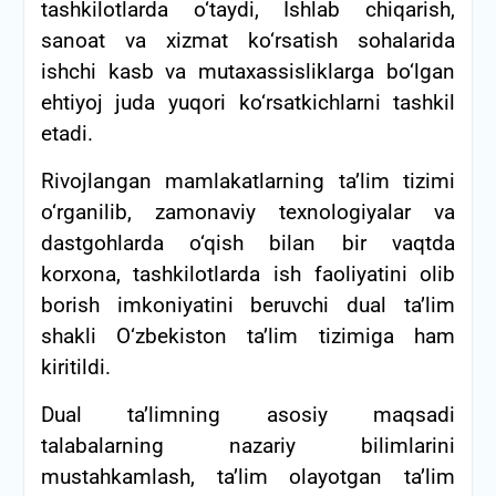
tashkilotlarda o‘taydi, Ishlab chiqarish,
sanoat va xizmat ko‘rsatish sohalarida
ishchi kasb va mutaxassisliklarga bo‘lgan
ehtiyoj juda yuqori ko‘rsatkichlarni tashkil
etadi.
Rivojlangan mamlakatlarning ta’lim tizimi
o‘rganilib, zamonaviy texnologiyalar va
dastgohlarda o‘qish bilan bir vaqtda
korxona, tashkilotlarda ish faoliyatini olib
borish imkoniyatini beruvchi dual ta’lim
shakli O‘zbekiston ta’lim tizimiga ham
kiritildi.
Dual ta’limning asosiy maqsadi
talabalarning nazariy bilimlarini
mustahkamlash, ta’lim olayotgan ta’lim