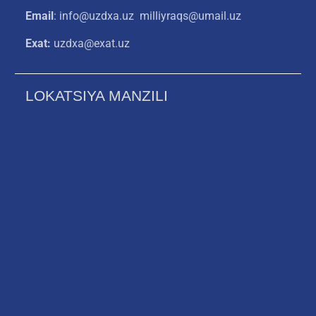
Email
: info@uzdxa.uz milliyraqs@umail.uz
Exat:
uzdxa@exat.uz
LOKATSIYA MANZILI