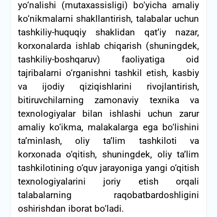
yo‘nalishi (mutaxassisligi) bo‘yicha amaliy
ko‘nikmalarni shakllantirish, talabalar uchun
tashkiliy-huquqiy shaklidan qat’iy nazar,
korxonalarda ishlab chiqarish (shuningdek,
tashkiliy-boshqaruv) faoliyatiga oid
tajribalarni o‘rganishni tashkil etish, kasbiy
va ijodiy qiziqishlarini rivojlantirish,
bitiruvchilarning zamonaviy texnika va
texnologiyalar bilan ishlashi uchun zarur
amaliy ko‘ikma, malakalarga ega bo‘lishini
ta’minlash, oliy ta’lim tashkiloti va
korxonada o‘qitish, shuningdek, oliy ta’lim
tashkilotining o‘quv jarayoniga yangi o‘qitish
texnologiyalarini joriy etish orqali
talabalarning raqobatbardoshligini
oshirishdan iborat bo‘ladi.