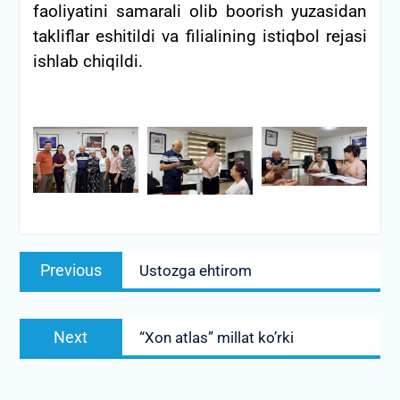
faoliyatini samarali olib boorish yuzasidan
takliflar eshitildi va filialining istiqbol rejasi
ishlab chiqildi.
Post
Previous
Previous
Ustozga ehtirom
menyusi
post:
Next
Next
“Xon atlas” millat ko’rki
post: