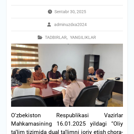
Sentabr 30, 2025
adminuzdxa2024
TADBIRLAR
,
YANGILIKLAR
О‘zbekiston Respublikasi Vazirlar
Mahkamasining 16.01.2025 yildagi “Oliy
ta’lim tizimida dual ta’limni joriy etish chora-