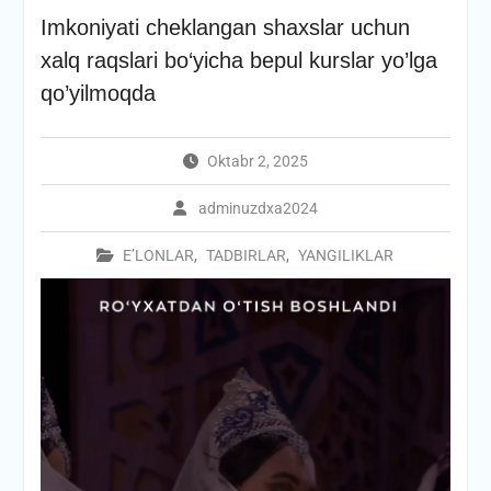
Imkoniyati cheklangan shaxslar uchun
xalq raqslari bo‘yicha bepul kurslar yo’lga
qo’yilmoqda
Oktabr 2, 2025
adminuzdxa2024
E’LONLAR
,
TADBIRLAR
,
YANGILIKLAR