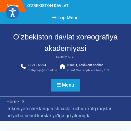
Skip
News:
O’ZBEKISTON DAVLAT
to
XOREOGRAFIYA
content
Top Menu
AKADEMIYASIDA
о‘tkazilgan kasbiy (ijodiy)
imtihonlarning natijalari
O’zbekiston davlat xoreografiya
Diqqat e’lon!
Akademiyada kasbiy ijodiy
akademiyasi
imtihon jarayonlari
rasmiy sayt
71 215 55 94
100031, Toshkent shahar,
milliyraqs@umail.uz
Yusuf Xos Xojib ko‘chasi, 103
Menu
Home
Imkoniyati cheklangan shaxslar uchun xalq raqslari
bo‘yicha bepul kurslar yo’lga qo’yilmoqda