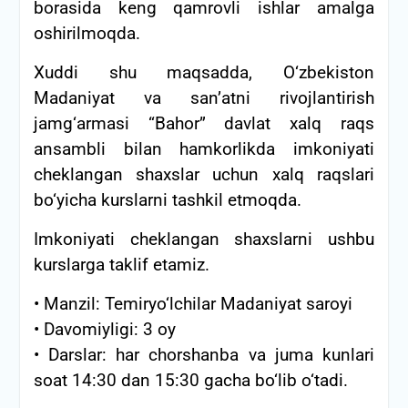
borasida keng qamrovli ishlar amalga
oshirilmoqda.
Xuddi shu maqsadda, O‘zbekiston
Madaniyat va san’atni rivojlantirish
jamg‘armasi “Bahor” davlat xalq raqs
ansambli bilan hamkorlikda imkoniyati
cheklangan shaxslar uchun xalq raqslari
bo‘yicha kurslarni tashkil etmoqda.
Imkoniyati cheklangan shaxslarni ushbu
kurslarga taklif etamiz.
• Manzil: Temiryo‘lchilar Madaniyat saroyi
• Davomiyligi: 3 oy
• Darslar: har chorshanba va juma kunlari
soat 14:30 dan 15:30 gacha bo‘lib o‘tadi.