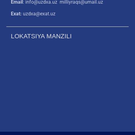
Email
: info@uzdxa.uz milliyraqs@umail.uz
Exat:
uzdxa@exat.uz
LOKATSIYA MANZILI