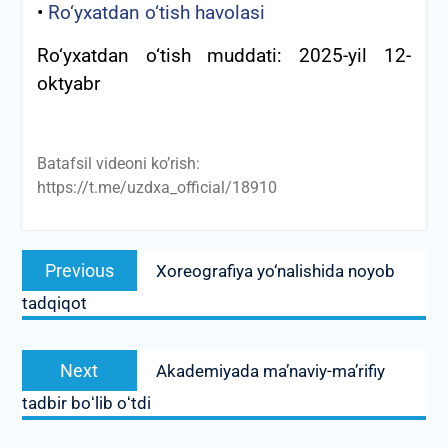
•
Ro‘yxatdan o‘tish havolasi
Ro‘yxatdan o‘tish muddati: 2025-yil 12-
oktyabr
Batafsil videoni ko’rish:
https://t.me/uzdxa_official/18910
Post
Previous
Previous
Xoreografiya yo‘nalishida noyob
menyusi
post:
tadqiqot
Next
Next
Akademiyada maʼnaviy-maʼrifiy
post:
tadbir boʻlib oʻtdi