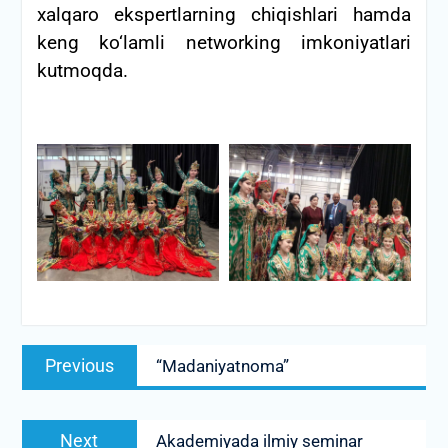
xalqaro ekspertlarning chiqishlari hamda
keng ko‘lamli networking imkoniyatlari
kutmoqda.
Post
Previous
Previous
“Madaniyatnoma”
menyusi
post:
Next
Next
Akademiyada ilmiy seminar