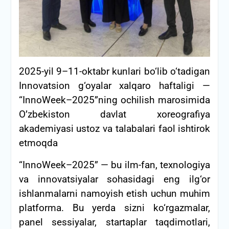
2025-yil 9–11-oktabr kunlari bo‘lib o‘tadigan
Innovatsion g‘oyalar xalqaro haftaligi —
“InnoWeek–2025”ning ochilish marosimida
O’zbekiston davlat xoreografiya
akademiyasi ustoz va talabalari faol ishtirok
etmoqda
“InnoWeek–2025” — bu ilm-fan, texnologiya
va innovatsiyalar sohasidagi eng ilg‘or
ishlanmalarni namoyish etish uchun muhim
platforma. Bu yerda sizni ko‘rgazmalar,
panel sessiyalar, startaplar taqdimotlari,