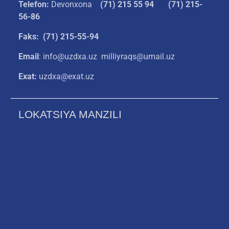
Telefon:
Devonxona
(
71) 215 55 94
(71) 215-
56-86
Faks: (71) 215-55-94
Email
: info@uzdxa.uz milliyraqs@umail.uz
Exat:
uzdxa@exat.uz
LOKATSIYA MANZILI