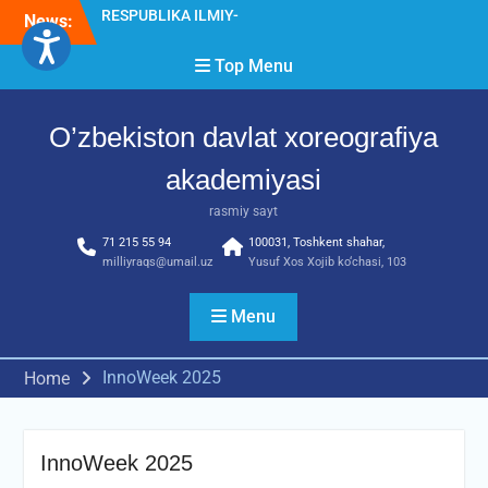
Skip
News:
Diqqat e’lon!
to
Akademiyada “Bitiruvchi –
content
Top Menu
2026” tadbiri bo‘lib o‘tdi
RESPUBLIKA ILMIY-
AMALIY ANJUMANI!!!
O’zbekiston davlat xoreografiya
akademiyasi
rasmiy sayt
71 215 55 94
100031, Toshkent shahar,
milliyraqs@umail.uz
Yusuf Xos Xojib ko‘chasi, 103
Menu
InnoWeek 2025
Home
InnoWeek 2025