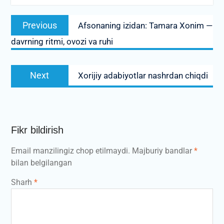
Post
Previous
Previous
Afsonaning izidan: Tamara Xonim —
menyusi
post:
davrning ritmi, ovozi va ruhi
Next
Next
Xorijiy adabiyotlar nashrdan chiqdi
post:
Fikr bildirish
Email manzilingiz chop etilmaydi.
Majburiy bandlar
*
bilan belgilangan
Sharh
*