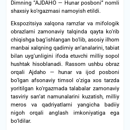
Dimning “AJDAHO — Hunar posboni” nomli
shaxsiy ko‘rgazmasi namoyish etildi.
Ekspozitsiya xalqona ramzlar va mifologik
obrazlarni zamonaviy talqinda qayta ko‘rib
chiqishga bag‘ishlangan bo‘lib, asosiy ilhom
manbai xalqning qadimiy an’analarini, tabiat
bilan uyg‘unligini ifoda etuvchi milliy sopol
hushtak hisoblanadi. Rassom ushbu obraz
orqali Ajdaho — hunar va ijod posboni
bo‘lgan afsonaviy timsol o‘ziga xos tarzda
yoritilgan ko‘rgazmada talabalar zamonaviy
tasviriy san’at namunalarini kuzatish, milliy
meros va qadriyatlarni yangicha badiiy
nigoh orqali anglash imkoniyatiga ega
bo‘ldilar.