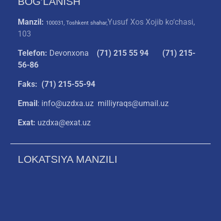
BOG’LANISH
Manzil:
Yusuf Xos Xojib ko‘chasi,
100031, Toshkent shahar,
103
Telefon:
Devonxona
(
71) 215 55 94
(71) 215-
56-86
Faks: (71) 215-55-94
Email
: info@uzdxa.uz milliyraqs@umail.uz
Exat:
uzdxa@exat.uz
LOKATSIYA MANZILI