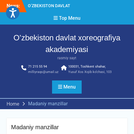
Skip
News:
O’ZBEKISTON DAVLAT
to
XOREOGRAFIYA
content
Top Menu
AKADEMIYASIDA
о‘tkazilgan kasbiy (ijodiy)
imtihonlarning natijalari
O’zbekiston davlat xoreografiya
Diqqat e’lon!
Akademiyada kasbiy ijodiy
akademiyasi
imtihon jarayonlari
rasmiy sayt
71 215 55 94
100031, Toshkent shahar,
milliyraqs@umail.uz
Yusuf Xos Xojib ko‘chasi, 103
Menu
Madaniy manzillar
Home
Madaniy manzillar