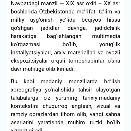
Navbatdagi manzil — XIX asr oxiri – XX asr
boshlarida O‘zbekistonda ma’rifat, ta’lim va
milliy uyg‘onish yo‘lida beqiyos hissa
qo‘shgan jadidlar davriga, jadidchilik
harakatiga bag‘ishlangan multimedia
ko‘rgazmasi bo‘lib, yorug‘lik
installyatsiyalari, arxiv materiallari va ovozli
ekspozitsiyalar orqali tomoshabinlar o‘sha
davr muhitiga olib kiriladi.
Bu kabi madaniy manzillarda bo’lish
xoreografiya yo‘nalishida tahsil olayotgan
talabalarga o‘z yurtining tarixiy-madaniy
kontekstini chuqurroq anglash, vizual va
ramziy obrazlardan ilhom olib, yangi sahna
asarlarini yaratishda muhim turtki bo‘lib
xizmat qiladi.