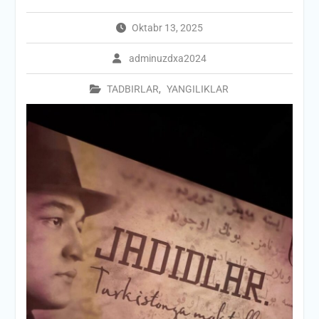
Oktabr 13, 2025
adminuzdxa2024
TADBIRLAR
,
YANGILIKLAR