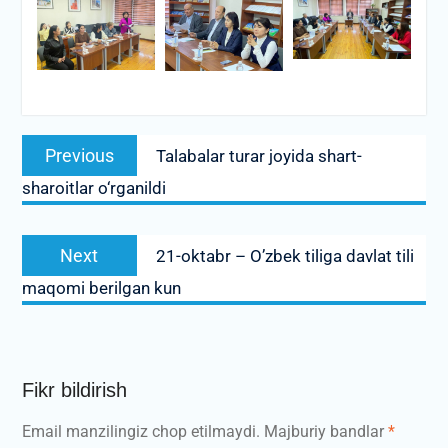
Post
Previous
Previous
Talabalar turar joyida shart-
menyusi
post:
sharoitlar o‘rganildi
Next
Next
21-oktabr – O’zbek tiliga davlat tili
post:
maqomi berilgan kun
Fikr bildirish
Email manzilingiz chop etilmaydi.
Majburiy bandlar
*