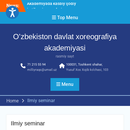
Skip
News:
O’ZBEKISTON DAVLAT
to
XOREOGRAFIYA
content
Top Menu
AKADEMIYASIDA
о‘tkazilgan kasbiy (ijodiy)
imtihonlarning natijalari
O’zbekiston davlat xoreografiya
Diqqat e’lon!
Akademiyada kasbiy ijodiy
akademiyasi
imtihon jarayonlari
rasmiy sayt
71 215 55 94
100031, Toshkent shahar,
milliyraqs@umail.uz
Yusuf Xos Xojib ko‘chasi, 103
Menu
Ilmiy seminar
Home
Ilmiy seminar