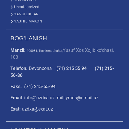
Uncategorized
YANGILIKLAR
YASHIL MAKON
BOG’LANISH
Manzil:
Yusuf Xos Xojib ko‘chasi,
100031, Toshkent shahar,
103
Telefon:
Devonxona
(
71) 215 55 94
(71) 215-
56-86
Faks: (71) 215-55-94
Email
: info@uzdxa.uz milliyraqs@umail.uz
Exat:
uzdxa@exat.uz