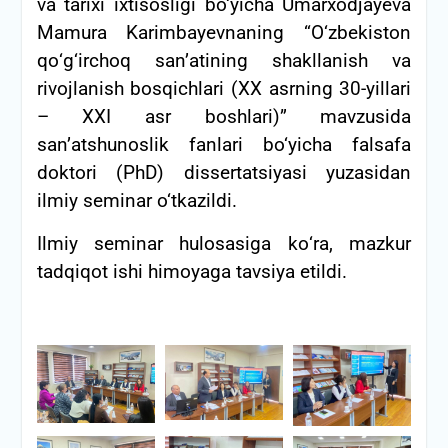
va tarixi ixtisosligi bo‘yicha Umarxodjayeva
Mamura Karimbayevnaning “О‘zbekiston
qо‘g‘irchoq san’atining shakllanish va
rivojlanish bosqichlari (XX asrning 30-yillari
– XXI asr boshlari)” mavzusida
san’atshunoslik fanlari bo‘yicha falsafa
doktori (PhD) dissertatsiyasi yuzasidan
ilmiy seminar o‘tkazildi.
Ilmiy seminar hulosasiga kо‘ra, mazkur
tadqiqot ishi himoyaga tavsiya etildi.