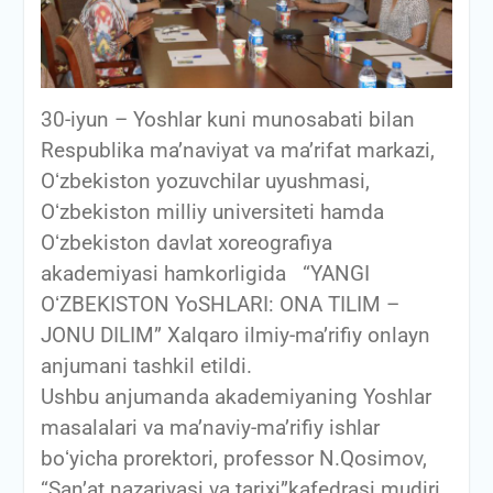
30-iyun – Yoshlar kuni munosabati bilan
Respublika maʼnaviyat va maʼrifat markazi,
Oʻzbekiston yozuvchilar uyushmasi,
Oʻzbekiston milliy universiteti hamda
Oʻzbekiston davlat xoreografiya
akademiyasi hamkorligida “YANGI
OʻZBEKISTON YoSHLARI: ONA TILIM –
JONU DILIM” Xalqaro ilmiy-maʼrifiy onlayn
anjumani tashkil etildi.
Ushbu anjumanda akademiyaning Yoshlar
masalalari va maʼnaviy-maʼrifiy ishlar
boʻyicha prorektori, professor N.Qosimov,
“Sanʼat nazariyasi va tarixi”kafedrasi mudiri,