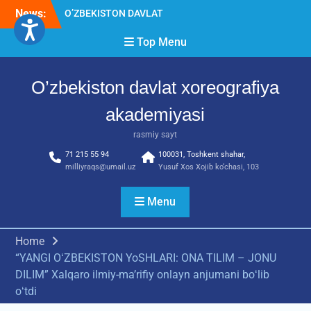
Skip
News:
O’ZBEKISTON DAVLAT
to
XOREOGRAFIYA
content
Top Menu
AKADEMIYASIDA
о‘tkazilgan kasbiy (ijodiy)
imtihonlarning natijalari
O’zbekiston davlat xoreografiya
Diqqat e’lon!
Akademiyada kasbiy ijodiy
akademiyasi
imtihon jarayonlari
rasmiy sayt
71 215 55 94
100031, Toshkent shahar,
milliyraqs@umail.uz
Yusuf Xos Xojib ko‘chasi, 103
Menu
Home
“YANGI OʻZBEKISTON YoSHLARI: ONA TILIM – JONU
DILIM” Xalqaro ilmiy-maʼrifiy onlayn anjumani boʻlib
oʻtdi