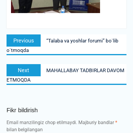
Post
Previous
Previous
“Talaba va yoshlar forumi” bo`lib
menyusi
post:
o`tmoqda
Next
Next
MAHALLABAY TADBIRLAR DAVOM
post:
ETMOQDA
Fikr bildirish
Email manzilingiz chop etilmaydi.
Majburiy bandlar
*
bilan belgilangan