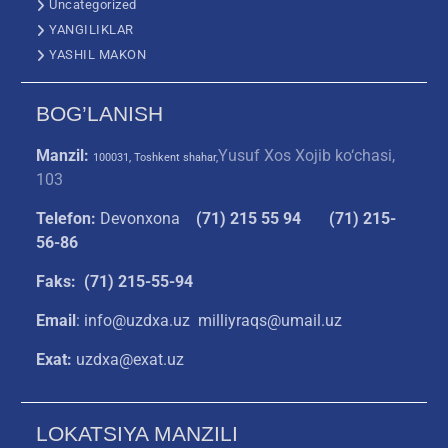
Uncategorized
YANGILIKLAR
YASHIL MAKON
BOG’LANISH
Manzil:
Yusuf Xos Xojib ko‘chasi,
100031, Toshkent shahar,
103
Telefon:
Devonxona
(
71) 215 55 94
(71) 215-
56-86
Faks: (71) 215-55-94
Email
: info@uzdxa.uz milliyraqs@umail.uz
Exat:
uzdxa@exat.uz
LOKATSIYA MANZILI