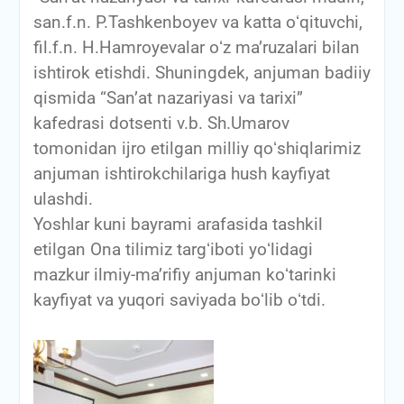
san.f.n. P.Tashkenboyev va katta oʻqituvchi,
fil.f.n. H.Hamroyevalar oʻz maʼruzalari bilan
ishtirok etishdi. Shuningdek, anjuman badiiy
qismida “Sanʼat nazariyasi va tarixi”
kafedrasi dotsenti v.b. Sh.Umarov
tomonidan ijro etilgan milliy qoʻshiqlarimiz
anjuman ishtirokchilariga hush kayfiyat
ulashdi.
Yoshlar kuni bayrami arafasida tashkil
etilgan Ona tilimiz targʻiboti yoʻlidagi
mazkur ilmiy-maʼrifiy anjuman koʻtarinki
kayfiyat va yuqori saviyada boʻlib oʻtdi.