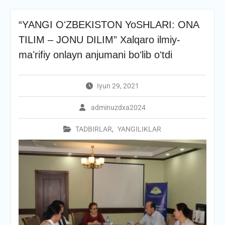
“YANGI OʻZBEKISTON YoSHLARI: ONA
TILIM – JONU DILIM” Xalqaro ilmiy-
maʼrifiy onlayn anjumani boʻlib oʻtdi
Iyun 29, 2021
adminuzdxa2024
TADBIRLAR
,
YANGILIKLAR