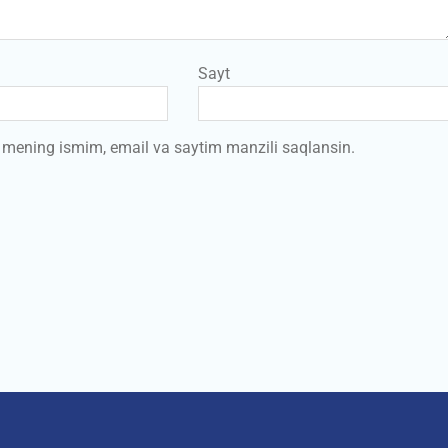
Sayt
a mening ismim, email va saytim manzili saqlansin.