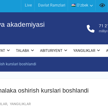
Live
Davlat Ramzlari
Oʻzbek
iya akademiyasi
71 2
milli
YAT
TALABA
ABITURIYENT
YANGILIKLAR
sh kurslari boshlandi
laka oshirish kurslari boshlandi
RLAR
,
YANGILIKLAR