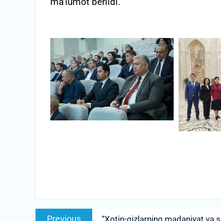
ma’lumot berildi.
Post
Previous
Previous
“Xotin-qizlarning madaniyat va sa