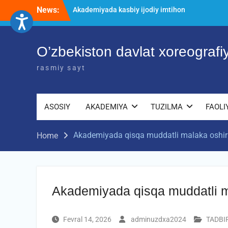
Skip
jarayonlari
News:
to
O’ZBEKISTON DAVLAT XOREOGRAFIYA
AKADEMIYASIDA о‘tkazilgan kasbiy
content
(ijodiy) imtihonlarning natijalari
O’zbekiston davlat xoreograf
Diqqat e’lon!
rasmiy sayt
ASOSIY
AKADEMIYA
TUZILMA
FAOLI
Akademiyada qisqa muddatli malaka oshiri
Home
Akademiyada qisqa muddatli ma
Fevral 14, 2026
adminuzdxa2024
TADBI