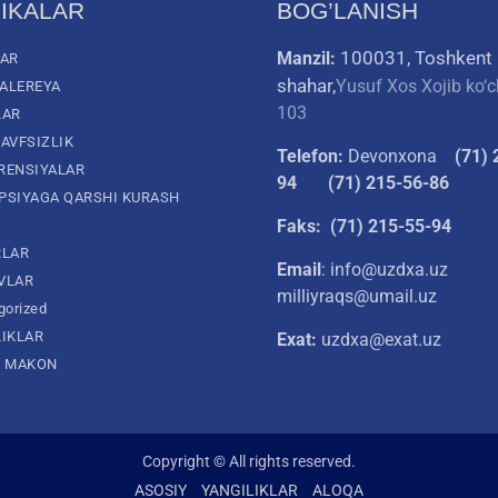
IKALAR
BOG’LANISH
100031, Toshkent
Manzil:
LAR
shahar,
Yusuf Xos Xojib ko‘c
ALEREYA
103
LAR
AVFSIZLIK
Telefon:
Devonxona
(
71) 
RENSIYALAR
94
(71) 215-56-86
PSIYAGA QARSHI KURASH
Faks: (71) 215-55-94
RLAR
Email
: info@uzdxa.uz
VLAR
milliyraqs@umail.uz
gorized
LIKLAR
Exat:
uzdxa@exat.uz
L MAKON
Copyright © All rights reserved.
ASOSIY
YANGILIKLAR
ALOQA