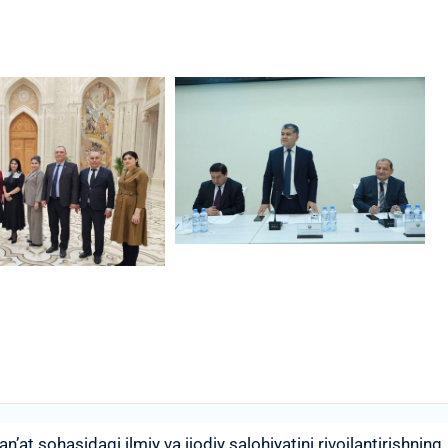
n’at sohasidagi ilmiy va ijodiy salohiyatini rivojlantirishning