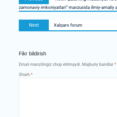
menyusi
post:
zamonaviy imkoniyatlari” mavzusida ilmiy-amaliy a
Next
Next
Xalqaro forum
post:
Fikr bildirish
Email manzilingiz chop etilmaydi.
Majburiy bandlar
*
Sharh
*