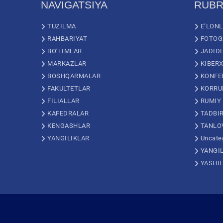
NAVIGATSIYA
RUBR
TUZILMA
E’LON
RAHBARIYAT
FOTOG
BO’LIMLAR
JADID
MARKAZLAR
KIBERX
BOSHQARMALAR
KONFE
FAKULTETLAR
KORRU
FILIALLAR
RUMIY
KAFEDRALAR
TADBI
KENGASHLAR
TANLO
YANGILIKLAR
Uncate
YANGI
YASHI