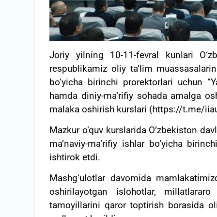
Joriy yilning 10-11-fevral kunlari O‘
respublikamiz oliy ta’lim muassasalarin
bo‘yicha birinchi prorektorlari uchun 
hamda diniy-ma’rifiy sohada amalga osh
malaka oshirish kurslari (https://t.me/iiau
Mazkur o‘quv kurslarida O’zbekiston dav
ma’naviy-ma’rifiy ishlar bo’yicha birin
ishtirok etdi.
Mashg‘ulotlar davomida mamlakatimizda
oshirilayotgan islohotlar, millatlarar
tamoyillarini qaror toptirish borasida ol