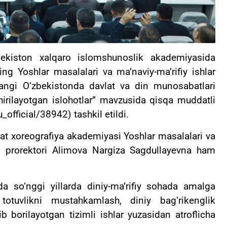
zbekiston xalqaro islomshunoslik akademiyasida
ing Yoshlar masalalari va ma’naviy-ma’rifiy ishlar
“Yangi O‘zbekistonda davlat va din munosabatlari
irilayotgan islohotlar” mavzusida qisqa muddatli
_official/38942) tashkil etildi.
lat xoreografiya akademiyasi Yoshlar masalalari va
chi prorektori Alimova Nargiza Sagdullayevna ham
 so‘nggi yillarda diniy-ma’rifiy sohada amalga
o totuvlikni mustahkamlash, diniy bag‘rikenglik
ib borilayotgan tizimli ishlar yuzasidan atroflicha