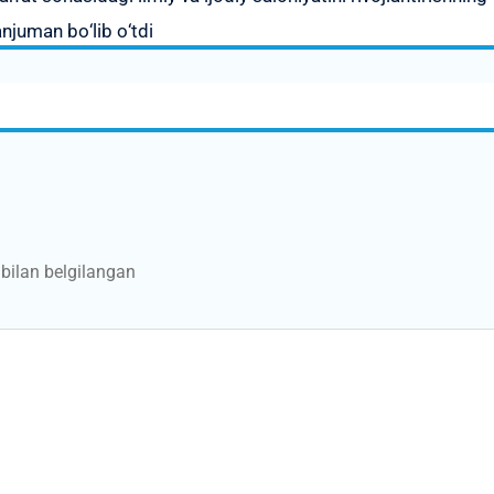
njuman bо‘lib о‘tdi
bilan belgilangan