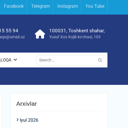
Facebook
Telegram
Instagram
You Tube
15 55 94
100031, Toshkent shahar,
yraqs@umail.uz
Yusuf Xos Xojib ko‘chasi, 103
Search
ALOQA
for:
Arxivlar
Iyul 2026