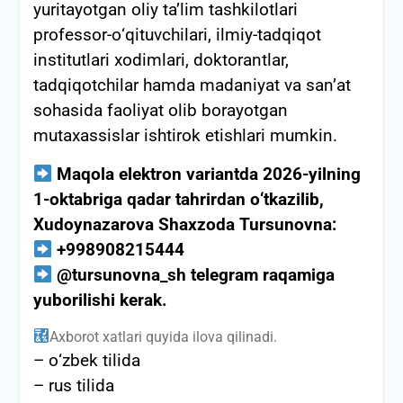
yuritayotgan oliy ta’lim tashkilotlari
professor-о‘qituvchilari, ilmiy-tadqiqot
institutlari xodimlari, doktorantlar,
tadqiqotchilar hamda madaniyat va san’at
sohasida faoliyat olib borayotgan
mutaxassislar ishtirok etishlari mumkin.
Maqola elektron variantda 2026-yilning
1-oktabriga
qadar tahrirdan о‘tkazilib,
Xudoynazarova Shaxzoda
Tursunovna:
+998908215444
@tursunovna_sh telegram raqamiga
yuborilishi kerak.
Axborot xatlari quyida ilova qilinadi.
–
о‘zbek tilida
–
rus tilida