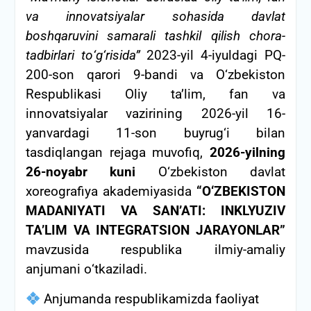
va innovatsiyalar sohasida davlat
boshqaruvini samarali tashkil qilish chora-
tadbirlari tо‘g‘risida”
2023-yil 4-iyuldagi PQ-
200-son qarori 9-bandi va О‘zbekiston
Respublikasi Oliy ta’lim, fan va
innovatsiyalar vazirining 2026-yil 16-
yanvardagi 11-son buyrug‘i bilan
tasdiqlangan rejaga muvofiq,
2026-yilning
26-noyabr kuni
О‘zbekiston davlat
xoreografiya akademiyasida
“О‘ZBEKISTON
MADANIYATI VA SAN’ATI: INKLYUZIV
TA’LIM VA INTEGRATSION
JARAYONLAR”
mavzusida respublika ilmiy-amaliy
anjumani о‘tkaziladi.
Anjumanda respublikamizda faoliyat