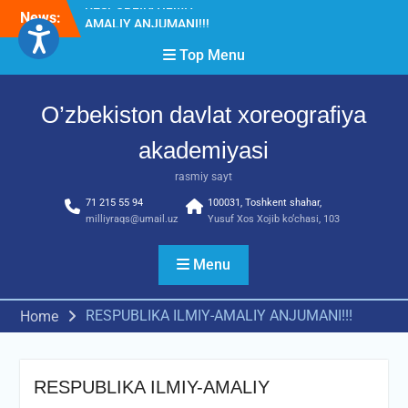
Skip
News:
Diqqat e’lon!
to
Akademiyada “Bitiruvchi –
content
Top Menu
2026” tadbiri bo‘lib o‘tdi
RESPUBLIKA ILMIY-
AMALIY ANJUMANI!!!
O’zbekiston davlat xoreografiya
akademiyasi
rasmiy sayt
71 215 55 94
100031, Toshkent shahar,
milliyraqs@umail.uz
Yusuf Xos Xojib ko‘chasi, 103
Menu
RESPUBLIKA ILMIY-AMALIY ANJUMANI!!!
Home
RESPUBLIKA ILMIY-AMALIY