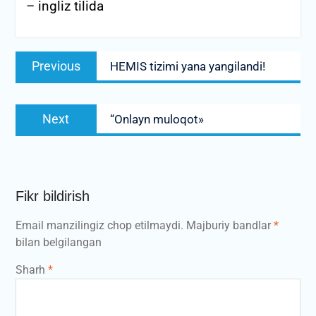
–
ingliz tilida
Post
Previous
Previous
HEMIS tizimi yana yangilandi!
menyusi
post:
Next
Next
“Onlayn muloqot»
post:
Fikr bildirish
Email manzilingiz chop etilmaydi.
Majburiy bandlar
*
bilan belgilangan
Sharh
*