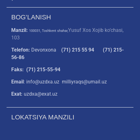
BOG’LANISH
Manzil:
Yusuf Xos Xojib ko‘chasi,
100031, Toshkent shahar,
103
Telefon:
Devonxona
(
71) 215 55 94
(71) 215-
56-86
Faks: (71) 215-55-94
Email
: info@uzdxa.uz milliyraqs@umail.uz
Exat:
uzdxa@exat.uz
LOKATSIYA MANZILI