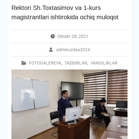
Rektori Sh.Toxtasimov va 1-kurs
magistrantlari ishtirokida ochiq muloqot
Oktabr 28, 2021
adminuzdxa2024
FOTOGALEREYA
,
TADBIRLAR
,
YANGILIKLAR