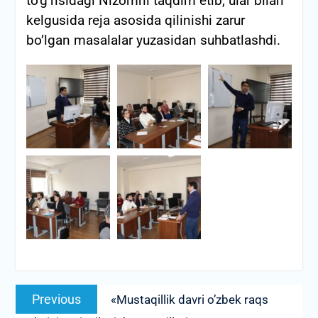
to’g’risidagi Nizomni taqdim etib, ular bilan
kelgusida reja asosida qilinishi zarur
bo’lgan masalalar yuzasidan suhbatlashdi.
Post
Previous
Previous
«Mustaqillik davri o’zbek raqs
menyusi
post: