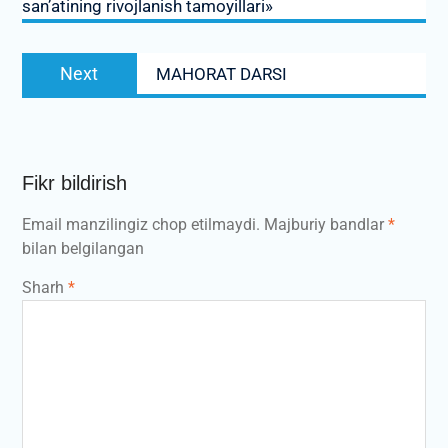
san’atining rivojlanish tamoyillari»
Next
Next
MAHORAT DARSI
post:
Fikr bildirish
Email manzilingiz chop etilmaydi.
Majburiy bandlar
*
bilan belgilangan
Sharh
*