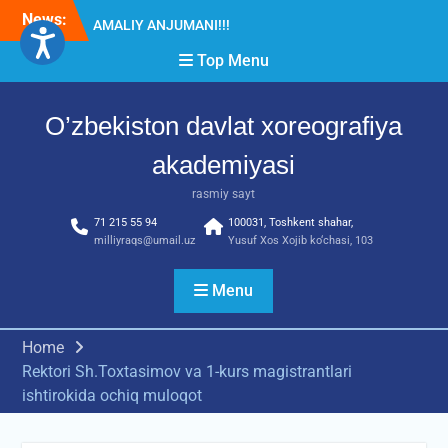
Skip
News:
Diqqat e’lon!
to
Akademiyada “Bitiruvchi –
content
Top Menu
2026” tadbiri bo‘lib o‘tdi
RESPUBLIKA ILMIY-
AMALIY ANJUMANI!!!
O’zbekiston davlat xoreografiya
akademiyasi
rasmiy sayt
71 215 55 94
100031, Toshkent shahar,
milliyraqs@umail.uz
Yusuf Xos Xojib ko‘chasi, 103
Menu
Home
Rektori Sh.Toxtasimov va 1-kurs magistrantlari
ishtirokida ochiq muloqot