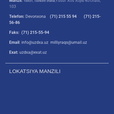
Manzil:
Yusuf Xos Xojib ko‘chasi,
100031, Toshkent shahar,
103
Telefon:
Devonxona
(
71) 215 55 94
(71) 215-
56-86
Faks: (71) 215-55-94
Email
: info@uzdxa.uz milliyraqs@umail.uz
Exat:
uzdxa@exat.uz
LOKATSIYA MANZILI