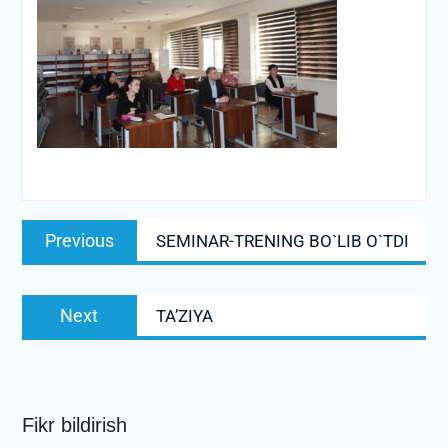
Post
Previous
Previous
SEMINAR-TRENING BO`LIB O`TDI
menyusi
post:
Next
Next
TA’ZIYA
post:
Fikr bildirish