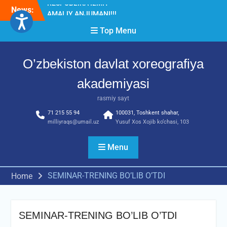
Skip
News:
Diqqat e’lon!
to
Akademiyada “Bitiruvchi –
content
Top Menu
2026” tadbiri bo‘lib o‘tdi
RESPUBLIKA ILMIY-
AMALIY ANJUMANI!!!
O’zbekiston davlat xoreografiya
akademiyasi
rasmiy sayt
71 215 55 94
100031, Toshkent shahar,
milliyraqs@umail.uz
Yusuf Xos Xojib ko‘chasi, 103
Menu
SEMINAR-TRENING BO’LIB O’TDI
Home
SEMINAR-TRENING BO’LIB O’TDI