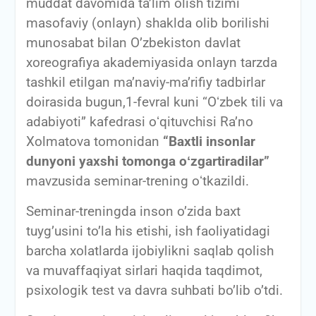
muddat davomida ta’lim olish tizimi
masofaviy (onlayn) shaklda olib borilishi
munosabat bilan O’zbekiston davlat
xoreografiya akademiyasida onlayn tarzda
tashkil etilgan ma’naviy-ma’rifiy tadbirlar
doirasida bugun,1-fevral kuni “Oʻzbek tili va
adabiyoti” kafedrasi oʻqituvchisi Raʼno
Xolmatova tomonidan
“Baxtli insonlar
dunyoni yaxshi tomonga oʻzgartiradilar”
mavzusida seminar-trening oʻtkazildi.
Seminar-treningda inson o’zida baxt
tuyg’usini to’la his etishi, ish faoliyatidagi
barcha xolatlarda ijobiylikni saqlab qolish
va muvaffaqiyat sirlari haqida taqdimot,
psixologik test va davra suhbati bo’lib o’tdi.