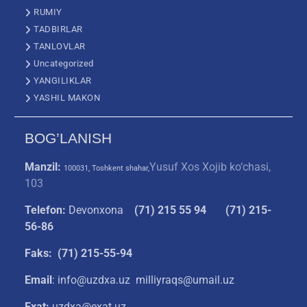
RUMIY
TADBIRLAR
TANLOVLAR
Uncategorized
YANGILIKLAR
YASHIL MAKON
BOG’LANISH
Manzil:
Yusuf Xos Xojib ko‘chasi,
100031, Toshkent shahar,
103
Telefon:
Devonxona
(
71) 215 55 94
(71) 215-
56-86
Faks: (71) 215-55-94
Email
: info@uzdxa.uz milliyraqs@umail.uz
Exat:
uzdxa@exat.uz