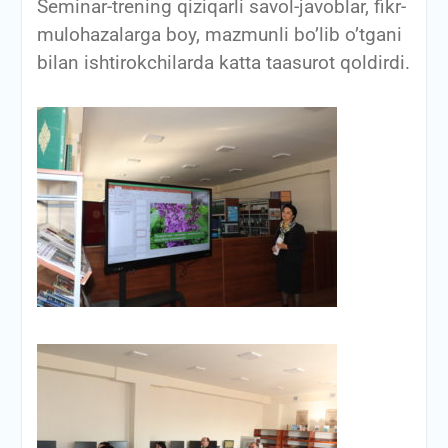
Seminar-trening qiziqarli savol-javoblar, fikr-
mulohazalarga boy, mazmunli bo’lib o’tgani
bilan ishtirokchilarda katta taasurot qoldirdi.