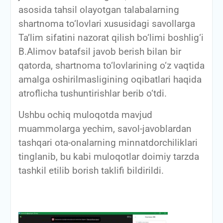
asosida tahsil olayotgan talabalarning
shartnoma to‘lovlari xususidagi savollarga
Ta’lim sifatini nazorat qilish bo‘limi boshlig‘i
B.Alimov batafsil javob berish bilan bir
qatorda, shartnoma to‘lovlarining o‘z vaqtida
amalga oshirilmasligining oqibatlari haqida
atroflicha tushuntirishlar berib o‘tdi.
Ushbu ochiq muloqotda mavjud
muammolarga yechim, savol-javoblardan
tashqari ota-onalarning minnatdorchiliklari
tinglanib, bu kabi muloqotlar doimiy tarzda
tashkil etilib borish taklifi bildirildi.