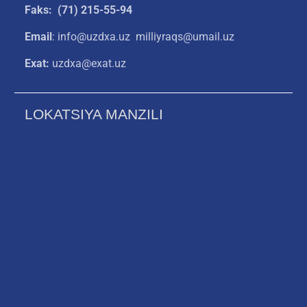
Faks: (71) 215-55-94
Email
: info@uzdxa.uz milliyraqs@umail.uz
Exat:
uzdxa@exat.uz
LOKATSIYA MANZILI