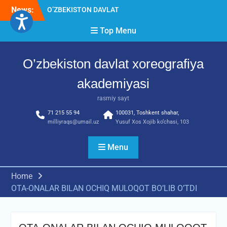
Skip
News:
O’ZBEKISTON DAVLAT
to
XOREOGRAFIYA
content
Top Menu
AKADEMIYASIDA
о‘tkazilgan kasbiy (ijodiy)
imtihonlarning natijalari
O’zbekiston davlat xoreografiya
Diqqat e’lon!
Akademiyada kasbiy ijodiy
akademiyasi
imtihon jarayonlari
rasmiy sayt
71 215 55 94
100031, Toshkent shahar,
milliyraqs@umail.uz
Yusuf Xos Xojib ko‘chasi, 103
Menu
Home
OTA-ONALAR BILAN OCHIQ MULOQOT BO’LIB O’TDI