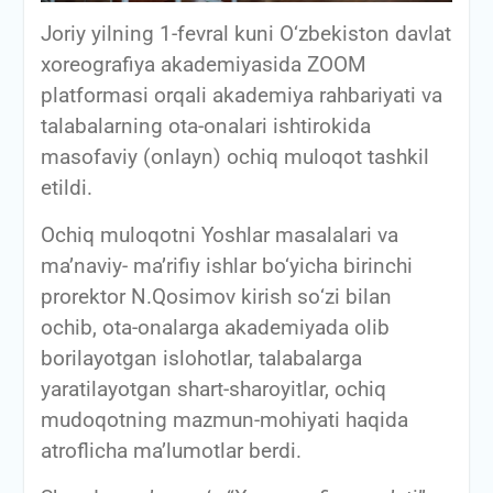
Joriy yilning 1-fevral kuni O‘zbekiston davlat
xoreografiya akademiyasida ZOOM
platformasi orqali akademiya rahbariyati va
talabalarning ota-onalari ishtirokida
masofaviy (onlayn) ochiq muloqot tashkil
etildi.
Ochiq muloqotni Yoshlar masalalari va
ma’naviy- ma’rifiy ishlar bo‘yicha birinchi
prorektor N.Qosimov kirish sо‘zi bilan
ochib, ota-onalarga akademiyada olib
borilayotgan islohotlar, talabalarga
yaratilayotgan shart-sharoyitlar, ochiq
mudoqotning mazmun-mohiyati haqida
atroflicha ma’lumotlar berdi.