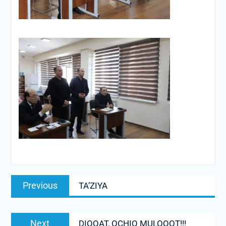
Post
Previous
Previous
TA’ZIYA
menyusi
post:
Next
Next
DIQQAT, OCHIQ MULOQOT!!!