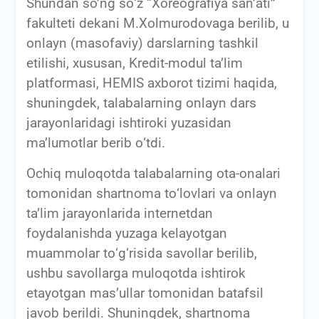
Shundan so’ng sо‘z “Xoreografiya san’ati”
fakulteti dekani M.Xolmurodovaga berilib, u
onlayn (masofaviy) darslarning tashkil
etilishi, xususan, Kredit-modul ta’lim
platformasi, HEMIS axborot tizimi haqida,
shuningdek, talabalarning onlayn dars
jarayonlaridagi ishtiroki yuzasidan
ma’lumotlar berib о‘tdi.
Ochiq muloqotda talabalarning ota-onalari
tomonidan shartnoma tо‘lovlari va onlayn
ta’lim jarayonlarida internetdan
foydalanishda yuzaga kelayotgan
muammolar tо‘g‘risida savollar berilib,
ushbu savollarga muloqotda ishtirok
etayotgan mas’ullar tomonidan batafsil
javob berildi. Shuningdek, shartnoma