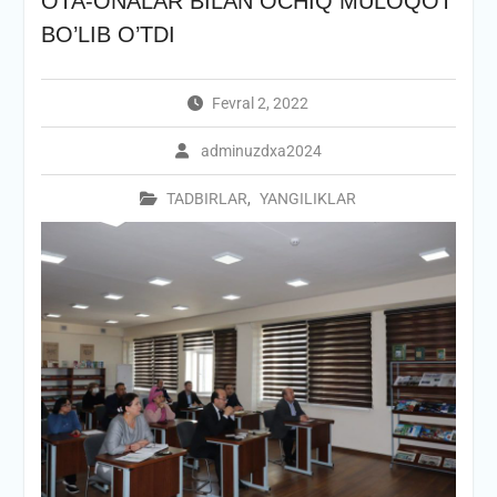
OTA-ONALAR BILAN OCHIQ MULOQOT
BO’LIB O’TDI
Fevral 2, 2022
adminuzdxa2024
TADBIRLAR
,
YANGILIKLAR