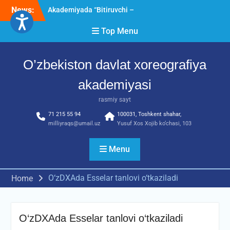
Skip
News:
Akademiyada “Bitiruvchi –
to
2026” tadbiri bo‘lib o‘tdi
content
Top Menu
RESPUBLIKA ILMIY-
AMALIY ANJUMANI!!!
Diqqat e’lon!
O’zbekiston davlat xoreografiya
akademiyasi
rasmiy sayt
71 215 55 94
100031, Toshkent shahar,
milliyraqs@umail.uz
Yusuf Xos Xojib ko‘chasi, 103
Menu
O‘zDXAda Esselar tanlovi o‘tkaziladi
Home
O‘zDXAda Esselar tanlovi o‘tkaziladi