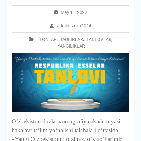
May 11, 2022
adminuzdxa2024
E’LONLAR
,
TADBIRLAR
,
TANLOVLAR
,
YANGILIKLAR
O‘zbekiston davlat xoreografiya akademiyasi
bakalavr ta’lim yo‘nalishi talabalari o‘rtasida
«Yangi O‘zbekistonni o‘zimiz, o‘z qo‘llarimiz