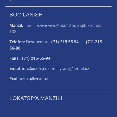
BOG’LANISH
Manzil:
Yusuf Xos Xojib ko‘chasi,
100031, Toshkent shahar,
103
Telefon:
Devonxona
(
71) 215 55 94
(71) 215-
56-86
Faks: (71) 215-55-94
Email
: info@uzdxa.uz milliyraqs@umail.uz
Exat:
uzdxa@exat.uz
LOKATSIYA MANZILI