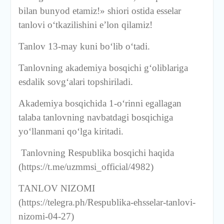
bilan bunyod etamiz!» shiori ostida esselar
tanlovi o‘tkazilishini e’lon qilamiz!
Tanlov 13-may kuni bo‘lib o‘tadi.
Tanlovning akademiya bosqichi g‘oliblariga
esdalik sovg‘alari topshiriladi.
Akademiya bosqichida 1-o‘rinni egallagan
talaba tanlovning navbatdagi bosqichiga
yo‘llanmani qo‘lga kiritadi.
Tanlovning Respublika bosqichi haqida
(https://t.me/uzmmsi_official/4982)
TANLOV NIZOMI
(https://telegra.ph/Respublika-ehsselar-tanlovi-
nizomi-04-27)