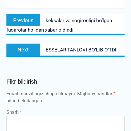
Post
Previous
Previous
keksalar va nogironligi bo‘lgan
menyusi
post:
fuqarolar holidan xabar oldindi
Next
Next
ESSELAR TANLOVI BO‘LIB O‘TDI
post:
Fikr bildirish
Email manzilingiz chop etilmaydi.
Majburiy bandlar
*
bilan belgilangan
Sharh
*