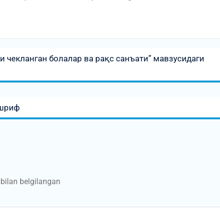
 чекланган болалар ва рақс санъати” мавзусидаги
ашриф
bilan belgilangan