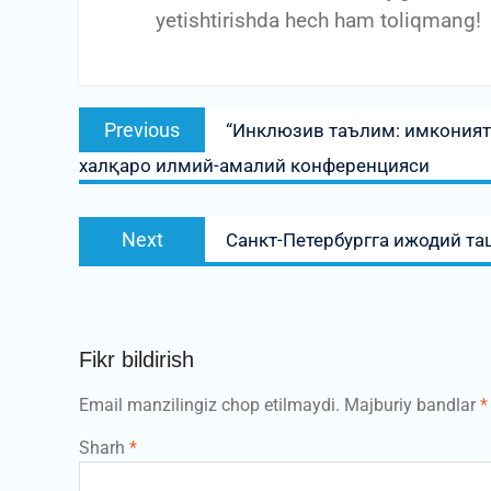
yetishtirishda hech ham toliqmang!
Post
Previous
Previous
“Инклюзив таълим: имконияти
menyusi
post:
халқаро илмий-амалий конференцияси
Next
Next
Санкт-Петербургга ижодий т
post:
Fikr bildirish
Email manzilingiz chop etilmaydi.
Majburiy bandlar
*
Sharh
*