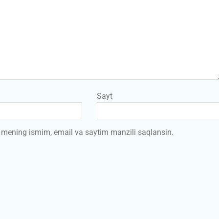
Sayt
a mening ismim, email va saytim manzili saqlansin.