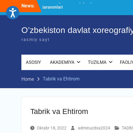
Skip
News:
O’ZBEKISTON DAVLAT XOREOGRAFIYA
to
AKADEMIYASIDA о‘tkazilgan kasbiy
content
(ijodiy) imtihonlarning natijalari
Diqqat e’lon!
O’zbekiston davlat xoreograf
Akademiyada kasbiy ijodiy imtihon
jarayonlari
rasmiy sayt
ASOSIY
AKADEMIYA
TUZILMA
FAOLI
Tabrik va Ehtirom
Home
Tabrik va Ehtirom
Oktabr 18, 2022
adminuzdxa2024
TADB