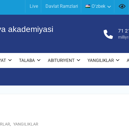
Live
Davlat Ramzlari
Oʻzbek
iya akademiyasi
71 2
milli
YAT
TALABA
ABITURIYENT
YANGILIKLAR
IRLAR
,
YANGILIKLAR