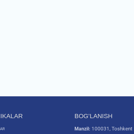
IKALAR
BOG’LANISH
100031, Toshkent
Manzil:
LAR