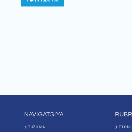
NAVIGATSIYA
RUBR
TUZILMA
E’LON