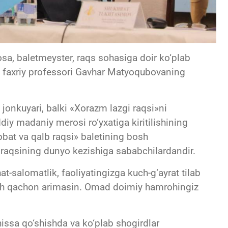
osa, baletmeyster, raqs sohasiga doir ko‘plab
g faxriy professori Gavhar Matyoqubovaning
onkuyari, balki «Xorazm lazgi raqsi»ni
 madaniy merosi ro‘yxatiga kiritilishining
bbat va qalb raqsi» baletining bosh
iy raqsining dunyo kezishiga sababchilardandir.
t-salomatlik, faoliyatingizga kuch-g‘ayrat tilab
ch qachon arimasin. Omad doimiy hamrohingiz
hissa qo‘shishda va ko‘plab shogirdlar