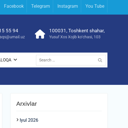
Facebook
Telegram
Instagram
You Tube
15 55 94
100031, Toshkent shahar,
yraqs@umail.uz
Yusuf Xos Xojib ko‘chasi, 103
Search
ALOQA
for:
Arxivlar
Iyul 2026