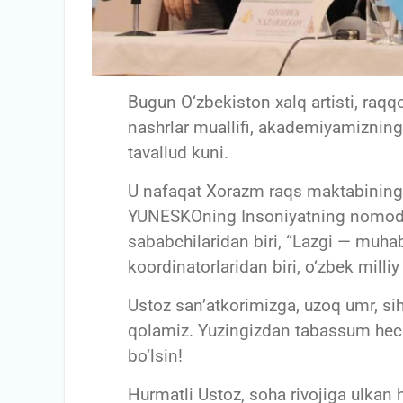
Bugun O‘zbekiston xalq artisti, raqq
nashrlar muallifi, akademiyamiznin
tavallud kuni.
U nafaqat Xorazm raqs maktabining j
YUNESKOning Insoniyatning nomoddiy
sababchilaridan biri, “Lazgi — muha
koordinatorlaridan biri, o‘zbek mill
Ustoz sanʼatkorimizga, uzoq umr, siha
qolamiz. Yuzingizdan tabassum he
bo‘lsin!
Hurmatli Ustoz, soha rivojiga ulkan 