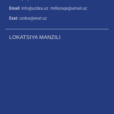
Email
: info@uzdxa.uz milliyraqs@umail.uz
Exat:
uzdxa@exat.uz
LOKATSIYA MANZILI