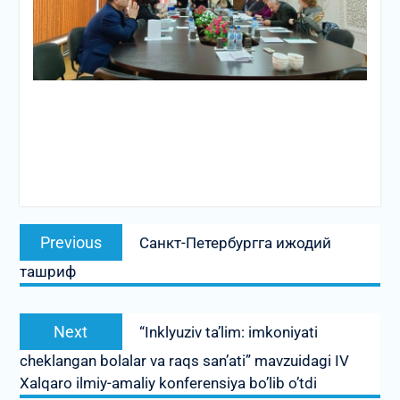
Post
Previous
Previous
Санкт-Петербургга ижодий
menyusi
post:
ташриф
Next
Next
“Inklyuziv ta’lim: imkoniyati
post:
cheklangan bolalar va raqs san’ati” mavzuidagi IV
Xalqaro ilmiy-amaliy konferensiya bo’lib o’tdi