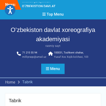
Skip
News:
O’ZBEKISTON DAVLAT
to
XOREOGRAFIYA
content
Top Menu
AKADEMIYASIDA
о‘tkazilgan kasbiy (ijodiy)
imtihonlarning natijalari
O’zbekiston davlat xoreografiya
Diqqat e’lon!
Akademiyada kasbiy ijodiy
akademiyasi
imtihon jarayonlari
rasmiy sayt
71 215 55 94
100031, Toshkent shahar,
milliyraqs@umail.uz
Yusuf Xos Xojib ko‘chasi, 103
Menu
Tabrik
Home
Tabrik