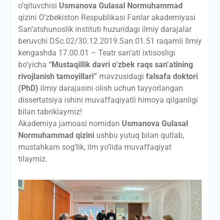
o’qituvchisi
Usmanova Gulasal Normuhammad
qizini O‘zbekiston Respublikasi Fanlar akademiyasi
San’atshunoslik instituti huzuridagi ilmiy darajalar
beruvchi DSc.02/30.12.2019.San.01.51 raqamli Ilmiy
kengashda 17.00.01 – Teatr san’ati ixtisosligi
bo‘yicha
“Mustaqillik davri o‘zbek raqs san’atining
rivojlanish tamoyillari”
mavzusidagi
falsafa doktori
(PhD)
ilmiy darajasini olish uchun tayyorlangan
dissertatsiya ishini muvaffaqiyatli himoya qilganligi
bilan tabriklaymiz!
Akademiya jamoasi nomidan
Usmanova Gulasal
Normuhammad qizini
ushbu yutuq bilan qutlab,
mustahkam sog’lik, ilm yo’lida muvaffaqiyat
tilaymiz.