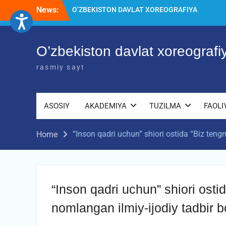
Skip
News:
O’ZBEKISTON DAVLAT XOREOGRAFIYA
to
AKADEMIYASIDA о‘tkazilgan kasbiy
content
(ijodiy) imtihonlarning natijalari
Diqqat e’lon!
O’zbekiston davlat xoreograf
Akademiyada kasbiy ijodiy imtihon
jarayonlari
rasmiy sayt
ASOSIY
AKADEMIYA
TUZILMA
FAOLI
“Inson qadri uchun” shiori ostida “Biz tengm
Home
“Inson qadri uchun” shiori ost
nomlangan ilmiy-ijodiy tadbir bo