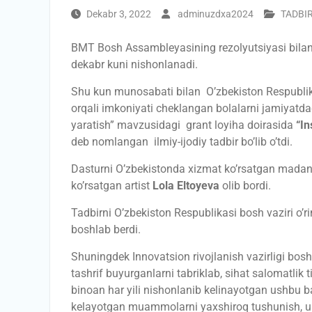
Dekabr 3, 2022
adminuzdxa2024
TADBI
BMT Bosh Assambleyasining rezolyutsiyasi bilan 
dekabr kuni nishonlanadi.
Shu kun munosabati bilan O’zbekiston Respublikas
orqali imkoniyati cheklangan bolalarni jamiyatda
yaratish” mavzusidagi grant loyiha doirasida
“In
deb nomlangan ilmiy-ijodiy tadbir bo’lib o’tdi.
Dasturni O’zbekistonda xizmat ko’rsatgan mada
ko’rsatgan artist
Lola Eltoyeva
olib bordi.
Tadbirni O’zbekiston Respublikasi bosh vaziri o’r
boshlab berdi.
Shuningdek Innovatsion rivojlanish vazirligi bos
tashrif buyurganlarni tabriklab, sihat salomatli
binoan har yili nishonlanib kelinayotgan ushbu
kelayotgan muammolarni yaxshiroq tushunish, ula