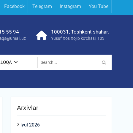
Facebook
Telegram
Instagram
You Tube
15 55 94
100031, Toshkent shahar,
yraqs@umail.uz
Yusuf Xos Xojib ko‘chasi, 103
Search
ALOQA
for:
Arxivlar
Iyul 2026