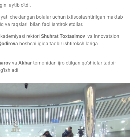
ni aytib o’tdi.
ati cheklangan bolalar uchun ixtisoslashtirilgan maktab
q va raqslari bilan faol ishtirok etdilar.
akademiyasi rektori
Shuhrat Toxtasimov
va Innovatsion
Qodirova
boshchiligida tadbir ishtirokchilariga
Umarov
va
Akbar
tomonidan ijro etilgan qo’shiqlar tadbir
g’ishladi.