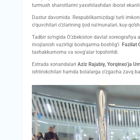
turmush sharoitlarini yaxshilashdan iborat ekanligi
Dastur davomida Respublikamizdagi turli imkoniy
o’quvchilari o’zlarining ijod na’munalari, kuy-qo’shi
Tadbir so’ngida O’zbekiston davlat xoreografiya 
rivojlanish vazirligi boshqarma boshlig’i
Fazilat 
tashakkurnoma va sovg’alar topshirildi.
Estrada xonandalari
Aziz Rajabiy, Yorqinxo’ja 
ishtirokchilari hamda bolalarga o’zgacha zavq ba