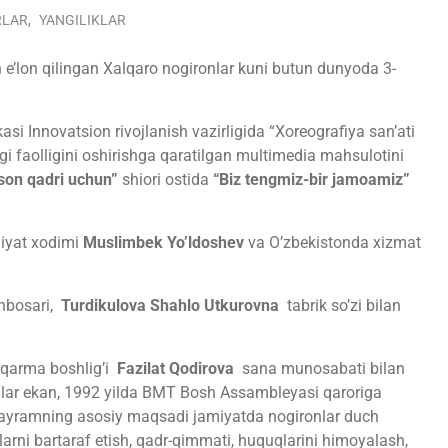
RLAR
,
YANGILIKLAR
e’lon qilingan Xalqaro nogironlar kuni butun dunyoda 3-
i Innovatsion rivojlanish vazirligida “Xoreografiya san’ati
gi faolligini oshirishga qaratilgan multimedia mahsulotini
son qadri uchun”
shiori ostida
“Biz tengmiz-bir jamoamiz”
niyat xodimi
Muslimbek Yo’ldoshev
va O’zbekistonda xizmat
inbosari,
Turdikulova Shahlo Utkurovna
tabrik so’zi bilan
hqarma boshlig’i
Fazilat Qodirova
sana munosabati bilan
k tilar ekan, 1992 yilda BMT Bosh Аssambleyasi qaroriga
 bayramning asosiy maqsadi jamiyatda nogironlar duch
rni bartaraf etish, qadr-qimmati, huquqlarini himoyalash,