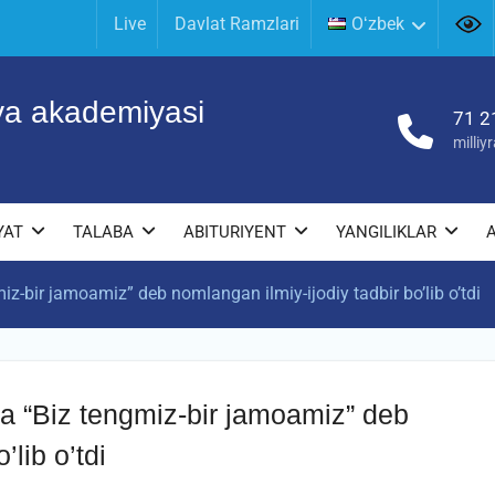
Live
Davlat Ramzlari
Oʻzbek
iya akademiyasi
71 2
milli
YAT
TALABA
ABITURIYENT
YANGILIKLAR
iz-bir jamoamiz” deb nomlangan ilmiy-ijodiy tadbir bo’lib o’tdi
ida “Biz tengmiz-bir jamoamiz” deb
’lib o’tdi