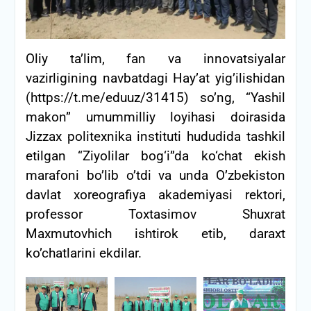
Oliy ta’lim, fan va innovatsiyalar
vazirligining navbatdagi Hay’at yig’ilishidan
(https://t.me/eduuz/31415) so’ng, “Yashil
makon” umummilliy loyihasi doirasida
Jizzax politexnika instituti hududida tashkil
etilgan “Ziyolilar bog‘i”da ko‘chat ekish
marafoni bo’lib o’tdi va unda O’zbekiston
davlat xoreografiya akademiyasi rektori,
professor Toxtasimov Shuxrat
Maxmutovhich ishtirok etib, daraxt
ko’chatlarini ekdilar.