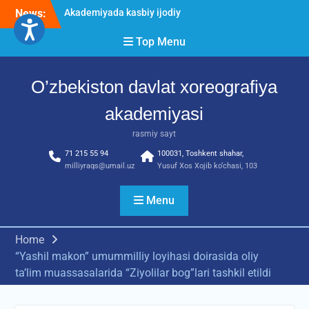
Skip
News:
O’ZBEKISTON DAVLAT
to
XOREOGRAFIYA
content
Top Menu
AKADEMIYASIDA
о‘tkazilgan kasbiy (ijodiy)
imtihonlarning natijalari
O’zbekiston davlat xoreografiya
Diqqat e’lon!
akademiyasi
rasmiy sayt
71 215 55 94
100031, Toshkent shahar,
milliyraqs@umail.uz
Yusuf Xos Xojib ko‘chasi, 103
Menu
Home
“Yashil makon” umummilliy loyihasi doirasida oliy
ta’lim muassasalarida “Ziyolilar bog”lari tashkil etildi