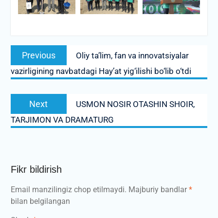
Post
Previous
Previous
Oliy ta’lim, fan va innovatsiyalar
menyusi
post:
vazirligining navbatdagi Hay’at yig‘ilishi bo‘lib o‘tdi
Next
Next
USMON NOSIR OTASHIN SHOIR,
post:
TARJIMON VA DRAMATURG
Fikr bildirish
Email manzilingiz chop etilmaydi.
Majburiy bandlar
*
bilan belgilangan