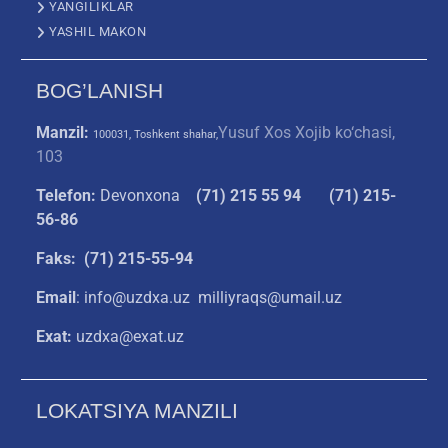
YANGILIKLAR
YASHIL MAKON
BOG’LANISH
Manzil:
Yusuf Xos Xojib ko‘chasi,
100031, Toshkent shahar,
103
Telefon:
Devonxona
(
71) 215 55 94
(71) 215-
56-86
Faks: (71) 215-55-94
Email
: info@uzdxa.uz milliyraqs@umail.uz
Exat:
uzdxa@exat.uz
LOKATSIYA MANZILI