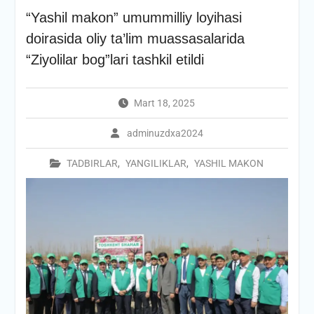
“Yashil makon” umummilliy loyihasi
doirasida oliy ta’lim muassasalarida
“Ziyolilar bog”lari tashkil etildi
Mart 18, 2025
adminuzdxa2024
TADBIRLAR
,
YANGILIKLAR
,
YASHIL MAKON