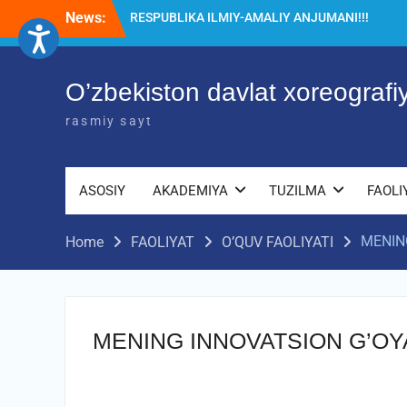
Skip
News:
Diqqat e’lon!
to
Akademiyada “Bitiruvchi – 2026” tadbiri
content
bo‘lib o‘tdi
O’zbekiston davlat xoreograf
rasmiy sayt
ASOSIY
AKADEMIYA
TUZILMA
FAOLI
MENIN
Home
FAOLIYAT
O’QUV FAOLIYATI
MENING INNOVATSION G’O