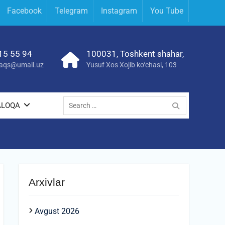
Facebook
Telegram
Instagram
You Tube
15 55 94
100031, Toshkent shahar,
yraqs@umail.uz
Yusuf Xos Xojib ko‘chasi, 103
Search
ALOQA
for:
Arxivlar
Avgust 2026