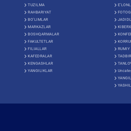
TUZILMA
E’LON
RAHBARIYAT
FOTOG
BO’LIMLAR
JADID
MARKAZLAR
KIBERX
BOSHQARMALAR
KONFE
FAKULTETLAR
KORRU
FILIALLAR
RUMIY
KAFEDRALAR
TADBI
KENGASHLAR
TANLO
YANGILIKLAR
Uncate
YANGI
YASHI