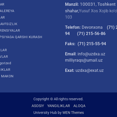
100031, Toshkent
Manzil:
LAR
shahar,
Yusuf Xos Xojib ko‘c
ALEREYA
103
LAR
AVFSIZLIK
Telefon:
Devonxona
(
71) 
RENSIYALAR
94
(71) 215-56-86
PSIYAGA QARSHI KURASH
Faks: (71) 215-55-94
RLAR
Email
: info@uzdxa.uz
VLAR
milliyraqs@umail.uz
gorized
LIKLAR
Exat:
uzdxa@exat.uz
L MAKON
Copyright © All rights reserved.
ASOSIY
YANGILIKLAR
ALOQA
University Hub by
WEN Themes