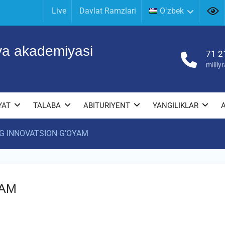
Live
Davlat Ramzlari
Oʻzbek
iya akademiyasi
71 2
milli
YAT
TALABA
ABITURIYENT
YANGILIKLAR
G INNOVATSION G’OYAM
YAM