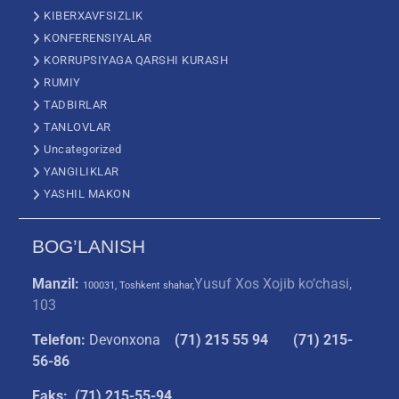
KIBERXAVFSIZLIK
KONFERENSIYALAR
KORRUPSIYAGA QARSHI KURASH
RUMIY
TADBIRLAR
TANLOVLAR
Uncategorized
YANGILIKLAR
YASHIL MAKON
BOG’LANISH
Manzil:
Yusuf Xos Xojib ko‘chasi,
100031, Toshkent shahar,
103
Telefon:
Devonxona
(
71) 215 55 94
(71) 215-
56-86
Faks: (71) 215-55-94