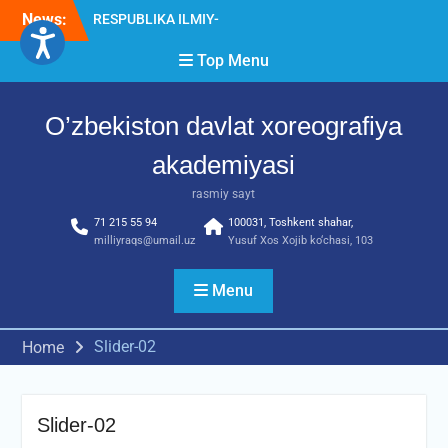
Skip
News:
RESPUBLIKA ILMIY-
to
AMALIY ANJUMANI!!!
content
Top Menu
Diqqat e’lon!
Akademiyada “Bitiruvchi –
2026” tadbiri bo‘lib o‘tdi
O’zbekiston davlat xoreografiya
akademiyasi
rasmiy sayt
71 215 55 94
100031, Toshkent shahar,
milliyraqs@umail.uz
Yusuf Xos Xojib ko‘chasi, 103
Menu
Slider-02
Home
Slider-02