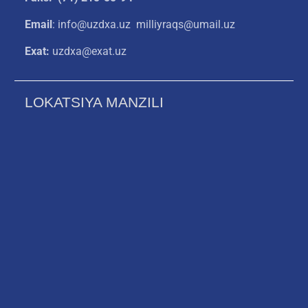
Email
: info@uzdxa.uz milliyraqs@umail.uz
Exat:
uzdxa@exat.uz
LOKATSIYA MANZILI