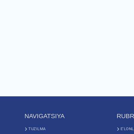
NAVIGATSIYA
RUBR
TUZILMA
E’LON