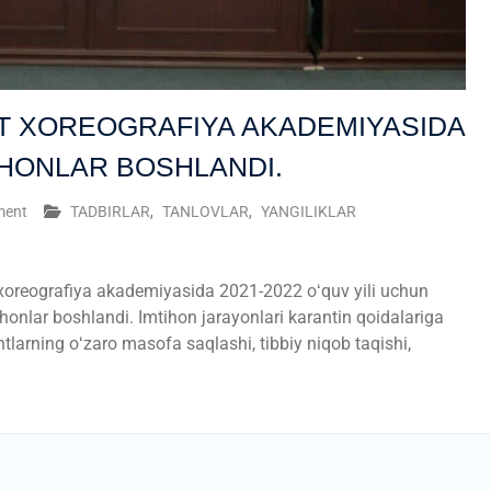
T XOREOGRAFIYA AKADEMIYASIDA
TIHONLAR BOSHLANDI.
ment
TADBIRLAR
,
TANLOVLAR
,
YANGILIKLAR
t xoreografiya akademiyasida 2021-2022 oʻquv yili uchun
ihonlar boshlandi. Imtihon jarayonlari karantin qoidalariga
yentlarning oʻzaro masofa saqlashi, tibbiy niqob taqishi,