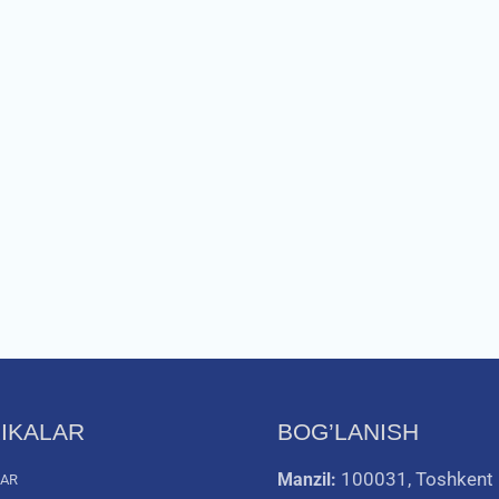
IKALAR
BOG’LANISH
100031, Toshkent
Manzil:
LAR