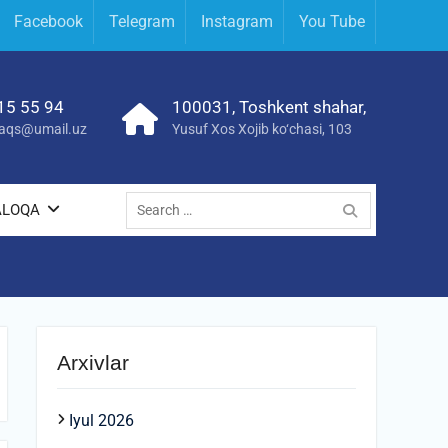
Facebook
Telegram
Instagram
You Tube
15 55 94
100031, Toshkent shahar,
yraqs@umail.uz
Yusuf Xos Xojib ko‘chasi, 103
Search
ALOQA
for:
Arxivlar
Iyul 2026