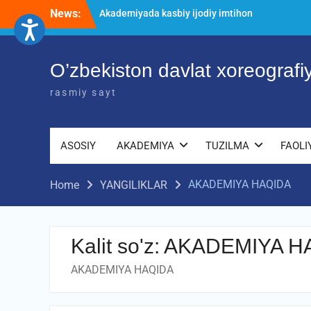
Skip
News:
O’ZBEKISTON DAVLAT XOREOGRAFIYA
to
AKADEMIYASIDA о‘tkazilgan kasbiy
content
(ijodiy) imtihonlarning natijalari
Diqqat e’lon!
O’zbekiston davlat xoreograf
Akademiyada kasbiy ijodiy imtihon
jarayonlari
rasmiy sayt
ASOSIY
AKADEMIYA
TUZILMA
FAOLI
AKADEMIYA HAQIDA
Home
YANGILIKLAR
Kalit so'z:
AKADEMIYA H
AKADEMIYA HAQIDA