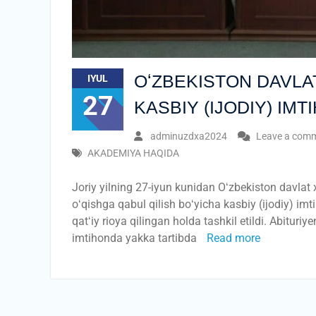
OʻZBEKISTON DAVLA
IYUL
27
KASBIY (IJODIY) IM
adminuzdxa2024
Leave a com
AKADEMIYA HAQIDA
Joriy yilning 27-iyun kunidan Oʻzbekiston davla
oʻqishga qabul qilish boʻyicha kasbiy (ijodiy) imt
qatʻiy rioya qilingan holda tashkil etildi. Abituri
imtihonda yakka tartibda
Read more