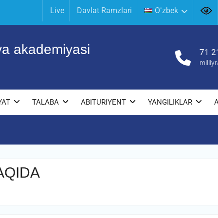
Live
Davlat Ramzlari
Oʻzbek
iya akademiyasi
71 2
milli
YAT
TALABA
ABITURIYENT
YANGILIKLAR
AQIDA