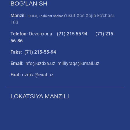
BOG’LANISH
Manzil:
Yusuf Xos Xojib ko‘chasi,
100031, Toshkent shahar,
103
Telefon:
Devonxona
(
71) 215 55 94
(71) 215-
56-86
Faks: (71) 215-55-94
Email
: info@uzdxa.uz milliyraqs@umail.uz
Exat:
uzdxa@exat.uz
LOKATSIYA MANZILI