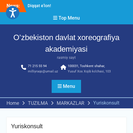
Skip
Diqqat e’lon!
News:
Akademiyada kasbiy ijodiy
to
imtihon jarayonlari
content
Top Menu
RESPUBLIKA ILMIY-
AMALIY ANJUMANI!!!
O’zbekiston davlat xoreografiya
akademiyasi
rasmiy sayt
71 215 55 94
100031, Toshkent shahar,
milliyraqs@umail.uz
Yusuf Xos Xojib ko‘chasi, 103
Menu
Yuriskonsult
Home
TUZILMA
MARKAZLAR
Yuriskonsult