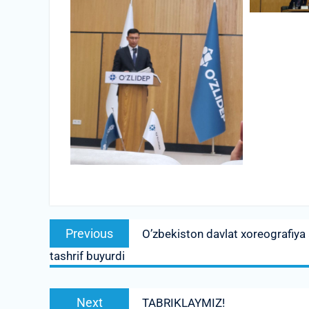
Post
Previous
Previous
O’zbekiston davlat xoreografi
menyusi
post:
tashrif buyurdi
Next
Next
TABRIKLAYMIZ!