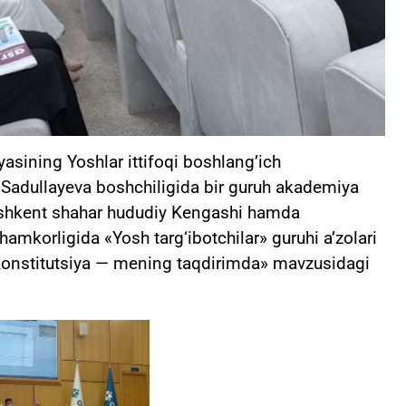
asining Yoshlar ittifoqi boshlang’ich
 Sadullayeva boshchiligida bir guruh akademiya
 Toshkent shahar hududiy Kengashi hamda
hamkorligida «Yosh targ‘ibotchilar» guruhi a’zolari
Konstitutsiya — mening taqdirimda» mavzusidagi