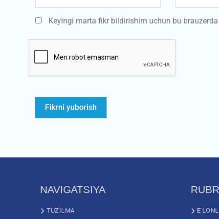
Keyingi marta fikr bildirishim uchun bu brauzerd
NAVIGATSIYA
RUBR
TUZILMA
E’LON