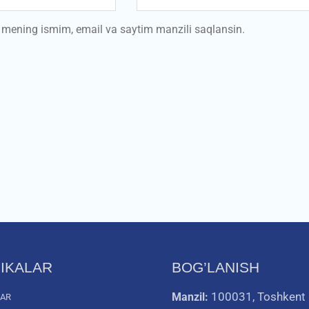
a mening ismim, email va saytim manzili saqlansin.
IKALAR
BOG’LANISH
100031, Toshkent
Manzil:
LAR