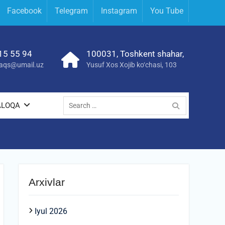
Facebook
Telegram
Instagram
You Tube
15 55 94
100031, Toshkent shahar,
yraqs@umail.uz
Yusuf Xos Xojib ko‘chasi, 103
Search
ALOQA
for:
Arxivlar
Iyul 2026