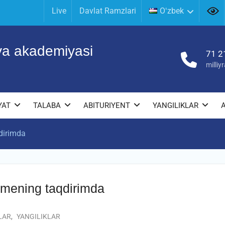
Live
Davlat Ramzlari
Oʻzbek
iya akademiyasi
71 2
milli
YAT
TALABA
ABITURIYENT
YANGILIKLAR
dirimda
 mening taqdirimda
LAR
,
YANGILIKLAR