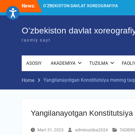
Skip
News:
Diqqat e’lon!
to
Akademiyada kasbiy ijodiy imtihon
content
jarayonlari
O’zbekiston davlat xoreograf
rasmiy sayt
ASOSIY
AKADEMIYA
TUZILMA
FAOLI
Yangilanayotgan Konstitutsiya mening taq
Home
Yangilanayotgan Konstitutsiya
Mart 31, 2023
adminuzdxa2024
TADBIR