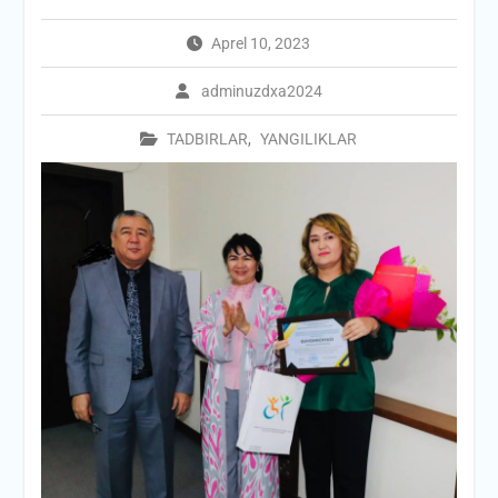
Aprel 10, 2023
adminuzdxa2024
TADBIRLAR
,
YANGILIKLAR