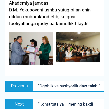
Akademiya jamoasi
D.M. Yokubovani ushbu yutuq bilan chin
dildan muborakbod etib, kelgusi
faoliyatlariga ijodiy barkamollik tilaydi!
Post
Previous
Previous
“Ogohlik va hushyorlik davr talabi”
menyusi
post:
Next
Next
“Konstitutsiya – mening baxtli
post: