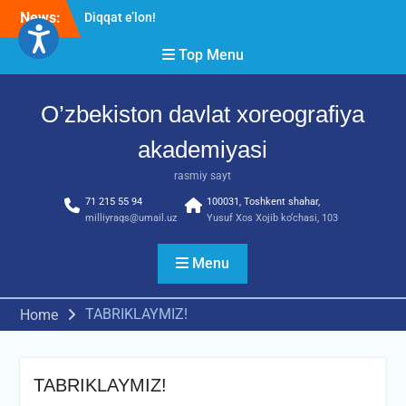
Skip
News:
Diqqat e’lon!
to
Akademiyada “Bitiruvchi –
content
Top Menu
2026” tadbiri bo‘lib o‘tdi
RESPUBLIKA ILMIY-
AMALIY ANJUMANI!!!
O’zbekiston davlat xoreografiya
akademiyasi
rasmiy sayt
71 215 55 94
100031, Toshkent shahar,
milliyraqs@umail.uz
Yusuf Xos Xojib ko‘chasi, 103
Menu
TABRIKLAYMIZ!
Home
TABRIKLAYMIZ!