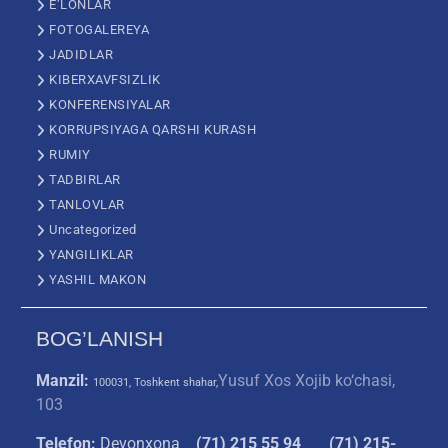
E’LONLAR
FOTOGALEREYA
JADIDLAR
KIBERXAVFSIZLIK
KONFERENSIYALAR
KORRUPSIYAGA QARSHI KURASH
RUMIY
TADBIRLAR
TANLOVLAR
Uncategorized
YANGILIKLAR
YASHIL MAKON
BOG’LANISH
Manzil:
Yusuf Xos Xojib ko‘chasi,
100031, Toshkent shahar,
103
Telefon:
Devonxona
(
71) 215 55 94
(71) 215-