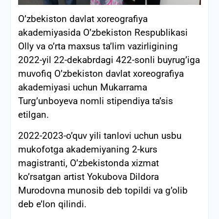
O’zbekiston davlat xoreografiya
akademiyasida O’zbekiston Respublikasi
Olly va o’rta maxsus ta’lim vazirligining
2022-yil 22-dekabrdagi 422-sonli buyrug’iga
muvofiq O’zbekiston davlat xoreografiya
akademiyasi uchun Mukarrama
Turg’unboyeva nomli stipendiya ta’sis
etilgan.
2022-2023-o’quv yili tanlovi uchun usbu
mukofotga akademiyaning 2-kurs
magistranti, O’zbekistonda xizmat
ko’rsatgan artist Yokubova Dildora
Murodovna munosib deb topildi va g’olib
deb e’lon qilindi.