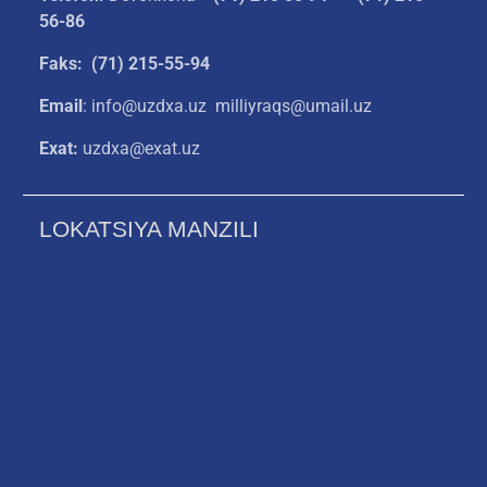
56-86
Faks: (71) 215-55-94
Email
: info@uzdxa.uz milliyraqs@umail.uz
Exat:
uzdxa@exat.uz
LOKATSIYA MANZILI