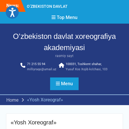
Skip
News:
O’ZBEKISTON DAVLAT
to
XOREOGRAFIYA
content
Top Menu
AKADEMIYASIDA
о‘tkazilgan kasbiy (ijodiy)
imtihonlarning natijalari
O’zbekiston davlat xoreografiya
Diqqat e’lon!
Akademiyada kasbiy ijodiy
akademiyasi
imtihon jarayonlari
rasmiy sayt
71 215 55 94
100031, Toshkent shahar,
milliyraqs@umail.uz
Yusuf Xos Xojib ko‘chasi, 103
Menu
«Yosh Xoreograf»
Home
«Yosh Xoreograf»