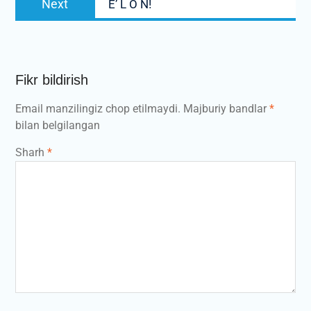
Next
E’ L O N!
post:
Fikr bildirish
Email manzilingiz chop etilmaydi.
Majburiy bandlar
*
bilan belgilangan
Sharh
*