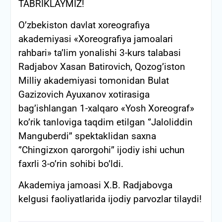
TABRIKLAYMIZ!
O’zbekiston davlat xoreografiya
akademiyasi «Xoreografiya jamoalari
rahbari» ta’lim yonalishi 3-kurs talabasi
Radjabov Xasan Batirovich, Qozog’iston
Milliy akademiyasi tomonidan Bulat
Gazizovich Ayuxanov xotirasiga
bag’ishlangan 1-xalqaro «Yosh Xoreograf»
ko’rik tanloviga taqdim etilgan ‘’Jaloliddin
Manguberdi’’ spektaklidan saxna
‘’Chingizxon qarorgohi’’ ijodiy ishi uchun
faxrli 3-o’rin sohibi bo’ldi.
Akademiya jamoasi X.B. Radjabovga
kelgusi faoliyatlarida ijodiy parvozlar tilaydi!