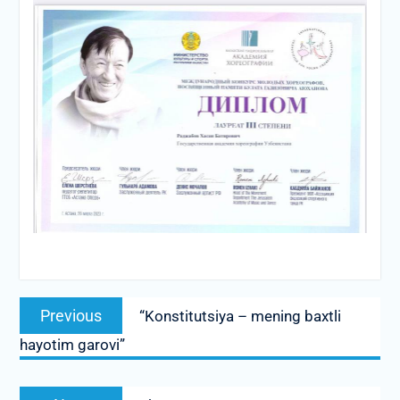
Post
Previous
Previous
“Konstitutsiya – mening baxtli
menyusi
post:
hayotim garovi”
Next