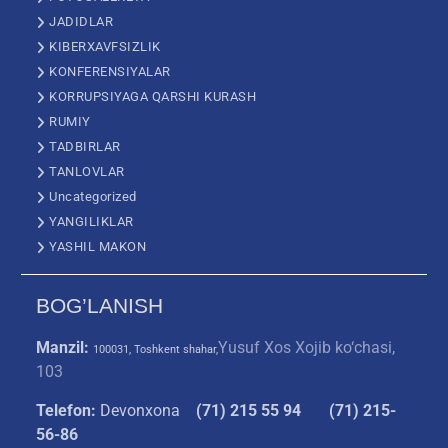
JADIDLAR
KIBERXAVFSIZLIK
KONFERENSIYALAR
KORRUPSIYAGA QARSHI KURASH
RUMIY
TADBIRLAR
TANLOVLAR
Uncategorized
YANGILIKLAR
YASHIL MAKON
BOG’LANISH
Manzil:
Yusuf Xos Xojib ko‘chasi,
100031, Toshkent shahar,
103
Telefon:
Devonxona
(
71) 215 55 94
(71) 215-
56-86