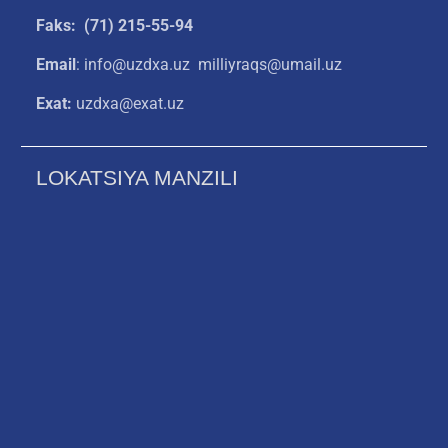
Faks: (71) 215-55-94
Email
: info@uzdxa.uz milliyraqs@umail.uz
Exat:
uzdxa@exat.uz
LOKATSIYA MANZILI