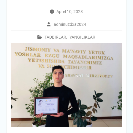
Aprel 10, 2023
adminuzdxa2024
TADBIRLAR
,
YANGILIKLAR