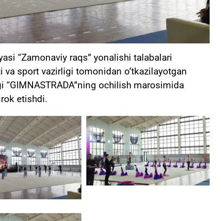
asi “Zamonaviy raqs” yonalishi talabalari
 va sport vazirligi tomonidan o’tkazilayotgan
agi “GIMNASTRADA”ning ochilish marosimida
rok etishdi.