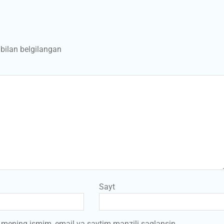
bilan belgilangan
Sayt
a mening ismim, email va saytim manzili saqlansin.