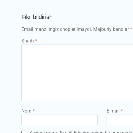
Fikr bildirish
Email manzilingiz chop etilmaydi.
Majburiy bandlar
*
Sharh
*
Nom
*
E-mail
*
Keyingi marta fikr bildirishim uchun bu brauzerd