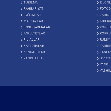
TUZILMA
E’LON
RAHBARIYAT
FOTOG
BO’LIMLAR
JADID
MARKAZLAR
KIBERX
BOSHQARMALAR
KONFE
FAKULTETLAR
KORRU
FILIALLAR
RUMIY
KAFEDRALAR
TADBI
KENGASHLAR
TANLO
YANGILIKLAR
Uncate
YANGI
YASHI