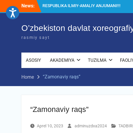
Skip
News:
RESPUBLIKA ILMIY-AMALIY ANJUMANI!!!
to
Diqqat e’lon!
content
Akademiyada “Bitiruvchi – 2026” tadbiri
bo‘lib o‘tdi
O’zbekiston davlat xoreograf
rasmiy sayt
ASOSIY
AKADEMIYA
TUZILMA
FAOLI
“Zamonaviy raqs”
Home
“Zamonaviy raqs”
Aprel 10, 2023
adminuzdxa2024
TADBIR