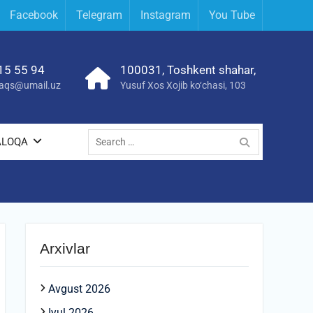
Facebook
Telegram
Instagram
You Tube
15 55 94
100031, Toshkent shahar,
yraqs@umail.uz
Yusuf Xos Xojib ko‘chasi, 103
Search
ALOQA
for:
Arxivlar
Avgust 2026
Iyul 2026