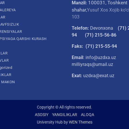
100031, Toshkent
Manzil:
LAR
shahar,
Yusuf Xos Xojib ko‘c
ALEREYA
103
LAR
AVFSIZLIK
Telefon:
Devonxona
(
71) 
RENSIYALAR
94
(71) 215-56-86
PSIYAGA QARSHI KURASH
Faks: (71) 215-55-94
RLAR
Email
: info@uzdxa.uz
VLAR
milliyraqs@umail.uz
gorized
LIKLAR
Exat:
uzdxa@exat.uz
L MAKON
Copyright © All rights reserved.
ASOSIY
YANGILIKLAR
ALOQA
University Hub by
WEN Themes