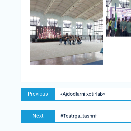
Post
Previous
Previous
«Ajdodlarni xotirlab»
menyusi
post:
Next
Next
#Teatrga_tashrif
post: