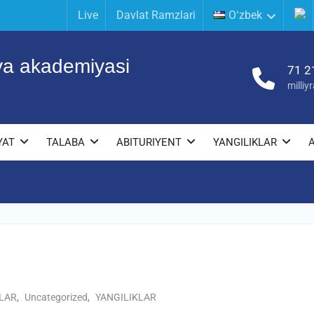
Live
Davlat Ramzlari
Oʻzbek
iya akademiyasi
71 2
milli
YAT
TALABA
ABITURIYENT
YANGILIKLAR
LAR
,
Uncategorized
,
YANGILIKLAR