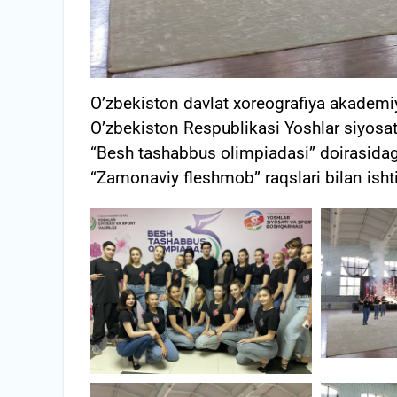
O’zbekiston davlat xoreografiya akademiy
O’zbekiston Respublikasi Yoshlar siyosati
“Besh tashabbus olimpiadasi” doirasid
“Zamonaviy fleshmob” raqslari bilan ishti