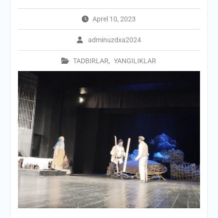
Aprel 10, 2023
adminuzdxa2024
TADBIRLAR
,
YANGILIKLAR