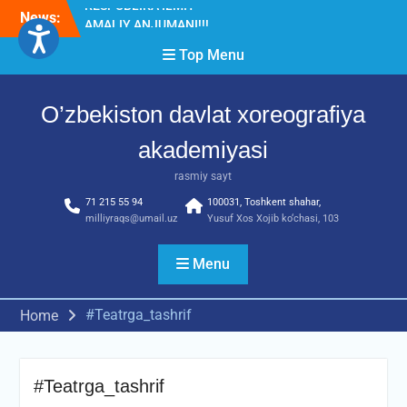
Skip
News:
Diqqat e’lon!
to
Akademiyada “Bitiruvchi –
content
Top Menu
2026” tadbiri bo‘lib o‘tdi
RESPUBLIKA ILMIY-
AMALIY ANJUMANI!!!
O’zbekiston davlat xoreografiya
akademiyasi
rasmiy sayt
71 215 55 94
100031, Toshkent shahar,
milliyraqs@umail.uz
Yusuf Xos Xojib ko‘chasi, 103
Menu
#Teatrga_tashrif
Home
#Teatrga_tashrif