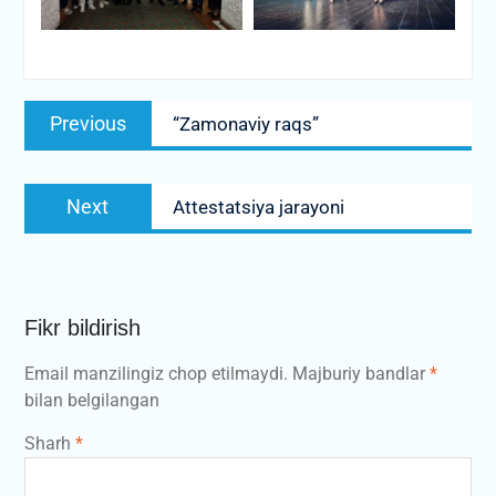
Post
Previous
Previous
“Zamonaviy raqs”
menyusi
post:
Next
Next
Attestatsiya jarayoni
post:
Fikr bildirish
Email manzilingiz chop etilmaydi.
Majburiy bandlar
*
bilan belgilangan
Sharh
*