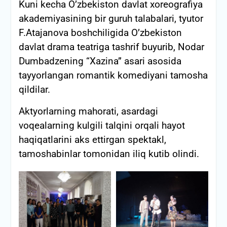
Kuni kecha O’zbekiston davlat xoreografiya
akademiyasining bir guruh talabalari, tyutor
F.Atajanova boshchiligida O’zbekiston
davlat drama teatriga tashrif buyurib, Nodar
Dumbadzening “Xazina” asari asosida
tayyorlangan romantik komediyani tamosha
qildilar.
Aktyorlarning mahorati, asardagi
voqealarning kulgili talqini orqali hayot
haqiqatlarini aks ettirgan spektakl,
tamoshabinlar tomonidan iliq kutib olindi.