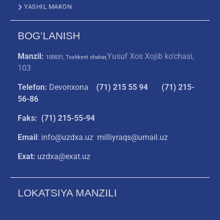
YASHIL MAKON
BOG’LANISH
Manzil:
Yusuf Xos Xojib ko‘chasi,
100031, Toshkent shahar,
103
Telefon:
Devonxona
(
71) 215 55 94
(71) 215-
56-86
Faks: (71) 215-55-94
Email
: info@uzdxa.uz milliyraqs@umail.uz
Exat:
uzdxa@exat.uz
LOKATSIYA MANZILI