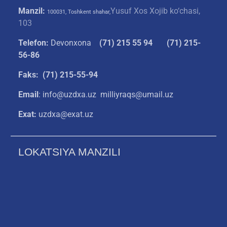
Manzil:
Yusuf Xos Xojib ko‘chasi,
100031, Toshkent shahar,
103
Telefon:
Devonxona
(
71) 215 55 94
(71) 215-
56-86
Faks: (71) 215-55-94
Email
: info@uzdxa.uz milliyraqs@umail.uz
Exat:
uzdxa@exat.uz
LOKATSIYA MANZILI