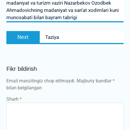
madaniyat va turizm vaziri Nazarbekov Ozodbek
Ahmadovichning madaniyat va sanʼat xodimlari kuni
munosabati bilan bayram tabrigi
Next
Next
Taziya
post:
Fikr bildirish
Email manzilingiz chop etilmaydi.
Majburiy bandlar
*
bilan belgilangan
Sharh
*