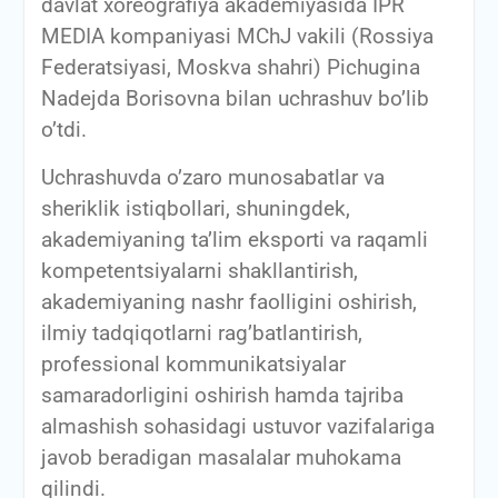
davlat xoreografiya akademiyasida IPR
MEDIA kompaniyasi MChJ vakili (Rossiya
Federatsiyasi, Moskva shahri) Pichugina
Nadejda Borisovna bilan uchrashuv bo’lib
o’tdi.
Uchrashuvda o’zaro munosabatlar va
sheriklik istiqbollari, shuningdek,
akademiyaning ta’lim eksporti va raqamli
kompetentsiyalarni shakllantirish,
akademiyaning nashr faolligini oshirish,
ilmiy tadqiqotlarni rag’batlantirish,
professional kommunikatsiyalar
samaradorligini oshirish hamda tajriba
almashish sohasidagi ustuvor vazifalariga
javob beradigan masalalar muhokama
qilindi.