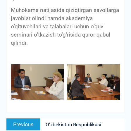
Muhokama natijasida qiziqtirgan savollarga
javoblar olindi hamda akademiya
o’qituvchilari va talabalari uchun o’quv
seminari o’tkazish to’g’risida qaror qabul
qilindi.
Post
Previous
Previous
Oʻzbekiston Respublikasi
menyusi
post: