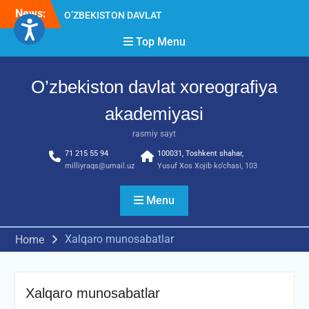
Skip
News:
O’ZBEKISTON DAVLAT
to
XOREOGRAFIYA
content
Top Menu
AKADEMIYASIDA
о‘tkazilgan kasbiy (ijodiy)
imtihonlarning natijalari
O’zbekiston davlat xoreografiya
Diqqat e’lon!
Akademiyada kasbiy ijodiy
akademiyasi
imtihon jarayonlari
rasmiy sayt
71 215 55 94
100031, Toshkent shahar,
milliyraqs@umail.uz
Yusuf Xos Xojib ko‘chasi, 103
Menu
Xalqaro munosabatlar
Home
Xalqaro munosabatlar