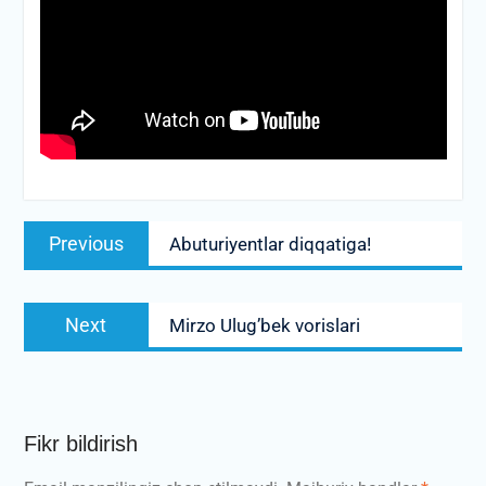
Post
Previous
Previous
Abuturiyentlar diqqatiga!
menyusi
post:
Next
Next
Mirzo Ulug’bek vorislari
post:
Fikr bildirish