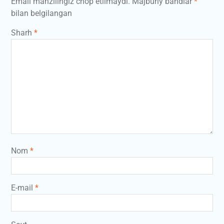
Email manzilingiz chop etilmaydi.
Majburiy bandlar
*
bilan belgilangan
Sharh
*
Nom
*
E-mail
*