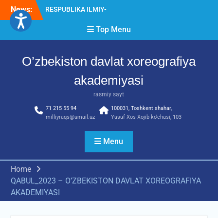
Skip
News:
RESPUBLIKA ILMIY-
to
AMALIY ANJUMANI!!!
content
Top Menu
Diqqat e’lon!
Akademiyada “Bitiruvchi –
2026” tadbiri bo‘lib o‘tdi
O’zbekiston davlat xoreografiya
akademiyasi
rasmiy sayt
71 215 55 94
100031, Toshkent shahar,
milliyraqs@umail.uz
Yusuf Xos Xojib ko‘chasi, 103
Menu
Home
QABUL_2023 – O’ZBEKISTON DAVLAT XOREOGRAFIYA
AKADEMIYASI