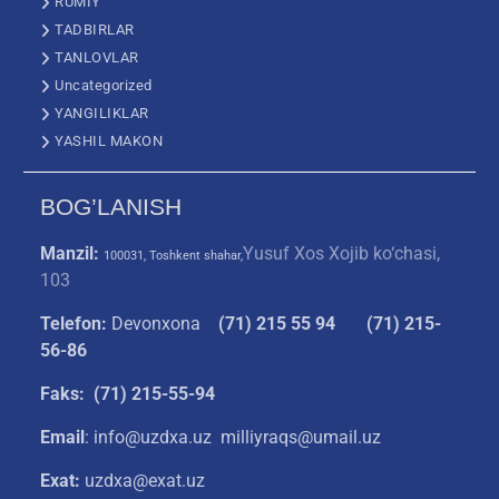
RUMIY
TADBIRLAR
TANLOVLAR
Uncategorized
YANGILIKLAR
YASHIL MAKON
BOG’LANISH
Manzil:
Yusuf Xos Xojib ko‘chasi,
100031, Toshkent shahar,
103
Telefon:
Devonxona
(
71) 215 55 94
(71) 215-
56-86
Faks: (71) 215-55-94
Email
: info@uzdxa.uz milliyraqs@umail.uz
Exat:
uzdxa@exat.uz