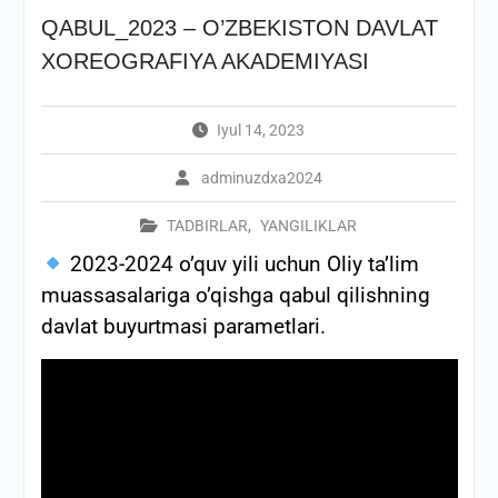
QABUL_2023 – O’ZBEKISTON DAVLAT
XOREOGRAFIYA AKADEMIYASI
Iyul 14, 2023
adminuzdxa2024
TADBIRLAR
,
YANGILIKLAR
2023-2024 o’quv yili uchun Oliy ta’lim
muassasalariga o’qishga qabul qilishning
davlat buyurtmasi parametlari.