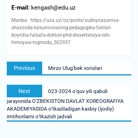
E-mail:
kengash@edu.uz
Manba: https://uza.uz/oz/posts/xudoynazarova-
shaxzoda-tursunovnaning-pedagogika-fanlari-
boyicha-falsafa-doktori-phd-dissertatsiya-ishi-
himoyasi-togrisida_502937
Post
Previous
Previous
Mirzo Ulug’bek vorislari
menyusi
post:
Next
Next
023-2024 о‘quv yili qabuli
post:
jarayonida O’ZBEKISTON DAVLAT XOREOGRAFIYA
AKADEMIYASIDA о‘tkaziladigan kasbiy (ijodiy)
imtihonlarni о‘tkazish jadvali