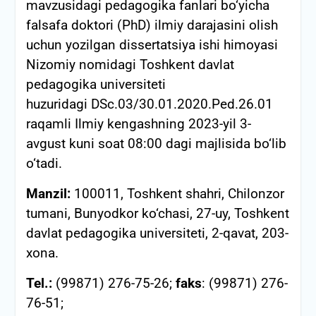
mavzusidagi pedagogika fanlari bo‘yicha
falsafa doktori (PhD) ilmiy darajasini olish
uchun yozilgan dissertatsiya ishi himoyasi
Nizomiy nomidagi Toshkent davlat
pedagogika universiteti
huzuridagi DSc.03/30.01.2020.Ped.26.01
raqamli Ilmiy kengashning 2023-yil 3-
avgust kuni soat 08:00 dagi majlisida bo‘lib
o‘tadi.
Manzil:
100011, Toshkent shahri, Chilonzor
tumani, Bunyodkor ko‘chasi, 27-uy, Toshkent
davlat pedagogika universiteti, 2-qavat, 203-
xona.
Tel.:
(99871) 276-75-26;
faks
: (99871) 276-
76-51;