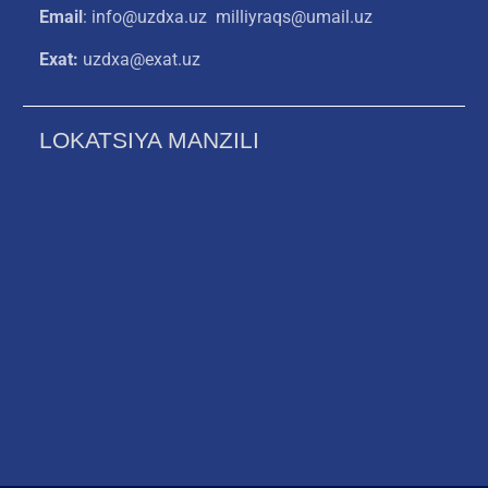
Email
: info@uzdxa.uz milliyraqs@umail.uz
Exat:
uzdxa@exat.uz
LOKATSIYA MANZILI