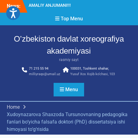
Skip
News:
Diqqat e’lon!
to
Akademiyada “Bitiruvchi –
content
Top Menu
2026” tadbiri bo‘lib o‘tdi
RESPUBLIKA ILMIY-
AMALIY ANJUMANI!!!
O’zbekiston davlat xoreografiya
akademiyasi
rasmiy sayt
71 215 55 94
100031, Toshkent shahar,
milliyraqs@umail.uz
Yusuf Xos Xojib ko‘chasi, 103
Menu
Home
Xudoynazarova Shaxzoda Tursunovnaning pedagogika
fanlari bo‘yicha falsafa doktori (PhD) dissertatsiya ishi
himoyasi to‘g‘risida