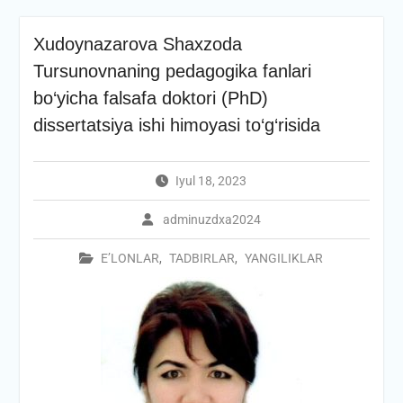
Xudoynazarova Shaxzoda
Tursunovnaning pedagogika fanlari
bo‘yicha falsafa doktori (PhD)
dissertatsiya ishi himoyasi to‘g‘risida
Iyul 18, 2023
adminuzdxa2024
E’LONLAR
,
TADBIRLAR
,
YANGILIKLAR