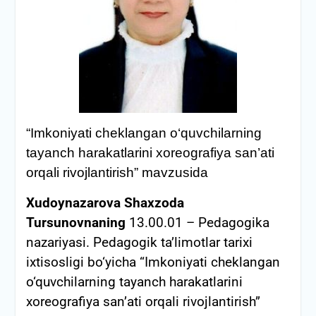
“Imkoniyati cheklangan o‘quvchilarning
tayanch harakatlarini xoreografiya san’ati
orqali rivojlantirish” mavzusida
Xudoynazarova Shaxzoda
Tursunovnaning
13.00.01 – Pedagogika
nazariyasi. Pedagogik ta’limotlar tarixi
ixtisosligi bo‘yicha “Imkoniyati cheklangan
o‘quvchilarning tayanch harakatlarini
xoreografiya san’ati orqali rivojlantirish”