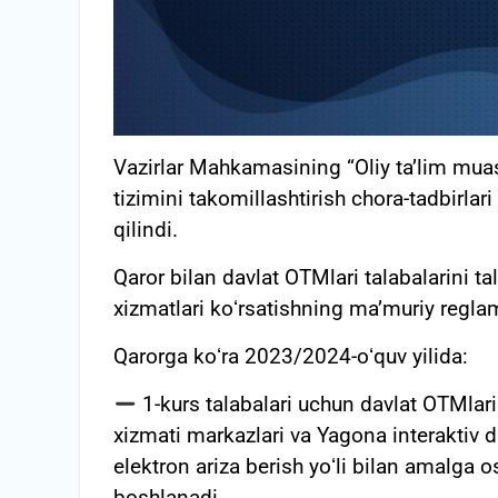
Vazirlar Mahkamasining “Oliy taʼlim muass
tizimini takomillashtirish chora-tadbirlar
qilindi.
Qaror bilan davlat OTMlari talabalarini tal
xizmatlari koʻrsatishning maʼmuriy regla
Qarorga koʻra 2023/2024-oʻquv yilida:
1-kurs talabalari uchun davlat OTMlarin
xizmati markazlari va Yagona interaktiv da
elektron ariza berish yoʻli bilan amalga o