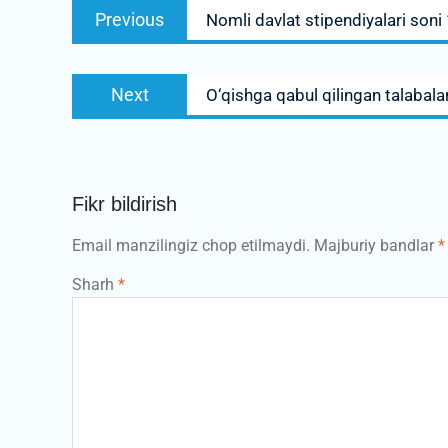
Previous
Previous
Nomli davlat stipendiyalari soni 
menyusi
post:
Next
Next
O‘qishga qabul qilingan talabala
post:
Fikr bildirish
Email manzilingiz chop etilmaydi.
Majburiy bandlar
*
Sharh
*