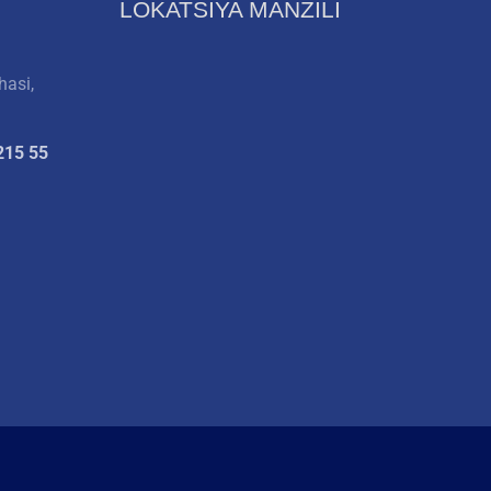
LOKATSIYA MANZILI
hasi,
215 55