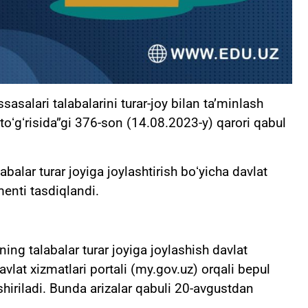
asalari talabalarini turar-joy bilan taʼminlash
i toʻgʻrisida”gi 376-son (14.08.2023-y) qarori qabul
abalar turar joyiga joylashtirish boʻyicha davlat
menti tasdiqlandi.
ing talabalar turar joyiga joylashish davlat
vlat xizmatlari portali (my.gov.uz) orqali bepul
shiriladi. Bunda arizalar qabuli 20-avgustdan