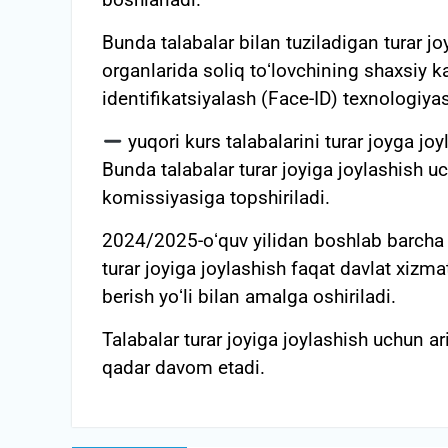
boshlanadi.
Bunda talabalar bilan tuziladigan turar jo
organlarida soliq toʻlovchining shaxsiy k
identifikatsiyalash (Face-ID) texnologiyas
yuqori kurs talabalarini turar joyga joy
Bunda talabalar turar joyiga joylashish u
komissiyasiga topshiriladi.
2024/2025-oʻquv yilidan boshlab barcha k
turar joyiga joylashish faqat davlat xizma
berish yoʻli bilan amalga oshiriladi.
Talabalar turar joyiga joylashish uchun a
qadar davom etadi.
Post