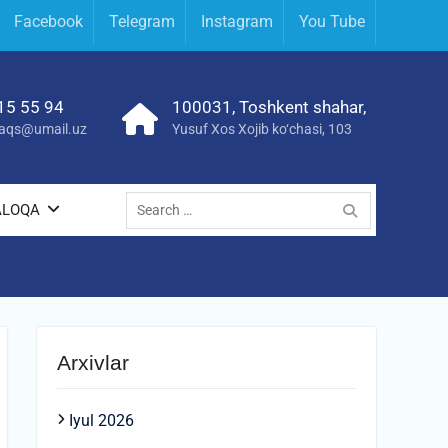
Facebook
Telegram
Instagram
You Tube
15 55 94
100031, Toshkent shahar,
yraqs@umail.uz
Yusuf Xos Xojib ko‘chasi, 103
Search
ALOQA
for:
Arxivlar
Iyul 2026