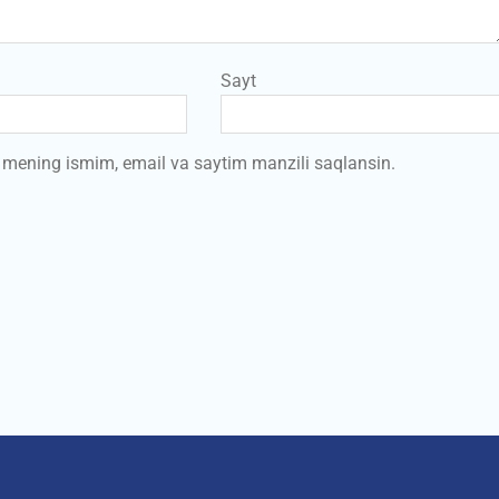
Sayt
a mening ismim, email va saytim manzili saqlansin.