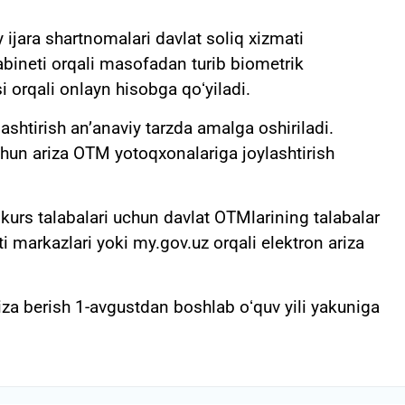
y ijara shartnomalari davlat soliq xizmati
abineti orqali masofadan turib biometrik
i orqali onlayn hisobga qoʻyiladi.
lashtirish anʼanaviy tarzda amalga oshiriladi.
chun ariza OTM yotoqxonalariga joylashtirish
urs talabalari uchun davlat OTMlarining talabalar
ti markazlari yoki my.gov.uz orqali elektron ariza
riza berish 1-avgustdan boshlab oʻquv yili yakuniga