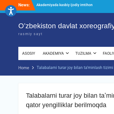
Skip
News:
jarayonlari
to
O’ZBEKISTON DAVLAT XOREOGRAFIYA
content
AKADEMIYASIDA о‘tkazilgan kasbiy
(ijodiy) imtihonlarning natijalari
O’zbekiston davlat xoreograf
Diqqat e’lon!
rasmiy sayt
ASOSIY
AKADEMIYA
TUZILMA
FAOLI
Talabalarni turar joy bilan taʼminlash tizimi
Home
Talabalarni turar joy bilan taʼmi
qator yengilliklar berilmoqda