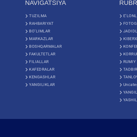
NAVIGATSIYA
RUBR
TUZILMA
E’LON
RAHBARIYAT
FOTOG
BO’LIMLAR
JADID
MARKAZLAR
KIBERX
BOSHQARMALAR
KONFE
FAKULTETLAR
KORRU
FILIALLAR
RUMIY
KAFEDRALAR
TADBI
KENGASHLAR
TANLO
YANGILIKLAR
Uncate
YANGI
YASHI