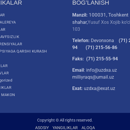
IKALAR
BOG’LANISH
100031, Toshkent
Manzil:
LAR
shahar,
Yusuf Xos Xojib ko‘c
ALEREYA
103
LAR
AVFSIZLIK
Telefon:
Devonxona
(
71) 
RENSIYALAR
94
(71) 215-56-86
PSIYAGA QARSHI KURASH
Faks: (71) 215-55-94
RLAR
Email
: info@uzdxa.uz
VLAR
milliyraqs@umail.uz
gorized
LIKLAR
Exat:
uzdxa@exat.uz
L MAKON
Copyright © All rights reserved.
ASOSIY
YANGILIKLAR
ALOQA