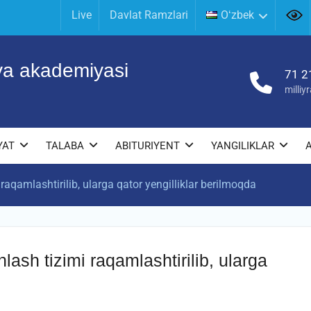
Live
Davlat Ramzlari
Oʻzbek
iya akademiyasi
71 2
milli
YAT
TALABA
ABITURIYENT
YANGILIKLAR
 raqamlashtirilib, ularga qator yengilliklar berilmoqda
nlash tizimi raqamlashtirilib, ularga