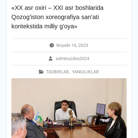
«XX asr oxiri – ХХI asr boshlarida
Qozog’iston xoreografiya san’ati
kontekstida milliy g’oya»
Noyabr 16, 2023
adminuzdxa2024
TADBIRLAR
,
YANGILIKLAR