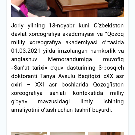
Joriy yilning 13-noyabr kuni O’zbekiston
davlat xoreografiya akademiyasi va “Qozoq
milliy xoreografiya akademiyasi o’rtasida
01.03.2021 yilda imzolangan hamkorlik va
anglashuv Memorandumiga muvofiq
«San’at tarixi» o’quv dasturining 3-bosqich
doktoranti Tanya Aysulu Baqitqizi «XX asr
oxiri – ХХI asr boshlarida Qozog’iston
xoreografiya san’ati kontekstida milliy
g’oya» mavzusidagi ilmiy ishining
amaliyotini o’tash uchun tashrif buyurdi.