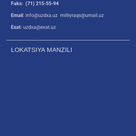
Faks: (71) 215-55-94
Email
: info@uzdxa.uz milliyraqs@umail.uz
Exat:
uzdxa@exat.uz
LOKATSIYA MANZILI