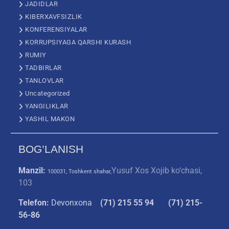
JADIDLAR
KIBERXAVFSIZLIK
KONFERENSIYALAR
KORRUPSIYAGA QARSHI KURASH
RUMIY
TADBIRLAR
TANLOVLAR
Uncategorized
YANGILIKLAR
YASHIL MAKON
BOG’LANISH
Manzil:
Yusuf Xos Xojib ko‘chasi,
100031, Toshkent shahar,
103
Telefon:
Devonxona
(
71) 215 55 94
(71) 215-
56-86