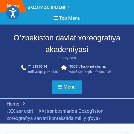
Skip
News:
Diqqat e’lon!
to
Akademiyada “Bitiruvchi –
content
Top Menu
2026” tadbiri bo‘lib o‘tdi
RESPUBLIKA ILMIY-
AMALIY ANJUMANI!!!
O’zbekiston davlat xoreografiya
akademiyasi
rasmiy sayt
71 215 55 94
100031, Toshkent shahar,
milliyraqs@umail.uz
Yusuf Xos Xojib ko‘chasi, 103
Menu
Home
«XX asr oxiri – ХХI asr boshlarida Qozog’iston
xoreografiya san’ati kontekstida milliy g’oya»