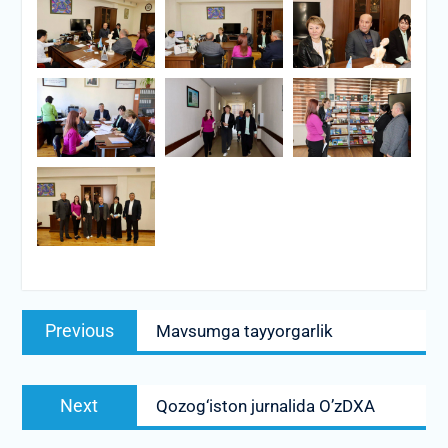
Post
Previous
Previous
Mavsumga tayyorgarlik
menyusi
post:
Next
Next
Qozog‘iston jurnalida O’zDXA
post: