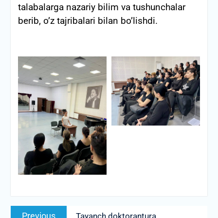
talabalarga nazariy bilim va tushunchalar
berib, o’z tajribalari bilan bo’lishdi.
Post
Previous
Previous
Tayanch doktorantura