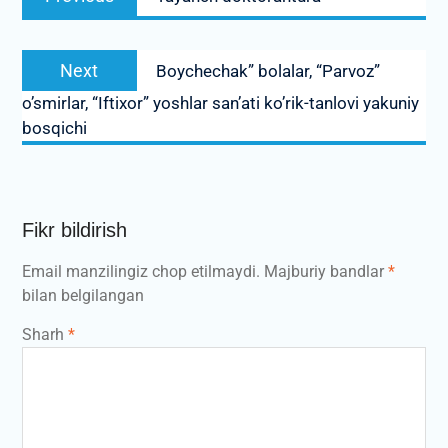
menyusi
post:
Next
Next
Boychechak” bolalar, “Parvoz”
post:
o’smirlar, “Iftixor” yoshlar san’ati ko’rik-tanlovi yakuniy
bosqichi
Fikr bildirish
Email manzilingiz chop etilmaydi.
Majburiy bandlar
*
bilan belgilangan
Sharh
*