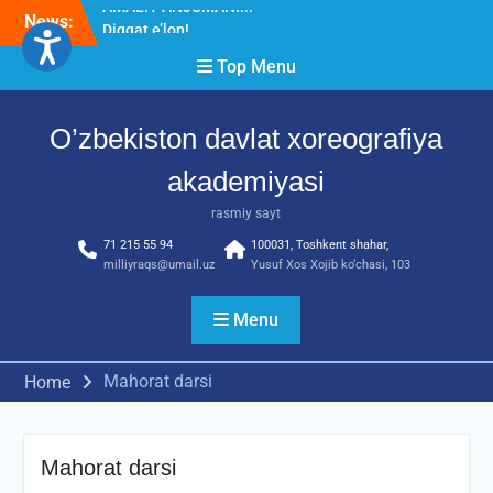
Skip
News:
Diqqat e’lon!
to
Akademiyada “Bitiruvchi –
content
Top Menu
2026” tadbiri bo‘lib o‘tdi
RESPUBLIKA ILMIY-
AMALIY ANJUMANI!!!
O’zbekiston davlat xoreografiya
akademiyasi
rasmiy sayt
71 215 55 94
100031, Toshkent shahar,
milliyraqs@umail.uz
Yusuf Xos Xojib ko‘chasi, 103
Menu
Mahorat darsi
Home
Mahorat darsi