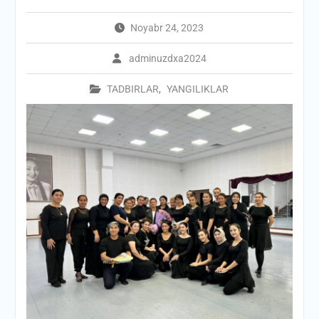
Noyabr 24, 2023
adminuzdxa2024
TADBIRLAR
,
YANGILIKLAR