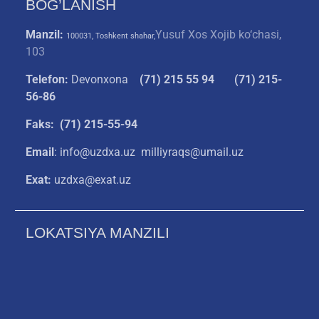
BOG’LANISH
Manzil:
Yusuf Xos Xojib ko‘chasi,
100031, Toshkent shahar,
103
Telefon:
Devonxona
(
71) 215 55 94
(71) 215-
56-86
Faks: (71) 215-55-94
Email
: info@uzdxa.uz milliyraqs@umail.uz
Exat:
uzdxa@exat.uz
LOKATSIYA MANZILI