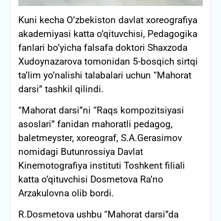
Kuni kecha O’zbekiston davlat xoreografiya
akademiyasi katta o’qituvchisi, Pedagogika
fanlari bo’yicha falsafa doktori Shaxzoda
Xudoynazarova tomonidan 5-bosqich sirtqi
ta’lim yo’nalishi talabalari uchun “Mahorat
darsi” tashkil qilindi.
“Mahorat darsi”ni “Raqs kompozitsiyasi
asoslari” fanidan mahoratli pedagog,
baletmeyster, xoreograf, S.A.Gerasimov
nomidagi Butunrossiya Davlat
Kinemotografiya instituti Toshkent filiali
katta o’qituvchisi Dosmetova Ra’no
Arzakulovna olib bordi.
R.Dosmetova ushbu “Mahorat darsi”da