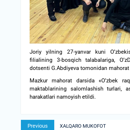
Joriy yilning 27-yanvar kuni O’zbek
filialining 3-bosqich talabalariga, O’
dotsenti G.Abdiyeva tomonidan mahorat da
Mazkur mahorat darsida «O’zbek raqs
maktablarining salomlashish turlari, as
harakatlari namoyish etildi.
Post
Previous
Previous
XALQARO MUKOFOT
menyusi
post: