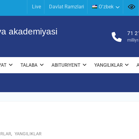
Live
Davlat Ramzlari
Oʻzbek
iya akademiyasi
71 2
milli
YAT
TALABA
ABITURIYENT
YANGILIKLAR
IRLAR
,
YANGILIKLAR