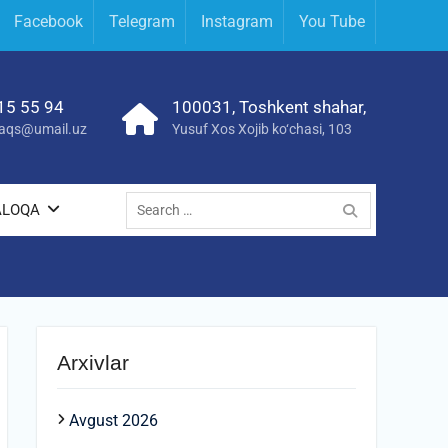
Facebook
Telegram
Instagram
You Tube
15 55 94
100031, Toshkent shahar,
yraqs@umail.uz
Yusuf Xos Xojib ko‘chasi, 103
Search
ALOQA
for:
Arxivlar
Avgust 2026