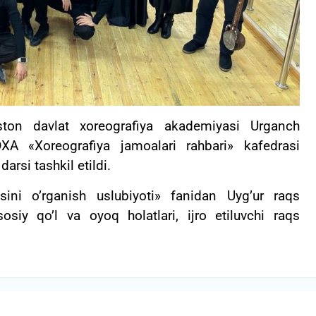
iston davlat xoreografiya akademiyasi Urganch
zDXA «Xoreografiya jamoalari rahbari» kafedrasi
rsi tashkil etildi.
ini o’rganish uslubiyoti» fanidan Uyg’ur raqs
osiy qo’l va oyoq holatlari, ijro etiluvchi raqs