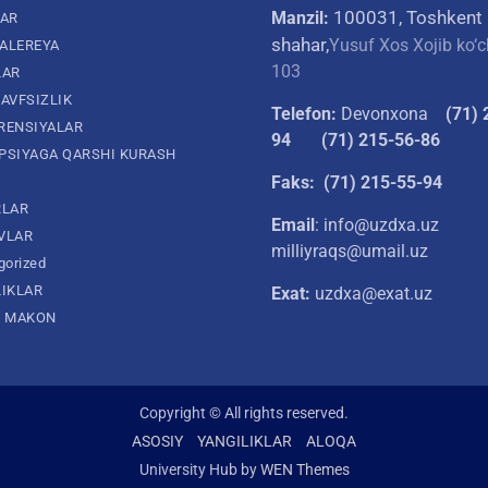
100031, Toshkent
Manzil:
LAR
shahar,
Yusuf Xos Xojib ko‘c
ALEREYA
103
LAR
AVFSIZLIK
Telefon:
Devonxona
(
71) 
RENSIYALAR
94
(71) 215-56-86
PSIYAGA QARSHI KURASH
Faks: (71) 215-55-94
RLAR
Email
: info@uzdxa.uz
VLAR
milliyraqs@umail.uz
gorized
LIKLAR
Exat:
uzdxa@exat.uz
L MAKON
Copyright © All rights reserved.
ASOSIY
YANGILIKLAR
ALOQA
University Hub by
WEN Themes