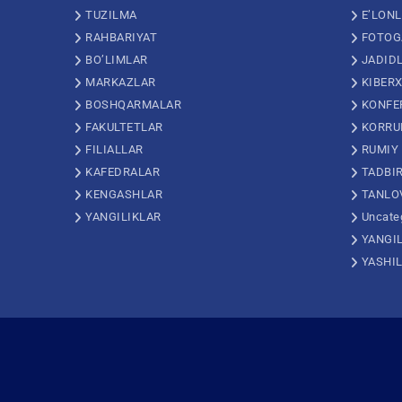
TUZILMA
E’LON
RAHBARIYAT
FOTOG
BO’LIMLAR
JADID
MARKAZLAR
KIBERX
BOSHQARMALAR
KONFE
FAKULTETLAR
KORRU
FILIALLAR
RUMIY
KAFEDRALAR
TADBI
KENGASHLAR
TANLO
YANGILIKLAR
Uncate
YANGI
YASHI