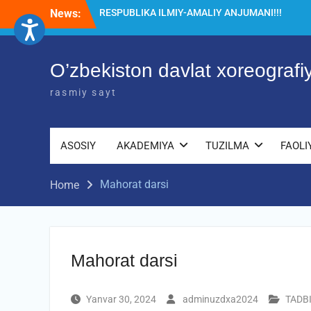
Skip
News:
Diqqat e’lon!
to
Akademiyada “Bitiruvchi – 2026” tadbiri
content
bo‘lib o‘tdi
RESPUBLIKA ILMIY-AMALIY ANJUMANI!!!
O’zbekiston davlat xoreograf
rasmiy sayt
ASOSIY
AKADEMIYA
TUZILMA
FAOLI
Mahorat darsi
Home
Mahorat darsi
Yanvar 30, 2024
adminuzdxa2024
TADB