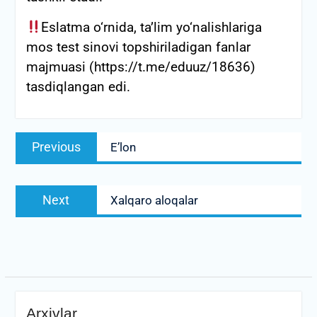
Eslatma o‘rnida, ta’lim yo‘nalishlariga
mos test sinovi topshiriladigan fanlar
majmuasi (https://t.me/eduuz/18636)
tasdiqlangan edi.
Post
Previous
Previous
E’lon
menyusi
post:
Next
Next
Xalqaro aloqalar
post:
Arxivlar