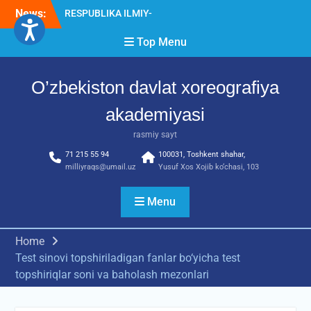
Skip
AMALIY ANJUMANI!!!
News:
to
Diqqat e’lon!
Akademiyada “Bitiruvchi –
content
Top Menu
2026” tadbiri bo‘lib o‘tdi
O’zbekiston davlat xoreografiya
akademiyasi
rasmiy sayt
71 215 55 94
100031, Toshkent shahar,
milliyraqs@umail.uz
Yusuf Xos Xojib ko‘chasi, 103
Menu
Home
Test sinovi topshiriladigan fanlar bo‘yicha test
topshiriqlar soni va baholash mezonlari