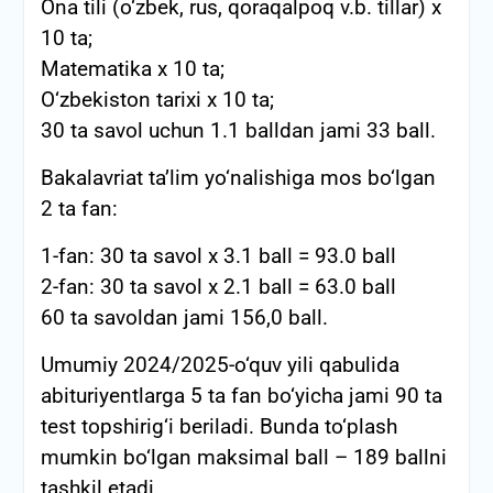
Ona tili (o‘zbek, rus, qoraqalpoq v.b. tillar) x
10 ta;
Matematika x 10 ta;
O‘zbekiston tarixi x 10 ta;
30 ta savol uchun 1.1 balldan jami 33 ball.
Bakalavriat ta’lim yo‘nalishiga mos bo‘lgan
2 ta fan:
1-fan: 30 ta savol x 3.1 ball = 93.0 ball
2-fan: 30 ta savol x 2.1 ball = 63.0 ball
60 ta savoldan jami 156,0 ball.
Umumiy 2024/2025-o‘quv yili qabulida
abituriyentlarga 5 ta fan bo‘yicha jami 90 ta
test topshirig‘i beriladi. Bunda to‘plash
mumkin bo‘lgan maksimal ball – 189 ballni
tashkil etadi.