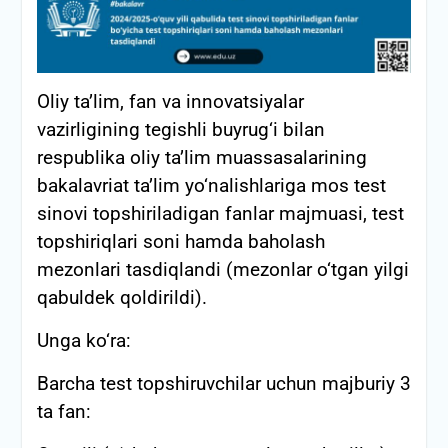
Oliy ta’lim, fan va innovatsiyalar
vazirligining tegishli buyrug‘i bilan
respublika oliy ta’lim muassasalarining
bakalavriat ta’lim yo‘nalishlariga mos test
sinovi topshiriladigan fanlar majmuasi, test
topshiriqlari soni hamda baholash
mezonlari tasdiqlandi (mezonlar o‘tgan yilgi
qabuldek qoldirildi).
Unga ko‘ra:
Barcha test topshiruvchilar uchun majburiy 3
ta fan: