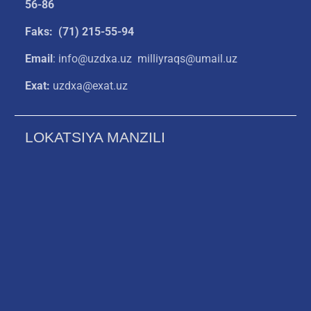
56-86
Faks: (71) 215-55-94
Email
: info@uzdxa.uz milliyraqs@umail.uz
Exat:
uzdxa@exat.uz
LOKATSIYA MANZILI