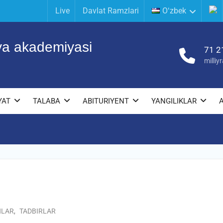
Live
Davlat Ramzlari
Oʻzbek
iya akademiyasi
71 2
milli
YAT
TALABA
ABITURIYENT
YANGILIKLAR
NLAR
,
TADBIRLAR