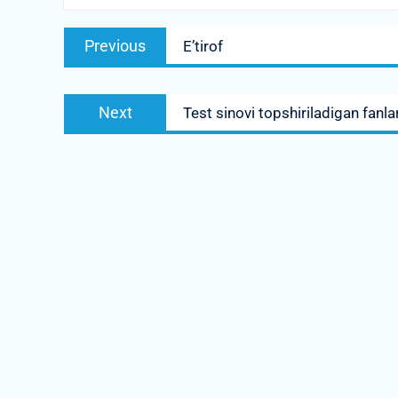
Post
Previous
Previous
E’tirof
menyusi
post:
Next
Next
Test sinovi topshiriladigan fanla
post: