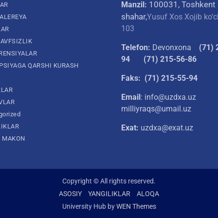
100031, Toshkent
Manzil:
LAR
shahar,
Yusuf Xos Xojib ko‘c
ALEREYA
103
LAR
AVFSIZLIK
Telefon:
Devonxona
(
71) 
RENSIYALAR
94
(71) 215-56-86
PSIYAGA QARSHI KURASH
Faks: (71) 215-55-94
RLAR
Email
: info@uzdxa.uz
VLAR
milliyraqs@umail.uz
gorized
LIKLAR
Exat:
uzdxa@exat.uz
L MAKON
Copyright © All rights reserved.
ASOSIY
YANGILIKLAR
ALOQA
University Hub by
WEN Themes