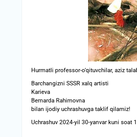
Hurmatli professor-o‘qituvchilar, aziz tala
Barchangizni SSSR xalq artisti
Karieva
Bernarda Rahimovna
bilan ijodiy uchrashuvga taklif qilamiz!
Uchrashuv 2024-yil 30-yanvar kuni soat 1