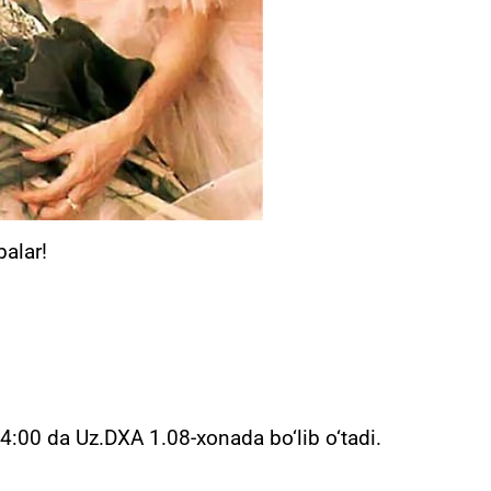
balar!
4:00 da Uz.DXA 1.08-xonada bo‘lib o‘tadi.