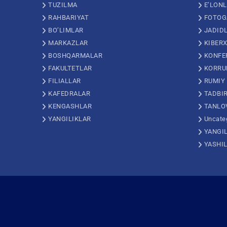
TUZILMA
E’LON
RAHBARIYAT
FOTOG
BO’LIMLAR
JADID
MARKAZLAR
KIBERX
BOSHQARMALAR
KONFE
FAKULTETLAR
KORRU
FILIALLAR
RUMIY
KAFEDRALAR
TADBI
KENGASHLAR
TANLO
YANGILIKLAR
Uncate
YANGI
YASHI