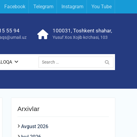
Facebook
Telegram
Instagram
You Tube
15 55 94
100031, Toshkent shahar,
yraqs@umail.uz
Yusuf Xos Xojib ko‘chasi, 103
Search
ALOQA
for:
Arxivlar
Avgust 2026
Iyul 2026