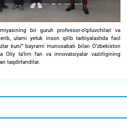
iyasining bir guruh professor-o’qituvchilari va
erib, ularni yetuk inson qilib tarbiyalashda faol
izlar kuni” bayrami munosabati bilan O’zbekiston
 Oliy ta’lim fan va innovatsiyalar vazirligining
an taqdirlandilar.