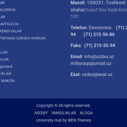
100031, Toshkent
Manzil:
LAR
shahar,
Yusuf Xos Xojib ko‘c
ALEREYA
103
LAR
AVFSIZLIK
Telefon:
Devonxona
(
71) 
RENSIYALAR
94
(71) 215-56-86
PSIYAGA QARSHI KURASH
Faks: (71) 215-55-94
RLAR
Email
: info@uzdxa.uz
VLAR
milliyraqs@umail.uz
gorized
LIKLAR
Exat:
uzdxa@exat.uz
L MAKON
Copyright © All rights reserved.
ASOSIY
YANGILIKLAR
ALOQA
University Hub by
WEN Themes