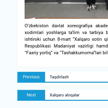
O’zbekiston davlat xoreografiya akadem
xodimlari yoshlarga ta’lim va tarbiya b
ishtiroki uchun 8-mart “Xalqaro xotin q
Respublikasi Madaniyat vazirligi hamda
“Faxriy yorliq” va “Tashakkurnoma”lari bil
Post
Previous
Previous
Taqdirlash
menyusi
post:
Next
Next
Xalqaro aloqalar
post: