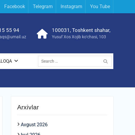
Facebook
Telegram
Instagram
You Tube
15 55 94
100031, Toshkent shahar,
yraqs@umail.uz
Yusuf Xos Xojib ko‘chasi, 103
Search
ALOQA
for:
Arxivlar
Avgust 2026
Iyul 2026