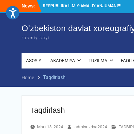
Skip
News:
RESPUBLIKA ILMIY-AMALIY ANJUMANI!!!
to
Diqqat e’lon!
content
Akademiyada “Bitiruvchi – 2026” tadbiri
bo‘lib o‘tdi
O’zbekiston davlat xoreograf
rasmiy sayt
ASOSIY
AKADEMIYA
TUZILMA
FAOLI
Taqdirlash
Home
Taqdirlash
Mart 13, 2024
adminuzdxa2024
TADBIR