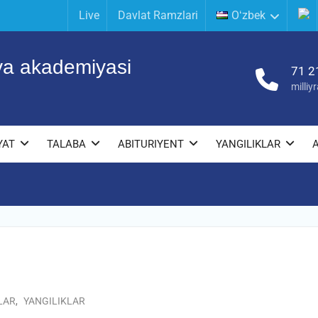
Live
Davlat Ramzlari
Oʻzbek
iya akademiyasi
71 2
milli
YAT
TALABA
ABITURIYENT
YANGILIKLAR
LAR
,
YANGILIKLAR