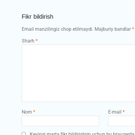
Fikr bildirish
Email manzilingiz chop etilmaydi.
Majburiy bandlar
*
Sharh
*
Nom
*
E-mail
*
Keyingi marta fikr bildirishim uchun bu brauzerd