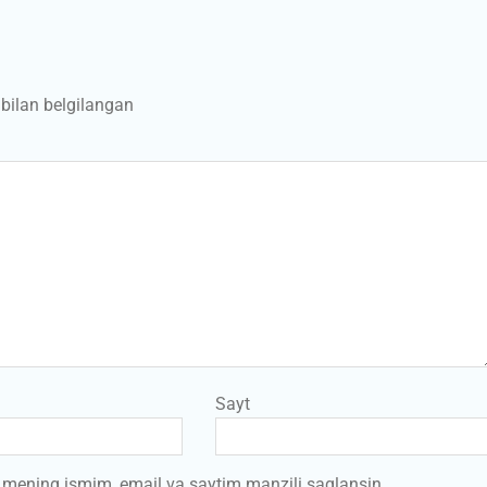
bilan belgilangan
Sayt
a mening ismim, email va saytim manzili saqlansin.