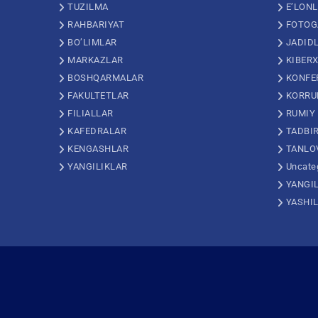
TUZILMA
E’LON
RAHBARIYAT
FOTOG
BO’LIMLAR
JADID
MARKAZLAR
KIBERX
BOSHQARMALAR
KONFE
FAKULTETLAR
KORRU
FILIALLAR
RUMIY
KAFEDRALAR
TADBI
KENGASHLAR
TANLO
YANGILIKLAR
Uncate
YANGI
YASHI