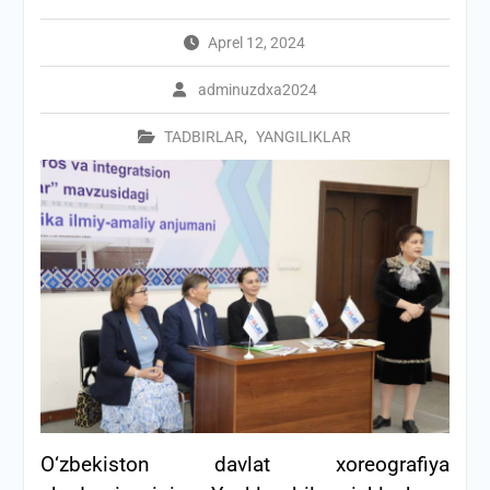
Aprel 12, 2024
adminuzdxa2024
TADBIRLAR
,
YANGILIKLAR
O‘zbekiston davlat xoreografiya