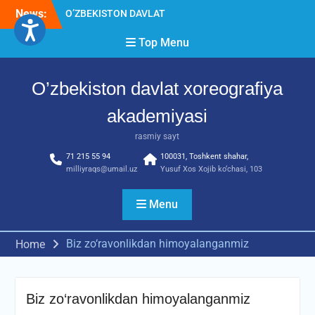
Skip
News:
O’ZBEKISTON DAVLAT
to
XOREOGRAFIYA
content
Top Menu
AKADEMIYASIDA
о‘tkazilgan kasbiy (ijodiy)
imtihonlarning natijalari
O’zbekiston davlat xoreografiya
Diqqat e’lon!
Akademiyada kasbiy ijodiy
akademiyasi
imtihon jarayonlari
rasmiy sayt
71 215 55 94
100031, Toshkent shahar,
milliyraqs@umail.uz
Yusuf Xos Xojib ko‘chasi, 103
Menu
Biz zo‘ravonlikdan himoyalanganmiz
Home
Biz zo‘ravonlikdan himoyalanganmiz