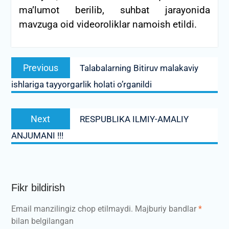
ma’lumot berilib, suhbat jarayonida
mavzuga oid videoroliklar namoish etildi.
Post
Previous
Previous
Talabalarning Bitiruv malakaviy
menyusi
post:
ishlariga tayyorgarlik holati o’rganildi
Next
Next
RESPUBLIKA ILMIY-AMALIY
post:
ANJUMANI !!!
Fikr bildirish
Email manzilingiz chop etilmaydi.
Majburiy bandlar
*
bilan belgilangan