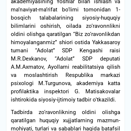
akademiyasining Yoshlar bilan ishlash va
ma’naviyat-ma’rifat bo‘limi tomonidan 1-
bosqich talabalarining siyosiy-huquqiy
bilimlarini oshirish, oilada zo‘ravonnlikni
oldini olishga qaratilgan “Biz zo‘ravonlikdan
himoyalanganmiz” shiori ostida Yakkasaroy
tumani “Adolat” SDP Kengashi raisi
M.R.Dexkanov, “Adolat” SDP deputati
A.M.Axmatov, Ayollarni reabilitatsiya qilish
va moslashtirish Respublika markazi
psixologi M.Turgunova, akademiya katta
profilaktika inspektori G. Matisakovalar
ishtirokida siyosiy-ijtimoiy tadbir o‘tkazildi.
Tadbirda zo‘ravonlikning oldini olishga
qaratilgan huquqiy xujjatlarning mazmun-
mohiyati, turlari va sabablari haqida batafsil