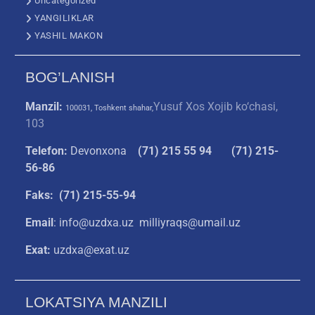
Uncategorized
YANGILIKLAR
YASHIL MAKON
BOG’LANISH
Manzil:
Yusuf Xos Xojib ko‘chasi,
100031, Toshkent shahar,
103
Telefon:
Devonxona
(
71) 215 55 94
(71) 215-
56-86
Faks: (71) 215-55-94
Email
: info@uzdxa.uz milliyraqs@umail.uz
Exat:
uzdxa@exat.uz
LOKATSIYA MANZILI