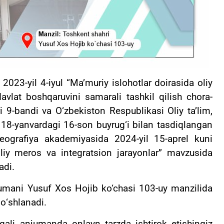
2023-yil 4-iyul “Ma’muriy islohotlar doirasida oliy
davlat boshqaruvini samarali tashkil qilish chora-
ri 9-bandi va О‘zbekiston Respublikasi Oliy ta’lim,
l 18-yanvardagi 16-son buyrug‘i bilan tasdiqlangan
eografiya akademiyasida 2024-yil 15-aprel kuni
lliy meros va integratsion jarayonlar” mavzusida
adi.
mani Yusuf Xos Hojib ko‘chasi 103-uy manzilida
о‘shlanadi.