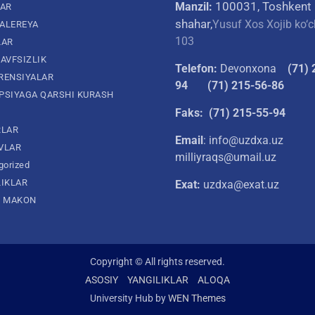
100031, Toshkent
Manzil:
LAR
shahar,
Yusuf Xos Xojib ko‘c
ALEREYA
103
LAR
AVFSIZLIK
Telefon:
Devonxona
(
71) 
RENSIYALAR
94
(71) 215-56-86
PSIYAGA QARSHI KURASH
Faks: (71) 215-55-94
RLAR
Email
: info@uzdxa.uz
VLAR
milliyraqs@umail.uz
gorized
LIKLAR
Exat:
uzdxa@exat.uz
L MAKON
Copyright © All rights reserved.
ASOSIY
YANGILIKLAR
ALOQA
University Hub by
WEN Themes