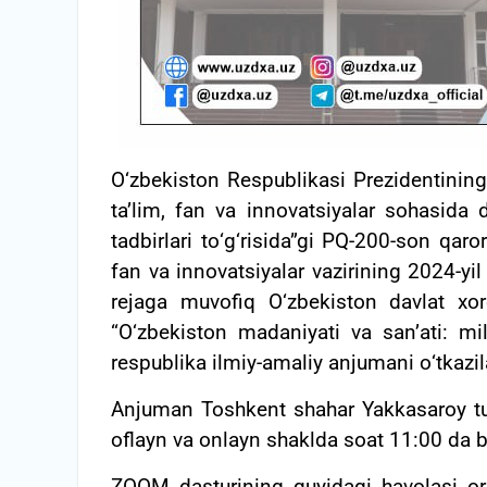
О‘zbekiston Respublikasi Prezidentining 
ta’lim, fan va innovatsiyalar sohasida 
tadbirlari tо‘g‘risida”gi PQ-200-son qaro
fan va innovatsiyalar vazirining 2024-yi
rejaga muvofiq О‘zbekiston davlat xor
“О‘zbekiston madaniyati va san’ati: mi
respublika ilmiy-amaliy anjumani о‘tkazil
Anjuman Toshkent shahar Yakkasaroy tu
oflayn va onlayn shaklda soat 11:00 da b