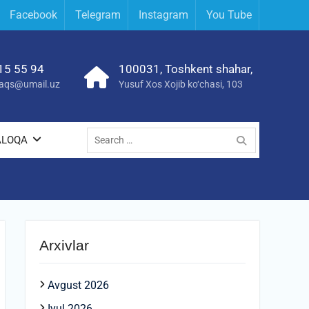
Facebook
Telegram
Instagram
You Tube
15 55 94
100031, Toshkent shahar,
yraqs@umail.uz
Yusuf Xos Xojib ko‘chasi, 103
Search
ALOQA
for:
Arxivlar
Avgust 2026
Iyul 2026