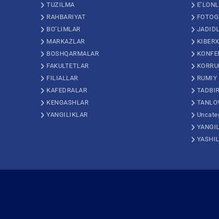
TUZILMA
E’LON
RAHBARIYAT
FOTOG
BO’LIMLAR
JADID
MARKAZLAR
KIBERX
BOSHQARMALAR
KONFE
FAKULTETLAR
KORRU
FILIALLAR
RUMIY
KAFEDRALAR
TADBI
KENGASHLAR
TANLO
YANGILIKLAR
Uncate
YANGI
YASHI