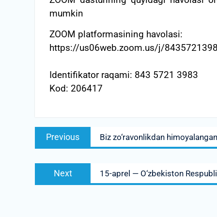
ZOOM dasturining quyidagi havolasi orq
mumkin
ZOOM platformasining havolasi:
https://us06web.zoom.us/j/84357213
Identifikator raqami: 843 5721 3983
Kod: 206417
Post
Previous
Previous
Biz zo‘ravonlikdan himoyalanga
menyusi
post:
Next
Next
15-aprel — O‘zbekiston Respubli
post: