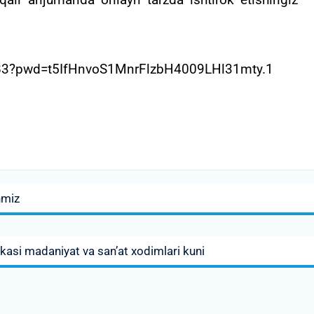
ali anjumanda onlayn tarzda ishtirok etishingiz
983?pwd=t5IfHnvoS1MnrFlzbH4009LHl31mty.1
nmiz
kasi madaniyat va san’at xodimlari kuni