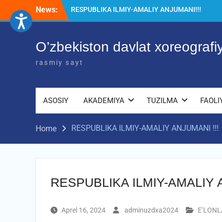
Skip
News:
RESPUBLIKA ILMIY-AMALIY ANJUMANI!!!
to
Diqqat e’lon!
content
Akademiyada “Bitiruvchi – 2026” tadbiri
bo‘lib o‘tdi
O’zbekiston davlat xoreograf
rasmiy sayt
ASOSIY
AKADEMIYA
TUZILMA
FAOLI
RESPUBLIKA ILMIY-AMALIY ANJUMANI !!!
Home
RESPUBLIKA ILMIY-AMALIY A
Aprel 16, 2024
adminuzdxa2024
E’LONL