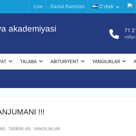
Live
Davlat Ramzlari
Oʻzbek
iya akademiyasi
71 2
milli
YAT
TALABA
ABITURIYENT
YANGILIKLAR
NJUMANI !!!
AR
,
TADBIRLAR
,
YANGILIKLAR