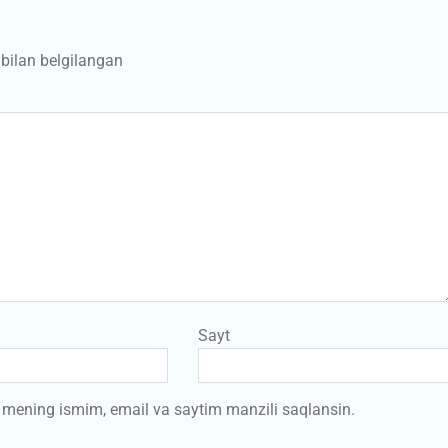
bilan belgilangan
Sayt
a mening ismim, email va saytim manzili saqlansin.