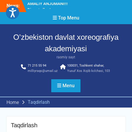
Skip
News:
Diqqat e’lon!
to
Akademiyada “Bitiruvchi –
content
Top Menu
2026” tadbiri bo‘lib o‘tdi
RESPUBLIKA ILMIY-
AMALIY ANJUMANI!!!
O’zbekiston davlat xoreografiya
akademiyasi
rasmiy sayt
71 215 55 94
100031, Toshkent shahar,
milliyraqs@umail.uz
Yusuf Xos Xojib ko‘chasi, 103
Menu
Taqdirlash
Home
Taqdirlash