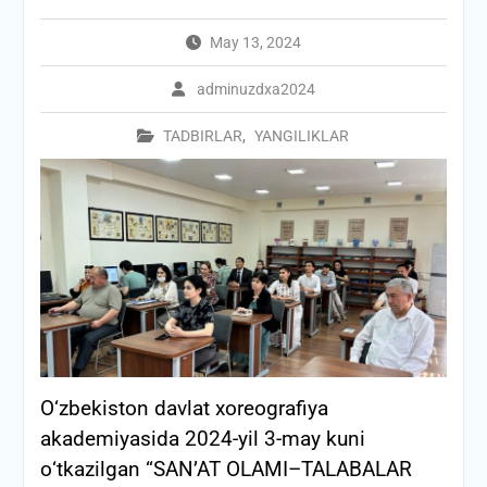
May 13, 2024
adminuzdxa2024
TADBIRLAR
,
YANGILIKLAR
О‘zbekiston davlat xoreografiya
akademiyasida 2024-yil 3-may kuni
о‘tkazilgan “SAN’AT OLAMI–TALABALAR