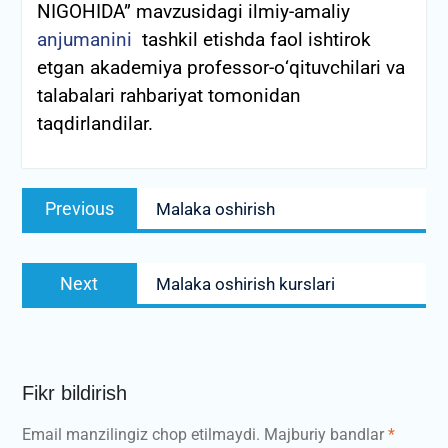
NIGOHIDA” mavzusidagi ilmiy-amaliy
anjumanini
tashkil etishda faol ishtirok
etgan akademiya professor-о‘qituvchilari va
talabalari rahbariyat tomonidan
taqdirlandilar.
Post
Previous
Previous
Malaka oshirish
menyusi
post:
Next
Next
Malaka oshirish kurslari
post:
Fikr bildirish
Email manzilingiz chop etilmaydi.
Majburiy bandlar
*