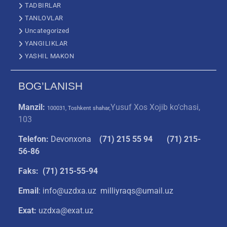
TADBIRLAR
TANLOVLAR
Uncategorized
YANGILIKLAR
YASHIL MAKON
BOG’LANISH
Manzil:
Yusuf Xos Xojib ko‘chasi,
100031, Toshkent shahar,
103
Telefon:
Devonxona
(
71) 215 55 94
(71) 215-
56-86
Faks: (71) 215-55-94
Email
: info@uzdxa.uz milliyraqs@umail.uz
Exat:
uzdxa@exat.uz