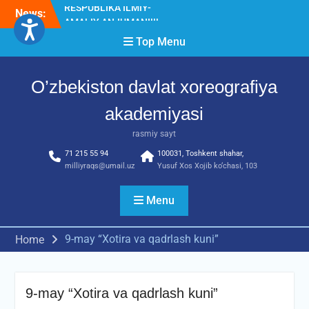
Skip
News:
Diqqat e’lon!
to
Akademiyada “Bitiruvchi –
content
Top Menu
2026” tadbiri bo‘lib o‘tdi
RESPUBLIKA ILMIY-
AMALIY ANJUMANI!!!
O’zbekiston davlat xoreografiya
akademiyasi
rasmiy sayt
71 215 55 94
100031, Toshkent shahar,
milliyraqs@umail.uz
Yusuf Xos Xojib ko‘chasi, 103
Menu
9-may “Xotira va qadrlash kuni”
Home
9-may “Xotira va qadrlash kuni”