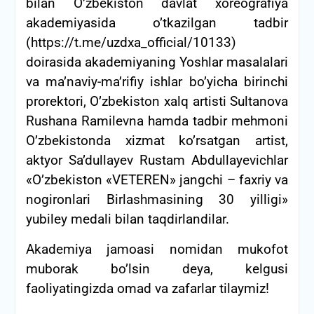
bilan O’zbekiston davlat xoreografiya
akademiyasida o’tkazilgan tadbir
(https://t.me/uzdxa_official/10133)
doirasida akademiyaning Yoshlar masalalari
va ma’naviy-ma’rifiy ishlar bo’yicha birinchi
prorektori, O’zbekiston xalq artisti Sultanova
Rushana Ramilevna hamda tadbir mehmoni
O’zbekistonda xizmat ko’rsatgan artist,
aktyor Sa’dullayev Rustam Abdullayevichlar
«O’zbekiston «VETEREN» jangchi – faxriy va
nogironlari Birlashmasining 30 yilligi»
yubiley medali bilan taqdirlandilar.
Akademiya jamoasi nomidan mukofot
muborak bo’lsin deya, kelgusi
faoliyatingizda omad va zafarlar tilaymiz!