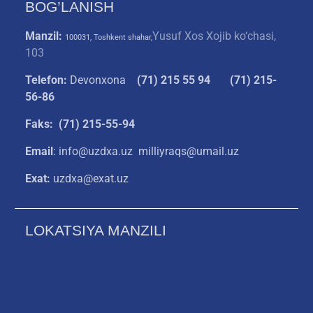
BOG’LANISH
Manzil:
Yusuf Xos Xojib ko‘chasi,
100031, Toshkent shahar,
103
Telefon:
Devonxona
(
71) 215 55 94
(71) 215-
56-86
Faks: (71) 215-55-94
Email
: info@uzdxa.uz milliyraqs@umail.uz
Exat:
uzdxa@exat.uz
LOKATSIYA MANZILI