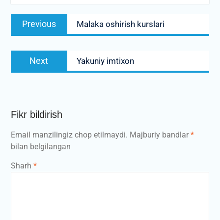
Post
Previous
Previous
Malaka oshirish kurslari
menyusi
post:
Next
Next
Yakuniy imtixon
post:
Fikr bildirish
Email manzilingiz chop etilmaydi.
Majburiy bandlar
*
bilan belgilangan
Sharh
*