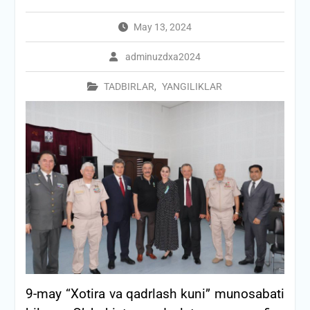
May 13, 2024
adminuzdxa2024
TADBIRLAR
,
YANGILIKLAR
9-may “Xotira va qadrlash kuni” munosabati